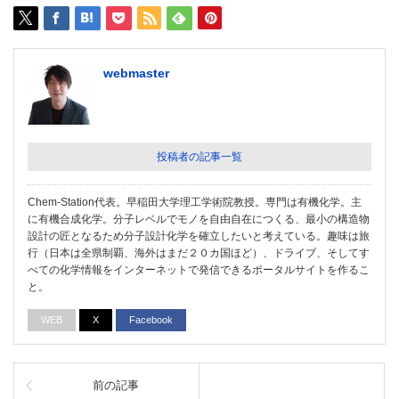
webmaster
投稿者の記事一覧
Chem-Station代表。早稲田大学理工学術院教授。専門は有機化学。主
に有機合成化学。分子レベルでモノを自由自在につくる、最小の構造物
設計の匠となるため分子設計化学を確立したいと考えている。趣味は旅
行（日本は全県制覇、海外はまだ２０カ国ほど）、ドライブ、そしてす
べての化学情報をインターネットで発信できるポータルサイトを作るこ
と。
WEB
X
Facebook
前の記事