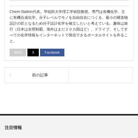
Chem-Station代表。早稲田大学理工学術院教授。専門は有機化学。主
に有機合成化学。分子レベルでモノを自由自在につくる、最小の構造物
設計の匠となるため分子設計化学を確立したいと考えている。趣味は旅
行（日本は全県制覇、海外はまだ２０カ国ほど）、ドライブ、そしてす
べての化学情報をインターネットで発信できるポータルサイトを作るこ
と。
WEB
X
Facebook
前の記事
注目情報