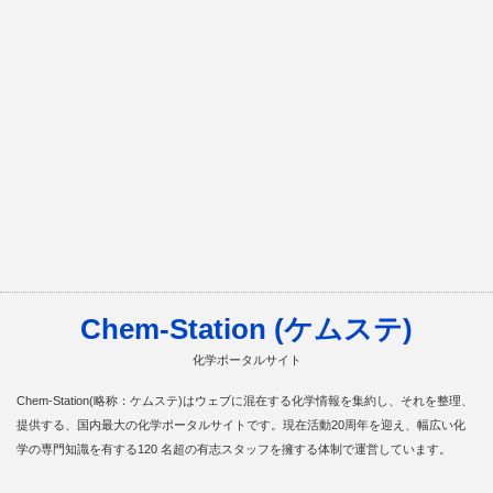
Chem-Station (ケムステ)
化学ポータルサイト
Chem-Station(略称：ケムステ)はウェブに混在する化学情報を集約し、それを整理、
提供する、国内最大の化学ポータルサイトです。現在活動20周年を迎え、幅広い化
学の専門知識を有する120 名超の有志スタッフを擁する体制で運営しています。