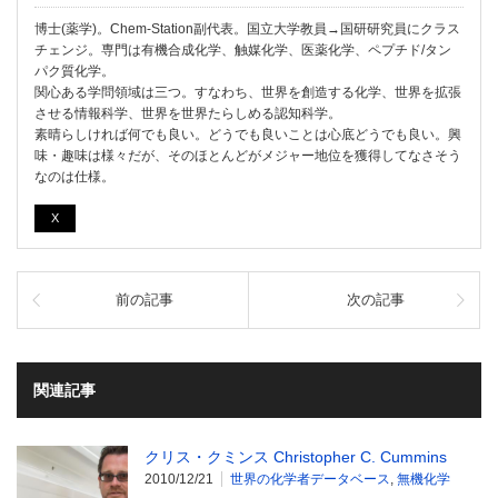
博士(薬学)。Chem-Station副代表。国立大学教員→国研研究員にクラス
チェンジ。専門は有機合成化学、触媒化学、医薬化学、ペプチド/タン
パク質化学。
関心ある学問領域は三つ。すなわち、世界を創造する化学、世界を拡張
させる情報科学、世界を世界たらしめる認知科学。
素晴らしければ何でも良い。どうでも良いことは心底どうでも良い。興
味・趣味は様々だが、そのほとんどがメジャー地位を獲得してなさそう
なのは仕様。
X
前の記事
次の記事
関連記事
クリス・クミンス Christopher C. Cummins
2010/12/21
世界の化学者データベース
,
無機化学