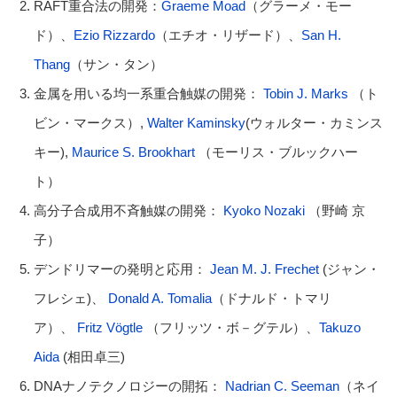
RAFT重合法の開発：
Graeme Moad
（グラーメ・モー
ド）、
Ezio Rizzardo
（エチオ・リザード）、
San H.
Thang
（サン・タン）
金属を用いる均一系重合触媒の開発：
Tobin J. Marks
（ト
ビン・マークス）,
Walter Kaminsky
(ウォルター・カミンス
キー),
Maurice S. Brookhart
（モーリス・ブルックハー
ト）
高分子合成用不斉触媒の開発：
Kyoko Nozaki
（野崎 京
子）
デンドリマーの発明と応用：
Jean M. J. Frechet
(ジャン・
フレシェ)、
Donald A. Tomalia
（ドナルド・トマリ
ア）、
Fritz Vögtle
（フリッツ・ボ－グテル）、
Takuzo
Aida
(相田卓三)
DNAナノテクノロジーの開拓：
Nadrian C. Seeman
（ネイ