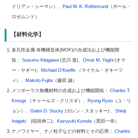
ドリアン・シーマン）、
Paul W. K. Rothemund
（ポール・
ロゼムンド）
【材料化学】
多孔性金属-有機構造体(MOF)の合成法および機能開
拓：
Susumu Kitagawa
(北川 進)、
Omar M. Yaghi
(オマ
ー・ヤギー)、
Michael O’Keeffe
（マイケル・オキーフ
ィ）、
Makoto Fujita
（藤田 誠）
メソポーラス無機材料の合成および機能開拓：
Charles T.
Kresge
（チャールズ・クリスギ）、
Ryong Ryoo
（ユ・リ
ョン）、
Galen D. Stucky
(ガレン・スタッキー) 、
Shinji
Inagaki
(稲垣伸二)、
Kazuyuki Kuroda
（黒田一幸）
ナノワイヤー、ナノ粒子などの材料とその応用：
Charles