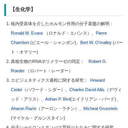
【生化学】
核内受容体を介したホルモン作用の分子基盤の解明：
Ronald M. Evans
（ロナルド・エバンス）、
Pierre
Chambon
(ピエール・シャンボン)、
Bert W. O’malley
(バー
ト・オマリー)
真核生物のRNAポリメラーゼの同定：
Robert G.
Roeder
（ロバート・レーダー）
エピジェネティクス過程に関する研究：
Howard
Ceder
（ハワード・シダー）、
Charles David Allis
（デヴィ
ッド・アリス）、
Adrian P. Bird
(エイドリアン・バード)、
Aharon Razin
（アーロン・ラチン）、
Micheal Grunstein
(マイケル・グルンスタイン)
分子シャペロンとタンパク質折りたたみに関する研究