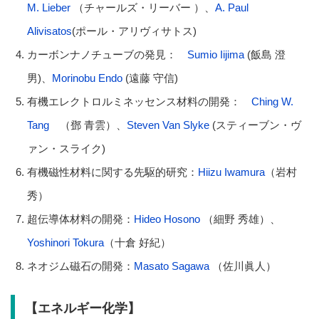
M. Lieber
（チャールズ・リーバー ）、
A. Paul
Alivisatos
(ポール・アリヴィサトス)
カーボンナノチューブの発見：
Sumio Iijima
(飯島 澄
男)、
Morinobu Endo
(遠藤 守信)
有機エレクトロルミネッセンス材料の開発：
Ching W.
Tang
（鄧 青雲）、
Steven Van Slyke
(スティーブン・ヴ
ァン・スライク)
有機磁性材料に関する先駆的研究：
Hiizu Iwamura
（岩村
秀）
超伝導体材料の開発：
Hideo Hosono
（細野 秀雄）、
Yoshinori Tokura
（十倉 好紀）
ネオジム磁石の開発：
Masato Sagawa
（佐川眞人）
【エネルギー化学】