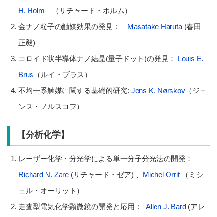
H. Holm
（リチャード・ホルム）
金ナノ粒子の触媒効果の発見：
Masatake Haruta
(春田
正毅)
コロイド状半導体ナノ結晶(量子ドット)の発見：
Louis E.
Brus
（ルイ・ブラス）
不均一系触媒に関する基礎的研究:
Jens K. Nørskov
（ジェ
ンス・ノルスコフ）
【分析化学】
レーザー化学・分光学による単一分子分光法の開発：
Richard N. Zare
(リチャード・ゼア) 、
Michel Orrit
（ミシ
ェル・オーリット）
走査型電気化学顕微鏡の開発と応用：
Allen J. Bard
(アレ