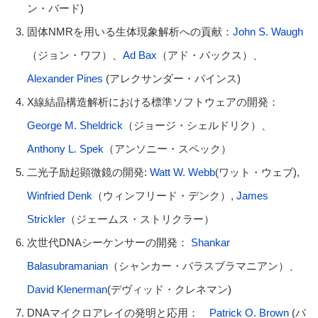
ン・バード)
固体NMRを用いる生体現象解析への貢献：
John S. Waugh
（ジョン・ワフ）、
Ad Bax
（アド・バックス）、
Alexander Pines
(アレクサンダー・パインス)
X線結晶構造解析における標準ソフトウェアの開発：
George M. Sheldrick
（ジョージ・シェルドリク）、
Anthony L. Spek
（アンソニー・スペック）
二光子励起顕微鏡の開発:
Watt W. Webb
(ワット・ウェブ),
Winfried Denk
（ウィンフリード・デンク）,
James
Strickler
（ジェームス・ストリクラー）
次世代DNAシーケンサーの開発：
Shankar
Balasubramanian
（シャンカー・バラスブラマニアン）、
David Klenerman
(デヴィッド・クレネマン)
DNAマイクロアレイの発明と応用：
Patrick O. Brown
(パ