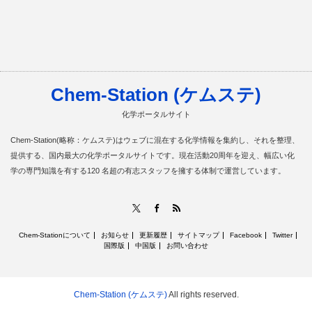
Chem-Station (ケムステ)
化学ポータルサイト
Chem-Station(略称：ケムステ)はウェブに混在する化学情報を集約し、それを整理、
提供する、国内最大の化学ポータルサイトです。現在活動20周年を迎え、幅広い化
学の専門知識を有する120 名超の有志スタッフを擁する体制で運営しています。
RSS
X
Facebook
Chem-Stationについて
お知らせ
更新履歴
サイトマップ
Facebook
Twitter
国際版
中国版
お問い合わせ
Chem-Station (ケムステ)
All rights reserved.