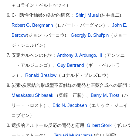
ャロライン・ベルトッツィ）
C-H活性化触媒の先駆的研究：
Shinji Murai
(村井眞二)、
Robert G. Bergmann
（ロバート・バーグマン）、
John E.
Bercow
(ジョン・バーコウ)、
Georgiy B. Shul‘pin
（ジョー
ジ・シュルピン）
安定カルベンの化学：
Anthony J. Ardungo, III
（アンソニ
ー・アルジュンゴ）、
Guy Bertrand
（ギー・ベルトラ
ン）、
Ronald Breslow
（ロナルド・ブレズロウ）
炭素-炭素結合形成型不斉触媒の開発と医薬合成への展開：
Masakatsu Shibasaki
（柴崎 正勝）、
Barry M. Trost
（バ
リー・トロスト）、
Eric N. Jacobsen
（エリック・ジェイ
コブセン）
選択的アルドール反応の開発と応用:
Gilbert Stork
（ギルバ
ート・ストーク）、
Teruaki Mukaiyama
(向山 光昭)、