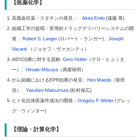
【医薬化学】
高脂血症薬・スタチンの発見：
Akira Endo
(遠藤 章)
組織工学の提唱・実用的ドラッグデリバリーシステムの開
発：
Robert S. Langer
(ロバート・ランガー)、
Joseph
Vacanti
（ジョセフ・ヴァカンティ）
AIDS治療に対する貢献:
Gero Hütter
（ゲロ・ヒュッタ
ー）、
Hiroaki Mitsuya
（満屋裕明）
がん組織におけるEPR効果の発見：
Hiro Maeda
（前田
浩）、
Yasuhiro Matsumura
(松村保広)
ヒト化抗体医薬作成法の開発：
Gregory P. Winter
(グレッ
グ・ウィンター)
【理論・計算化学】