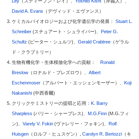
Ley
（スティーブン・レイ）、
Yoshito Kishi
（岸義人）、
David A. Evans
（デヴィッド・エヴァンス）
ケミカルバイオロジーおよび化学遺伝学の発展：
Stuart L.
Schreiber
(スチュアート・シュライバー)、
Peter G.
Schultz
(ピーター・シュルツ)、
Gerald Crabtree
（ゲラル
ド・クラブトリー）
生物有機化学・生体模倣化学への貢献：
Ronald
Breslow
（ロナルド・ブレズロウ）、
Albert
Eschenmoser
（アルバート・エッシェンモーザー）、
Koji
Nakanishi
(中西香爾)
クリックケミストリーの提唱と応用：
K. Barry
Sharpless
(バリー・シャープレス)、
M.G.Finn
(M.G.フィ
ン)、
Varely V. Fokin
(ヴァレリー・フォキン)、
Rolf
Huisgen
（ロルフ・ヒュスゲン）,
Carolyn R. Bertozzi
（キ