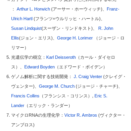
：
Arthur L. Horwich
(アーサー・ホーウィッチ)、
Franz-
Ulrich Hartl
(フランツ=ウルリッヒ・ハートル)、
Susan
Lindquist
(スーザン・リンドキスト)、
R. John
Ellis
(ジョン・エリス)、
George H. Lorimer
（ジョージ・ロ
リマー）
光遺伝学の樹立：
Karl Deisseroth
（カール・ダイセロ
ス）、
Edward Boyden
（エドワード・ボイデン）
ゲノム解析に関する技術開発：
J. Craig Venter
(クレイグ・
ヴェンター)、
George M. Church
(ジョージ・チャーチ)、
Francis Collins
（フランシス・コリンス）,
Eric S.
Lander
（エリック・ランダー）
マイクロRNAの生理化学：
Victor R. Ambros
(ヴィクター・
アンブロス)