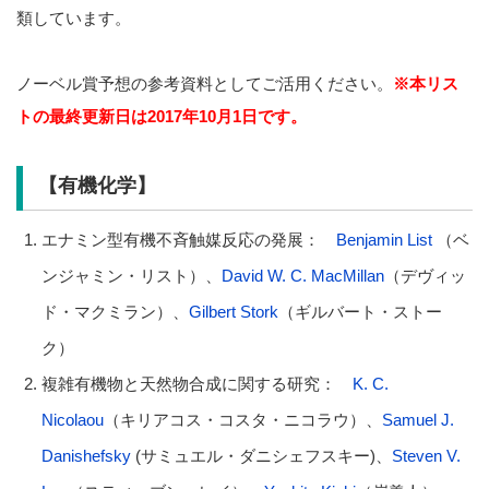
類しています。
ノーベル賞予想の参考資料としてご活用ください。
※本リス
トの最終更新日は2017年10月1日です。
【有機化学】
エナミン型有機不斉触媒反応の発展：
Benjamin List
（ベ
ンジャミン・リスト）、
David W. C. MacMillan
（デヴィッ
ド・マクミラン）、
Gilbert Stork
（ギルバート・ストー
ク）
複雑有機物と天然物合成に関する研究：
K. C.
Nicolaou
（キリアコス・コスタ・ニコラウ）、
Samuel J.
Danishefsky
(サミュエル・ダニシェフスキー)、
Steven V.