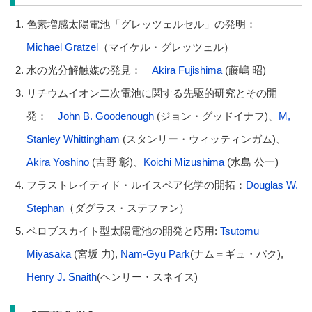
色素増感太陽電池「グレッツェルセル」の発明：
Michael Gratzel
（マイケル・グレッツェル）
水の光分解触媒の発見：
Akira Fujishima
(藤嶋 昭)
リチウムイオン二次電池に関する先駆的研究とその開
発：
John B. Goodenough
(ジョン・グッドイナフ)、
M,
Stanley Whittingham
(スタンリー・ウィッティンガム)、
Akira Yoshino
(吉野 彰)、
Koichi Mizushima
(水島 公一)
フラストレイティド・ルイスペア化学の開拓：
Douglas W.
Stephan
（ダグラス・ステファン）
ペロブスカイト型太陽電池の開発と応用:
Tsutomu
Miyasaka
(宮坂 力),
Nam-Gyu Park
(ナム＝ギュ・パク),
Henry J. Snaith
(ヘンリー・スネイス)