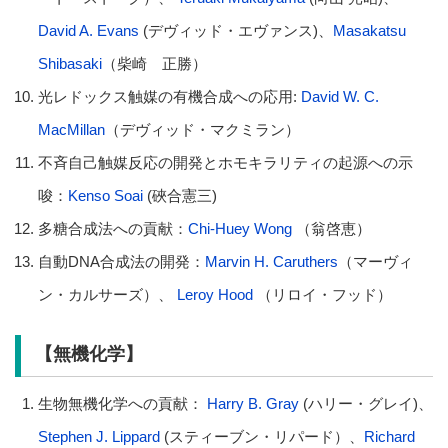
David A. Evans
(デヴィッド・エヴァンス)、
Masakatsu
Shibasaki
（柴崎 正勝）
光レドックス触媒の有機合成への応用:
David W. C.
MacMillan
（デヴィッド・マクミラン）
不斉自己触媒反応の開発とホモキラリティの起源への示
唆：
Kenso Soai
(硤合憲三)
多糖合成法への貢献：
Chi-Huey Wong
（翁啓恵）
自動DNA合成法の開発：
Marvin H. Caruthers
（マーヴィ
ン・カルサーズ）、
Leroy Hood
（リロイ・フッド）
【無機化学】
生物無機化学への貢献：
Harry B. Gray
(ハリー・グレイ)、
Stephen J. Lippard
(スティーブン・リパード）、
Richard