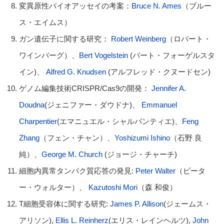
変異原性バイオアッセイの考案：
Bruce N. Ames
（ブルー
ス・エイムス）
ガン遺伝子に関する研究：
Robert Weinberg
（ロバート・
ワインバーグ）、
Bert Vogelstein
(バート・フォーゲルスタ
イン)、
Alfred G. Knudsen
(アルフレッド・クヌードセン)
ゲノム編集技術CRISPR/Cas9の開発：
Jennifer A.
Doudna
(ジェニファー・ダウドナ)、
Emmanuel
Charpentier
(エマニュエル・シャルパンティエ)、
Feng
Zhang
（フェン・チャン）、
Yoshizumi Ishino
（石野 良
純）、
George M. Church
(ジョージ・チャーチ)
細胞内異常タンパク質応答の発見:
Peter Walter
（ピータ
ー・ウォルター）、
Kazutoshi Mori
（森 和俊）
T細胞受容体に関する研究:
James P. Allison
(ジェームス・
アリソン),
Ellis L. Reinherz
(エリス・レインヘルツ),
John