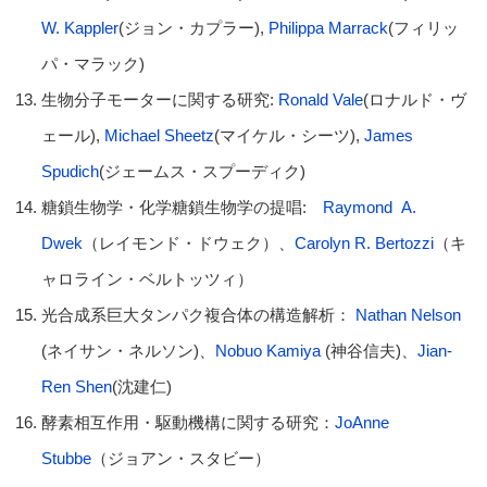
W. Kappler
(ジョン・カプラー),
Philippa Marrack
(フィリッ
パ・マラック)
生物分子モーターに関する研究:
Ronald Vale
(ロナルド・ヴ
ェール),
Michael Sheetz
(マイケル・シーツ),
James
Spudich
(ジェームス・スプーディク)
糖鎖生物学・化学糖鎖生物学の提唱:
Raymond A.
Dwek
（レイモンド・ドウェク）、
Carolyn R. Bertozzi
（キ
ャロライン・ベルトッツィ）
光合成系巨大タンパク複合体の構造解析：
Nathan Nelson
(ネイサン・ネルソン)、
Nobuo Kamiya
(神谷信夫)、
Jian-
Ren Shen
(沈建仁)
酵素相互作用・駆動機構に関する研究：
JoAnne
Stubbe
（ジョアン・スタビー）