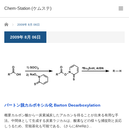
Chem-Station (ケムステ)
ホーム
2009年 8月 06日
2009年 8月 06日
バートン脱カルボキシル化 Barton Decarboxylation
概要カルボン酸から一炭素減炭したアルカンを得ることが出来る有用な手
法。中間体として生成する炭素ラジカルは、酸素などの様々な捕捉剤と反応
しうるため、官能基化も可能である。 (さらに&hellip;)…