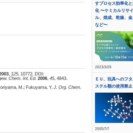
すプロセス効率化と
化 〜ケミカルリサ
ル、焼成、乾燥、金
など〜
2023/3/29
2003
,
125
, 10772. DOI:
ew. Chem. Int. Ed.
2006
,
45
, 4843.
ＥＵ、玩具へのフタ
ステル類の使用禁止
; Moriyama, M.; Fukuyama, Y.
J. Org. Chem.
2005/7/7