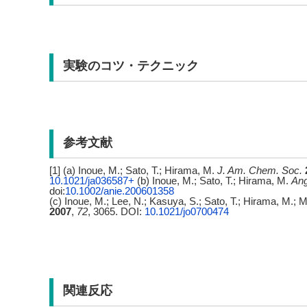
実験のコツ・テクニック
参考文献
[1] (a) Inoue, M.; Sato, T.; Hirama, M.
J. Am. Chem. Soc.
10.1021/ja036587+
(b) Inoue, M.; Sato, T.; Hirama, M.
Ang
doi:
10.1002/anie.200601358
(c) Inoue, M.; Lee, N.; Kasuya, S.; Sato, T.; Hirama, M.
2007
,
72
, 3065. DOI:
10.1021/jo0700474
関連反応