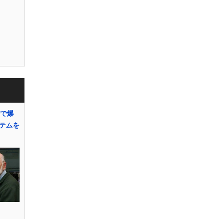
秒で爆
テムを