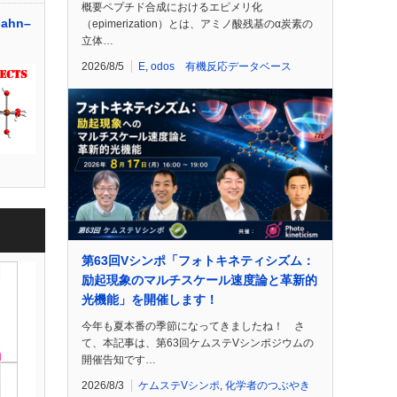
概要ペプチド合成におけるエピメリ化
ahn–
（epimerization）とは、アミノ酸残基のα炭素の
立体…
2026/8/5
E
,
odos 有機反応データベース
第63回Vシンポ「フォトキネティシズム：
励起現象のマルチスケール速度論と革新的
光機能」を開催します！
今年も夏本番の季節になってきましたね！ さ
て、本記事は、第63回ケムステVシンポジウムの
開催告知です…
2026/8/3
ケムステVシンポ
,
化学者のつぶやき