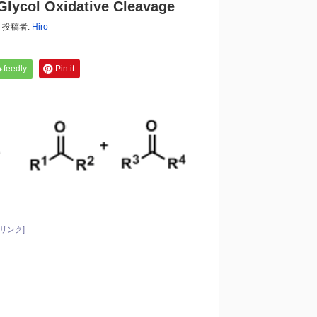
l Oxidative Cleavage
投稿者:
Hiro
feedly
Pin it
リンク]