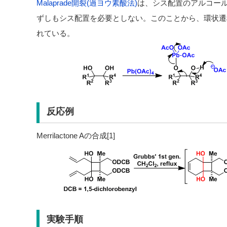
Malaprade開裂(過ヨウ素酸法)
は、シス配置のアルコールが
ずしもシス配置を必要としない。このことから、環状遷
れている。
反応例
Merrilactone Aの合成[1]
実験手順