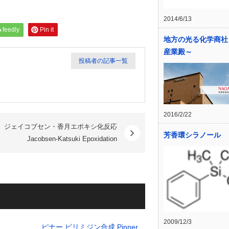
2014/6/13
feedly
Pin it
地方の光る化学商社
産業殿～
投稿者の記事一覧
2016/2/22
ジェイコブセン・香月エポキシ化反応
芳香環シラノール
Jacobsen-Katsuki Epoxidation
2009/12/3
ピナー ピリミジン合成 Pinner