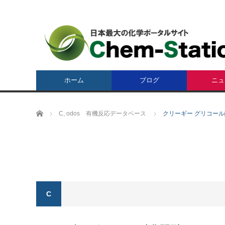
ホーム
ブログ
ニュ
ホーム
C
,
odos 有機反応データベース
クリーギー グリコール酸化開裂 
C