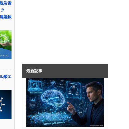
脱炭素
イク
属製錬
最新記事
ル酸エ