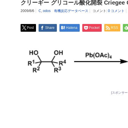
クリーギー グリコール酸化開裂 Criegee Glyco
2009/8/6
C
,
odos 有機反応データベース
コメント:
0 コメント
Post
Share
Hatena
Pocket
RSS
[スポンサー