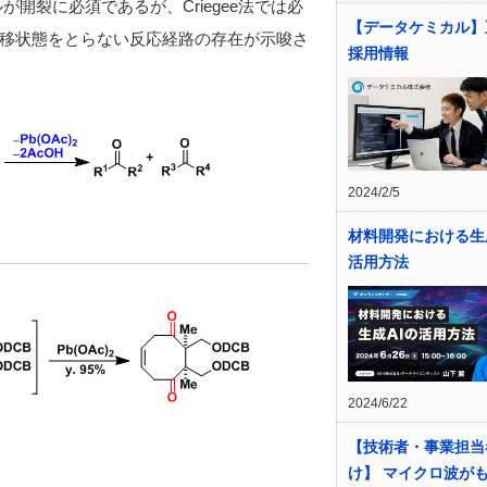
開裂に必須であるが、Criegee法では必
【データケミカル】
移状態をとらない反応経路の存在が示唆さ
採用情報
2024/2/5
材料開発における生
活用方法
2024/6/22
【技術者・事業担当
け】 マイクロ波が