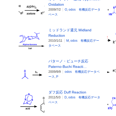
Oxidation
2009/7/2
O
,
odos 有機反応データ
ベース
ミッドランド還元 Midland
Reduction
2010/1/11
M
,
odos 有機反応デー
タベース
パターノ・ビューチ反応
Paterno-Buchi Reacti…
2009/9/9
odos 有機反応データベ
ース
,
P
ダフ反応 Duff Reaction
2011/5/3
D
,
odos 有機反応データ
ベース