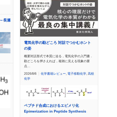
～長瀬
電気化学の勘どころ 対話でつかむホント
の姿
概要対話形式で本質に迫る，電気化学の入門書．
勘どころを押さえれば，複雑に見える現象の要
点…
2026/8/6
化学書籍レビュー
,
電子移動化学
,
高校
化学
ペプチド合成におけるエピメリ化
Epimerization in Peptide Synthesis