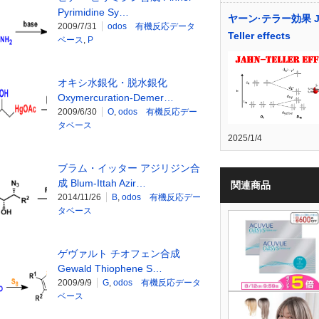
Pyrimidine Sy…
ヤーン·テラー効果 J
2009/7/31
odos 有機反応データ
Teller effects
ベース
,
P
オキシ水銀化・脱水銀化
Oxymercuration-Demer…
2009/6/30
O
,
odos 有機反応デー
タベース
2025/1/4
ブラム・イッター アジリジン合
成 Blum-Ittah Azir…
関連商品
2014/11/26
B
,
odos 有機反応デー
タベース
ゲヴァルト チオフェン合成
Gewald Thiophene S…
2009/9/9
G
,
odos 有機反応データ
ベース