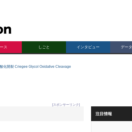
ース
しごと
インタビュー
デー
Criegee Glycol Oxidative Cleavage
[スポンサーリンク]
注目情報