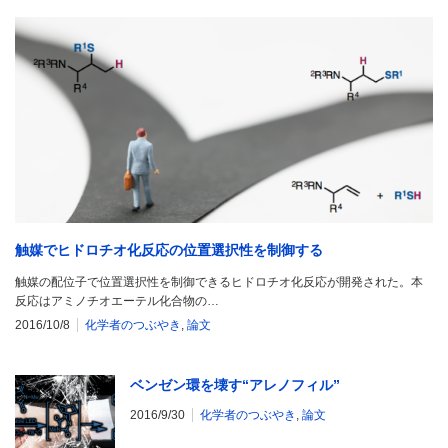
触媒でヒドロチオ化反応の位置選択性を制御する
触媒の配位子で位置選択性を制御できるヒドロチオ化反応が開発された。本
反応はアミノチオエーテル化合物の…
2016/10/8
化学者のつぶやき
,
論文
ベンゼン環を壊す“アレノフィル”
2016/9/30
化学者のつぶやき
,
論文