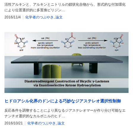
活性アルキンと、アルキンとニトリルの鎖状化合物から、形式的な付加環化
により位置選択的に多置換ピリジン…
2016/11/4
化学者のつぶやき
,
論文
ヒドロアシル化界のドンによる巧妙なジアステレオ選択性制御
反応条件を調整することにより異なるジアステレオマーが作り分け可能なエ
ナンチオ選択的なカルボニルのヒド…
2016/10/21
化学者のつぶやき
,
論文