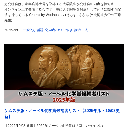
超公聴会は、今年度博士号を取得する大学院生が公聴会の内容を持ち寄って
オンライン上で発表する会です。主に大学院生を対象として化学に関する配
信を行っている Chemistry Wednesday (けむすい) さん (= 北海道大学の宮岸
先生)…
2026/3/9
一般的な話題
,
化学者のつぶやき
,
講演・人
ケムステ版・ノーベル化学賞候補者リスト【2025年版・10/08更
新】
【2025/10/08 速報】2025年ノーベル化学賞は「新しいタイプの…