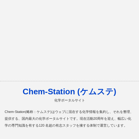
Chem-Station (ケムステ)
化学ポータルサイト
Chem-Station(略称：ケムステ)はウェブに混在する化学情報を集約し、それを整理、
提供する、国内最大の化学ポータルサイトです。現在活動20周年を迎え、幅広い化
学の専門知識を有する120 名超の有志スタッフを擁する体制で運営しています。