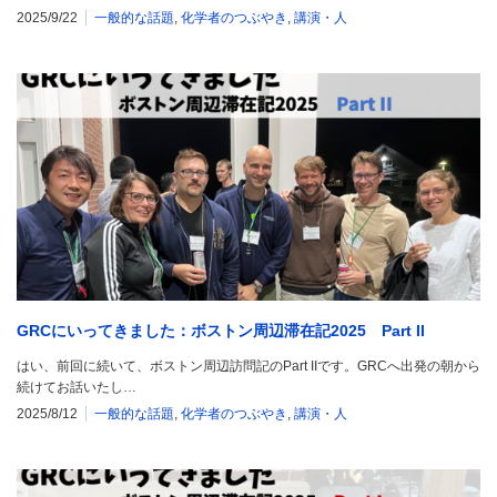
2025/9/22
一般的な話題
,
化学者のつぶやき
,
講演・人
GRCにいってきました：ボストン周辺滞在記2025 Part II
はい、前回に続いて、ボストン周辺訪問記のPart IIです。GRCへ出発の朝から
続けてお話いたし…
2025/8/12
一般的な話題
,
化学者のつぶやき
,
講演・人