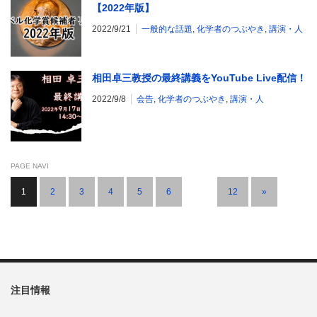
【2022年版】
2022/9/21
一般的な話題
,
化学者のつぶやき
,
講演・人
相田卓三教授の最終講義をYouTube Live配信！
2022/9/8
会告
,
化学者のつぶやき
,
講演・人
PAGE NAVI
1
2
3
4
5
6
…
12
»
注目情報