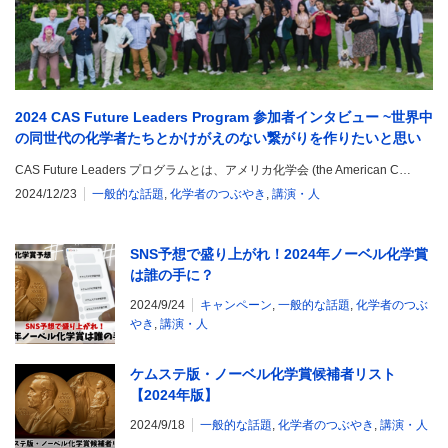
2024 CAS Future Leaders Program 参加者インタビュー ~世界中
の同世代の化学者たちとかけがえのない繋がりを作りたいと思い
ませんか?~
CAS Future Leaders プログラムとは、アメリカ化学会 (the American C…
2024/12/23
一般的な話題
,
化学者のつぶやき
,
講演・人
SNS予想で盛り上がれ！2024年ノーベル化学賞
は誰の手に？
2024/9/24
キャンペーン
,
一般的な話題
,
化学者のつぶ
やき
,
講演・人
ケムステ版・ノーベル化学賞候補者リスト
【2024年版】
2024/9/18
一般的な話題
,
化学者のつぶやき
,
講演・人