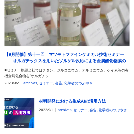
【9月開催】第十一回 マツモトファインケミカル技術セミナー
オルガチックスを用いたゾルゲル反応による金属酸化物膜の
形成
■セミナー概要当社ではチタン、ジルコニウム、アルミニウム、ケイ素等の有
機金属化合物を“オルガチッ…
2023/9/2
archives
,
セミナー
,
会告
,
化学者のつぶやき
材料開発における生成AIの活用方法
2023/9/1
archives
,
セミナー
,
会告
,
化学者のつぶやき