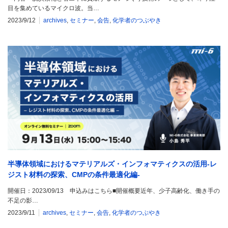
目を集めているマイクロ波。当…
2023/9/12
archives
,
セミナー
,
会告
,
化学者のつぶやき
半導体領域におけるマテリアルズ・インフォマティクスの活用-レ
ジスト材料の探索、CMPの条件最適化編-
開催日：2023/09/13 申込みはこちら■開催概要近年、少子高齢化、働き手の
不足の影…
2023/9/11
archives
,
セミナー
,
会告
,
化学者のつぶやき