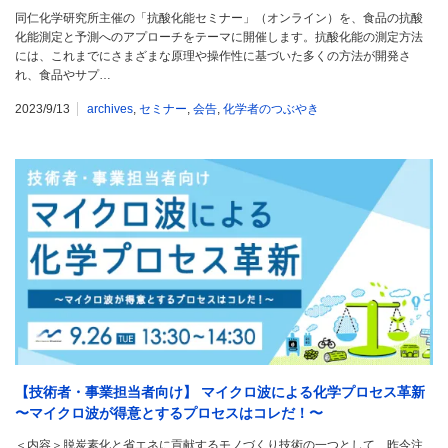
同仁化学研究所主催の「抗酸化能セミナー」（オンライン）を、食品の抗酸
化能測定と予測へのアプローチをテーマに開催します。抗酸化能の測定方法
には、これまでにさまざまな原理や操作性に基づいた多くの方法が開発さ
れ、食品やサプ…
2023/9/13
archives
,
セミナー
,
会告
,
化学者のつぶやき
【技術者・事業担当者向け】 マイクロ波による化学プロセス革新
〜マイクロ波が得意とするプロセスはコレだ！〜
＜内容＞脱炭素化と省エネに貢献するモノづくり技術の一つとして、昨今注