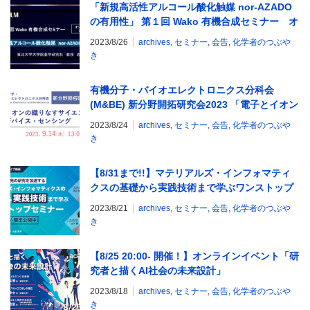
「新規高活性アルコール酸化触媒 nor-AZADO
の有用性」 第１回 Wako 有機合成セミナー オ
ンデマンド配信を開始！ 富士フイルム和光純
2023/8/26
archives
,
セミナー
,
会告
,
化学者のつぶや
薬
き
有機分子・バイオエレクトロニクス分科会
(M&BE) 新分野開拓研究会2023 「電子とイオン
の織りなすサイエンス： 材料・デバイス・セン
2023/8/24
archives
,
セミナー
,
会告
,
化学者のつぶや
シング」
き
【8/31まで!!】マテリアルズ・インフォマティ
クスの基礎から実践技術まで学ぶワンストップ
セミナー｜期間限定アーカイブ配信
2023/8/21
archives
,
セミナー
,
会告
,
化学者のつぶや
き
【8/25 20:00- 開催！】オンラインイベント「研
究者と描くAI社会の未来設計」
2023/8/18
archives
,
セミナー
,
会告
,
化学者のつぶや
き