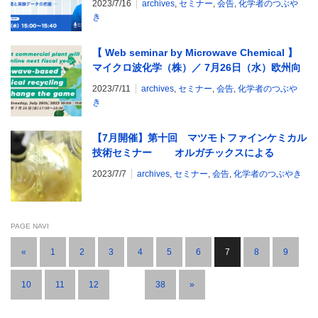
2023/7/16
archives
,
セミナー
,
会告
,
化学者のつぶや
き
【 Web seminar by Microwave Chemical 】
マイクロ波化学（株）／ 7月26日（水）欧州向
けウェビナー開催
2023/7/11
archives
,
セミナー
,
会告
,
化学者のつぶや
き
【7月開催】第十回 マツモトファインケミカル
技術セミナー オルガチックスによる
PFAS（有機フッ素化合物）代替技術の可能性
2023/7/7
archives
,
セミナー
,
会告
,
化学者のつぶやき
PAGE NAVI
«
1
2
3
4
5
6
7
8
9
10
11
12
…
38
»