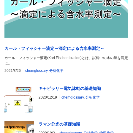
カール・フィッシャー滴定～滴定による含水率測定～
カール・フィッシャー滴定(Karl Fischer titration)とは、試料中の水の量を滴定
に…
2021/3/26
chemglossary
,
分析化学
キャピラリー電気泳動の基礎知識
2020/12/19
chemglossary
,
分析化学
ラマン分光の基礎知識
2020/10/2
chemglossary
,
分析化学
,
物理化学