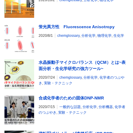
蛍光異方性 Fluorescence Anisotropy
2020/8/1
chemglossary
,
分析化学
,
物理化学
,
生化学
水晶振動子マイクロバランス（QCM）とは~表
面分析・生化学研究の強力ツール~
2020/7/24
chemglossary
,
分析化学
,
化学者のつぶや
き
,
実験・テクニック
合成化学者のための固体DNP-NMR
2020/7/15
一般的な話題
,
分析化学
,
分析機器
,
化学者
のつぶやき
,
実験・テクニック