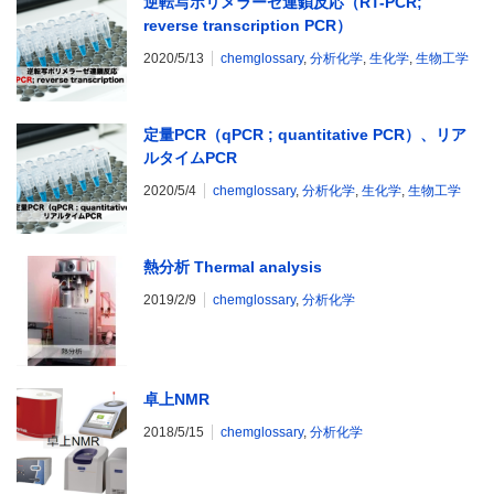
逆転写ポリメラーゼ連鎖反応（RT-PCR;
reverse transcription PCR）
2020/5/13
chemglossary
,
分析化学
,
生化学
,
生物工学
定量PCR（qPCR ; quantitative PCR）、リア
ルタイムPCR
2020/5/4
chemglossary
,
分析化学
,
生化学
,
生物工学
熱分析 Thermal analysis
2019/2/9
chemglossary
,
分析化学
卓上NMR
2018/5/15
chemglossary
,
分析化学