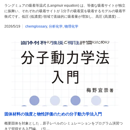
ラングミュアの吸着等温式 (Langmuir equation) は、等価な吸着サイトが独立
に振舞い、それぞれの吸着サイトが 1分子の吸着質を吸着するモデルの吸着平
衡式です。低圧 (低濃度) 領域で直線的に吸着量が増加し、高圧 (高濃度) …
2026/5/19
chemglossary
,
分析化学
,
物理化学
固体材料の強度と物性評価のための分子動力学法入門
概要固体を対象とした，原子レベルのシミュレーションをプログラム演習つ
きで習得する入門編。（引…