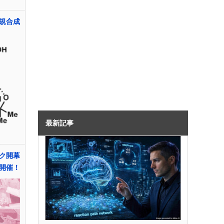
規合成
最新記事
ク開幕
開催！