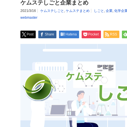
ケムステしごと企業まとめ
2021/3/16
ケムステしごと
,
ケムステまとめ
しごと
,
企業
,
化学企
webmaster
Post
Share
Hatena
Pocket
RSS