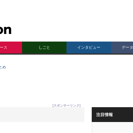
ース
しごと
インタビュー
デー
とめ
[スポンサーリンク]
注目情報