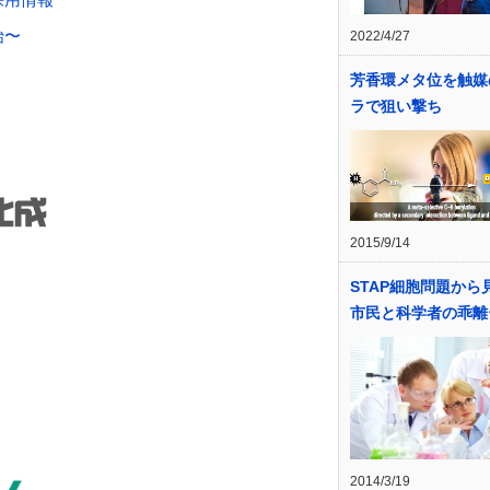
始〜
2022/4/27
芳香環メタ位を触媒
ラで狙い撃ち
2015/9/14
STAP細胞問題から
市民と科学者の乖離
2014/3/19