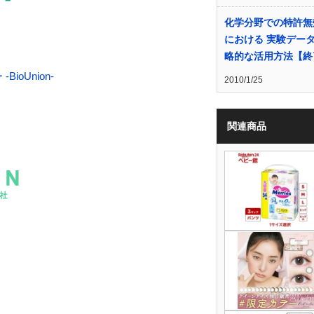
化学分野での特許無
における 実験デー
略的な活用方法【終
oUnion-
2010/1/25
関連商品