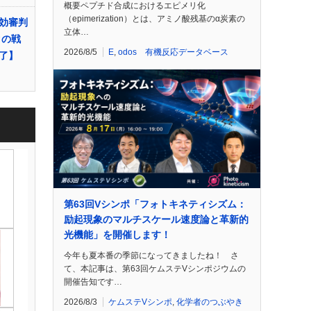
概要ペプチド合成におけるエピメリ化
（epimerization）とは、アミノ酸残基のα炭素の
効審判
立体…
タの戦
2026/8/5
E
,
odos 有機反応データベース
了】
第63回Vシンポ「フォトキネティシズム：
励起現象のマルチスケール速度論と革新的
光機能」を開催します！
今年も夏本番の季節になってきましたね！ さ
て、本記事は、第63回ケムステVシンポジウムの
開催告知です…
2026/8/3
ケムステVシンポ
,
化学者のつぶやき