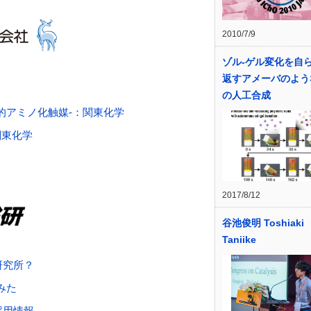
2010/7/9
ゾル-ゲル変化を自
返すアメーバのよう
の人工合成
的アミノ化触媒-：関東化学
関東化学
2017/8/12
谷池俊明 Toshiaki
Taniike
研究所？
みた
採用情報