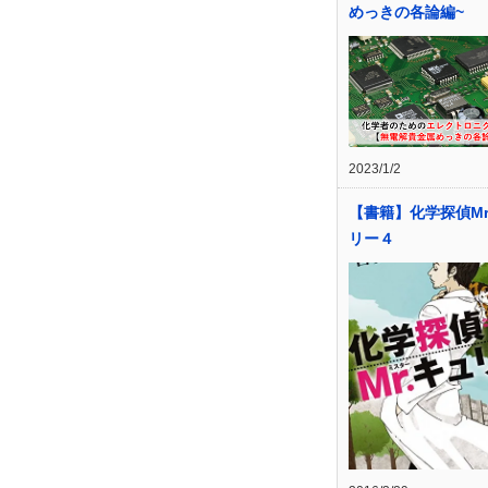
めっきの各論編~
2023/1/2
【書籍】化学探偵Mr
リー４