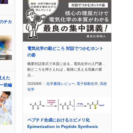
のチカ
電気化学の勘どころ 対話でつかむホント
の姿
概要対話形式で本質に迫る，電気化学の入門書．
勘どころを押さえれば，複雑に見える現象の要
点…
見えた
2026/8/6
化学書籍レビュー
,
電子移動化学
,
高校
ー前編
化学
ペプチド合成におけるエピメリ化
Epimerization in Peptide Synthesis