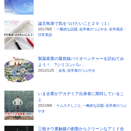
論文執筆で気をつけたいこと２０（１）
2017/9/5
一般的な話題
,
化学者のつぶやき
,
化学英語・
日常英語
製薬産業の最前線バイオベンチャーを訪ねてみ
よう！ ?シリコンバレ…
2012/11/5
会告
,
化学者のつぶやき
いま企業がアカデミア出身者に期待しているこ
と
2021/9/8
ケムステしごと
,
一般的な話題
,
化学者のつぶ
やき
三核ホウ素触媒の創製からクリーンなアミド合