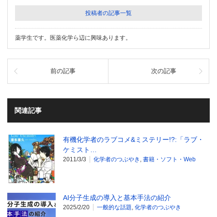
投稿者の記事一覧
薬学生です。医薬化学ら辺に興味あります。
前の記事
次の記事
関連記事
有機化学者のラブコメ&ミステリー!?:「ラブ・
ケミスト…
2011/3/3
化学者のつぶやき
,
書籍・ソフト・Web
AI分子生成の導入と基本手法の紹介
2025/2/20
一般的な話題
,
化学者のつぶやき