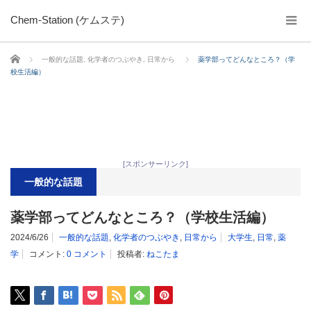
Chem-Station (ケムステ)
ホーム
一般的な話題
,
化学者のつぶやき
,
日常から
薬学部ってどんなところ？（学
校生活編）
[スポンサーリンク]
一般的な話題
薬学部ってどんなところ？（学校生活編）
2024/6/26
一般的な話題
,
化学者のつぶやき
,
日常から
大学生
,
日常
,
薬
学
コメント:
0 コメント
投稿者:
ねこたま