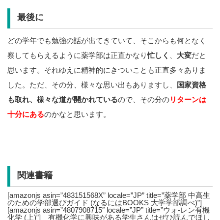
最後に
どの学年でも勉強の話が出てきていて、そこからも何となく
察してもらえるように薬学部は正直かなり
忙しく
、
大変
だと
思います。それゆえに精神的にきついことも正直多々ありま
した。ただ、その分、様々な思い出もありますし、
国家資格
も取れ、様々な道が開かれている
ので、その分の
リターンは
十分にある
のかなと思います。
関連書籍
[amazonjs asin=”483151568X” locale=”JP” title=”薬学部 中高生
のための学部選びガイド (なるにはBOOKS 大学学部調べ)”]
[amazonjs asin=”4807908715″ locale=”JP” title=”ウォ-レン有機
化学 (上)”] 有機化学に興味がある学生さんはぜひ読んでほし