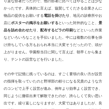
り楽な部署だったので、他の部署に比べてはやることは少な
かったです。具体的に言えば、協賛してくださる企業さんに
物品の提供をお願いする
電話を掛けたり
、地元の診療所やお
店に
ポスターの掲示をお願いする
といった対外的なこと、
景
品を詰め合わせたり
、
配布するビラの印刷
などといった作業
などいろいろなことを手伝いました。中には複数の仕事を掛
け持ちしている方もおられ本当に大変そうだったので、頭が
上がりません。学園祭当日に関して言えば、朝早くから集ま
り、テントの設営などを行いました。
その中で記憶に残っているのは、すごく要領の良い方が設営
の指揮を取っていたのと野球部の頼りになる兄貴のような方
のコンビで上手く設営が進み、例年より効率よく設営でき、
同じように撤収出来て解散できたのが、誇らしくて良い思い
出です。繰り返しになりますが、大変ではありましたが、良