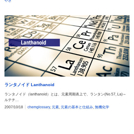
やき
ランタノイド Lanthanoid
ランタノイド（lanthanoid）とは、元素周期表上で、ランタン(No.57, La)～
ルテチ…
2007/10/18
chemglossary
,
元素
,
元素の基本と仕組み
,
無機化学