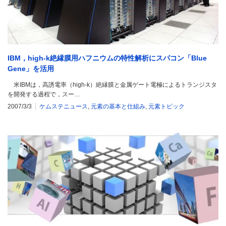
IBM，high-k絶縁膜用ハフニウムの特性解析にスパコン「Blue
Gene」を活用
米IBMは，高誘電率（high-k）絶縁膜と金属ゲート電極によるトランジスタ
を開発する過程で，スー…
2007/3/3
ケムステニュース
,
元素の基本と仕組み
,
元素トピック