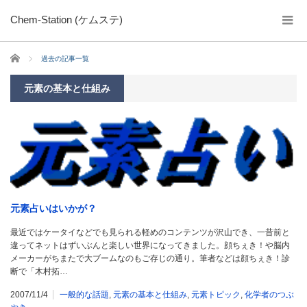
Chem-Station (ケムステ)
ホーム
過去の記事一覧
元素の基本と仕組み
元素占いはいかが？
最近ではケータイなどでも見られる軽めのコンテンツが沢山でき、一昔前と
違ってネットはずいぶんと楽しい世界になってきました。顔ちぇき！や脳内
メーカーがちまたで大ブームなのもご存じの通り。筆者などは顔ちぇき！診
断で「木村拓…
2007/11/4
一般的な話題
,
元素の基本と仕組み
,
元素トピック
,
化学者のつぶ