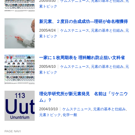
2005/5/30
ケムステニュース
,
元素の基本と仕組み
,
元
素トピック
新元素、２度目の合成成功―理研が命名権獲得
2005/4/24
ケムステニュース
,
元素の基本と仕組み
,
元
素トピック
一家に１枚周期表を 理科離れ防止狙い文科省
2005/4/10
ケムステニュース
,
元素の基本と仕組み
,
元
素トピック
理化学研究所が新元素発見 名前は「リケニウ
ム」？
2004/10/10
ケムステニュース
,
元素の基本と仕組み
,
元素トピック
,
化学一般
PAGE NAVI