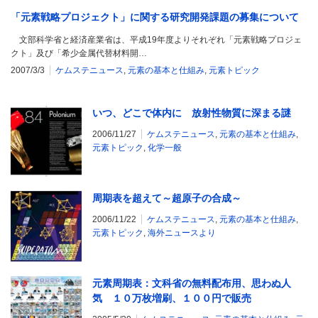
「元素戦略プロジェクト」に関する研究開発課題の募集について
文部科学省と経済産業省は、平成19年度よりそれぞれ「元素戦略プロジェ
クト」及び「希少金属代替材料開…
2007/3/3
ケムステニュース
,
元素の基本と仕組み
,
元素トピック
いつ、どこで体内に 放射性物質に深まる謎
2006/11/27
ケムステニュース
,
元素の基本と仕組み
,
元素トピック
,
化学一般
周期表を超えて～超原子の合成～
2006/11/22
ケムステニュース
,
元素の基本と仕組み
,
元素トピック
,
海外ニュースより
元素周期表：文科省の無料配布用、思わぬ人
気 １０万枚増刷、１００円で販売