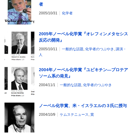
者
2005/10/31
化学者
2005年ノーベル化学賞『オレフィンメタセシス
反応の開発』
2005/10/11
一般的な話題
,
化学者のつぶやき
,
講演・
人
2004年ノーベル化学賞『ユビキチン―プロテア
ソーム系の発見』
2004/11/1
一般的な話題
,
化学者のつぶやき
ノーベル化学賞、米・イスラエルの３氏に授与
2004/10/9
ケムステニュース
,
賞