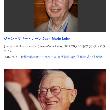
ジャン＝マリー・レーン Jean-Marie Lehn
ジャン＝マリー・レーン（Jean-Marie Lehn, 1939年9月30日(フランス・ロス
ハイム…
2007/7/27
世界の化学者データベース
,
有機化学
,
超分子化学
,
高分子化学