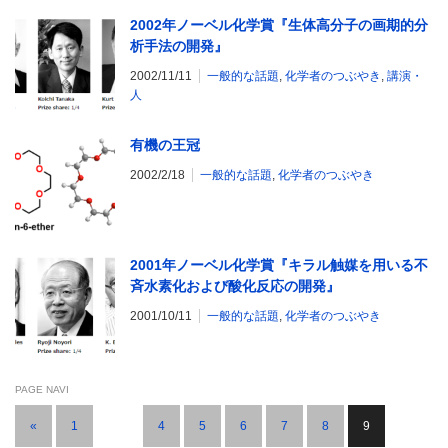
2002年ノーベル化学賞『生体高分子の画期的分
析手法の開発』
2002/11/11
一般的な話題
,
化学者のつぶやき
,
講演・
人
有機の王冠
2002/2/18
一般的な話題
,
化学者のつぶやき
2001年ノーベル化学賞『キラル触媒を用いる不
斉水素化および酸化反応の開発』
2001/10/11
一般的な話題
,
化学者のつぶやき
PAGE NAVI
«
1
…
4
5
6
7
8
9