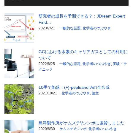
研究者の成長を予測できる？：JDream Expert
Find…
2023/7/21
一般的な話題
,
化学者のつぶやき
GCにおける水素のキャリアガスとしての利用に
ついて
2022/6/25
一般的な話題
,
化学者のつぶやき
,
実験・テ
クニック
10手で陥落！(+)-pepluanol Aの全合成
2021/10/21
化学者のつぶやき
,
論文
島津製作所がケムステVシンポに協賛しました
2020/6/30
ケムステVシンポ
,
化学者のつぶやき