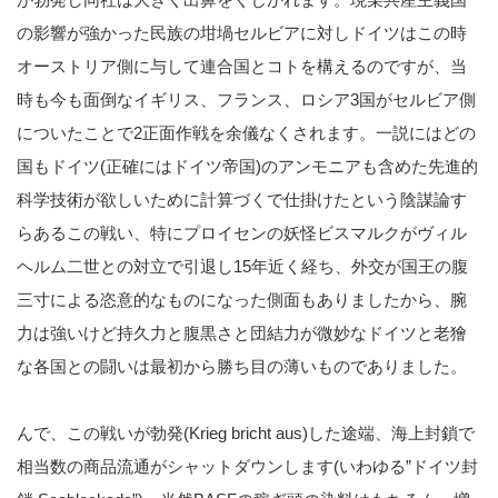
の影響が強かった民族の坩堝セルビアに対しドイツはこの時
オーストリア側に与して連合国とコトを構えるのですが、当
時も今も面倒なイギリス、フランス、ロシア3国がセルビア側
についたことで2正面作戦を余儀なくされます。一説にはどの
国もドイツ(正確にはドイツ帝国)のアンモニアも含めた先進的
科学技術が欲しいために計算づくで仕掛けたという陰謀論す
らあるこの戦い、特にプロイセンの妖怪ビスマルクがヴィル
ヘルム二世との対立で引退し15年近く経ち、外交が国王の腹
三寸による恣意的なものになった側面もありましたから、腕
力は強いけど持久力と腹黒さと団結力が微妙なドイツと老獪
な各国との闘いは最初から勝ち目の薄いものでありました。
んで、この戦いが勃発(Krieg bricht aus)した途端、海上封鎖で
相当数の商品流通がシャットダウンします(いわゆる”ドイツ封