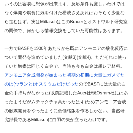
いうのは容易に想像が出来ます。反応条件も厳しいわけでは
なく爆発や腐食に気を付けた構成さえあればおそらく少量な
ら進むはず。実はMittaschはこのBrauerとオストワルト研究室
の同僚で、何かしら情報交換をしていた可能性はあります。
一方でBASFも1900年あたりから既にアンモニアの酸化反応に
ついて開発を進めていました(文献3)(文献4)。ただそれに使っ
ていた触媒は同じく白金で、当時も今も白金は超レア材料。
アンモニア合成開発が始まった初期の初期に大量にガメてた
のは(ウランと)オスミウムだけだった
のでBASFには大量の白
金の手持ちがなかった(以前記載したAuer社/現Osram社にはあ
ったようだがムチャクチャ高かったはず)ためアンモニア合成
の触媒開発をやったように低価格版を作るしかない。当然研
究部長であるMittaschに白羽の矢が立ったわけです。