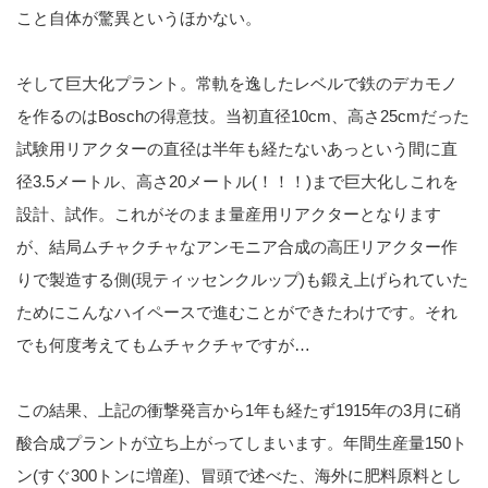
こと自体が驚異というほかない。
そして巨大化プラント。常軌を逸したレベルで鉄のデカモノ
を作るのはBoschの得意技。当初直径10cm、高さ25cmだった
試験用リアクターの直径は半年も経たないあっという間に直
径3.5メートル、高さ20メートル(！！！)まで巨大化しこれを
設計、試作。これがそのまま量産用リアクターとなります
が、結局ムチャクチャなアンモニア合成の高圧リアクター作
りで製造する側(現ティッセンクルップ)も鍛え上げられていた
ためにこんなハイペースで進むことができたわけです。それ
でも何度考えてもムチャクチャですが…
この結果、上記の衝撃発言から1年も経たず1915年の3月に硝
酸合成プラントが立ち上がってしまいます。年間生産量150ト
ン(すぐ300トンに増産)、冒頭で述べた、海外に肥料原料とし