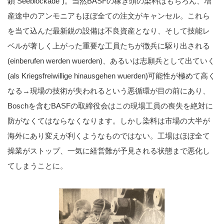
鎖 Seeblockade”)。当然BASFの稼ぎ頭の染料はもちろん、増
産途中のアンモニアもほぼ全ての注文がキャンセル。これら
を当て込んだ最新鋭の設備は不良資産となり、そして技能レ
ベルが著しく上がった重要な工員たちが徴兵に駆り出される
(einberufen werden wuerden)、あるいは志願兵として出ていく
(als Kriegsfreiwillige hinausgehen wuerden)可能性が極めて高く
なる→現場の技術が失われるという悪循環が目の前にあり、
Boschを含むBASFの取締役会はこの現場工員の喪失を絶対に
防がなくてはならなくなります。しかし染料は市場の大半が
海外にあり変えが利くようなものではない。工場はほぼ全て
操業がストップ、一気に経営難が予見される状態まで悪化し
てしまうことに。