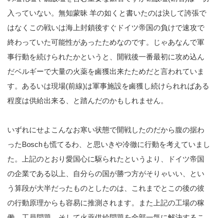
入っていない。無知蒙昧 羊の如くと書いたのは決して誇張で
はなくこの戦いは海上封鎖後すぐドイツ帝国の負けで速攻で
終わっていた可能性があったためなのです。じゃあなんで軍
事行動を続けられたかというと、開戦後一番最初に攻め込ん
だベルギーで大量の火薬を鹵獲出来たためだと言われていま
す。あるいは現場(前線)は軍事施設を鹵獲し続けられればある
程度は供給出来る、と踏んだのかもしれません。
いずれにせよこんなお寒い状態で開戦したのだから腹の据わ
ったBoschも慌てるわ、と思いきや冷徹に行動を考えていまし
た。上記のとおり愛国心に駆られたというより、ドイツ帝国
の企業である以上、自分らの国が勝つ方がそりゃいい、とい
う算段が大半だったものとしたのは、これまでとこの後の彼
の行動原理からも容易に推測されます。また上記の工場の稼
働、工員問題、そして火薬供給問題を全部一気に解決するこ