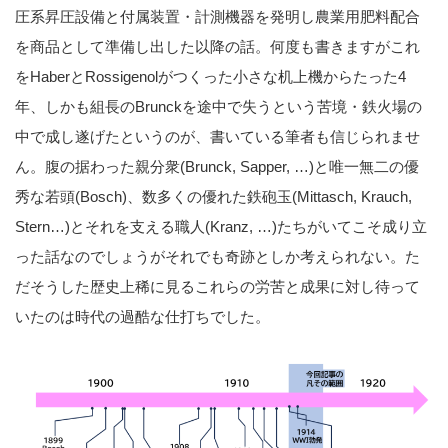
圧系昇圧設備と付属装置・計測機器を発明し農業用肥料配合
を商品として準備し出した以降の話。何度も書きますがこれ
をHaberとRossigenolがつくった小さな机上機からたった4
年、しかも組長のBrunckを途中で失うという苦境・鉄火場の
中で成し遂げたというのが、書いている筆者も信じられませ
ん。腹の据わった親分衆(Brunck, Sapper, …)と唯一無二の優
秀な若頭(Bosch)、数多くの優れた鉄砲玉(Mittasch, Krauch,
Stern…)とそれを支える職人(Kranz, …)たちがいてこそ成り立
った話なのでしょうがそれでも奇跡としか考えられない。た
だそうした歴史上稀に見るこれらの労苦と成果に対し待って
いたのは時代の過酷な仕打ちでした。