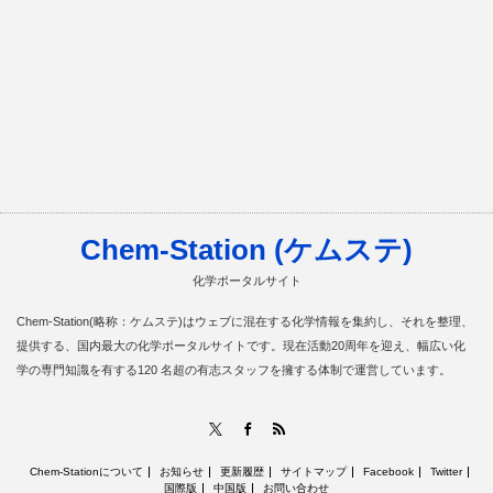
Chem-Station (ケムステ)
化学ポータルサイト
Chem-Station(略称：ケムステ)はウェブに混在する化学情報を集約し、それを整理、
提供する、国内最大の化学ポータルサイトです。現在活動20周年を迎え、幅広い化
学の専門知識を有する120 名超の有志スタッフを擁する体制で運営しています。
RSS
X
Facebook
Chem-Stationについて
お知らせ
更新履歴
サイトマップ
Facebook
Twitter
国際版
中国版
お問い合わせ