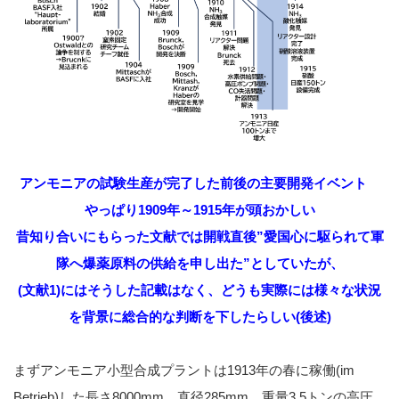
アンモニアの試験生産が完了した前後の主要開発イベント
やっぱり1909年～1915年が頭おかしい
昔知り合いにもらった文献では開戦直後”愛国心に駆られて軍
隊へ爆薬原料の供給を申し出た”としていたが、
(文献1)にはそうした記載はなく、どうも実際には様々な状況
を背景に総合的な判断を下したらしい(後述)
まずアンモニア小型合成プラントは1913年の春に稼働(im
Betrieb)した長さ8000mm、直径285mm、重量3.5トンの高圧