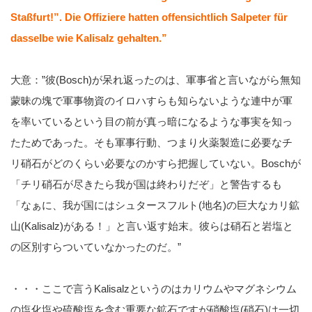
Staßfurt!”. Die Offiziere hatten offensichtlich Salpeter für
dasselbe wie Kalisalz gehalten.”
大意：”彼(Bosch)が呆れ返ったのは、軍事省と言いながら無知
蒙昧の塊で軍事物資のイロハすらも知らないような連中が軍
を率いているという目の前が真っ暗になるような事実を知っ
たためであった。そも軍事行動、つまり火薬製造に必要なチ
リ硝石がどのくらい必要なのかすら把握していない。Boschが
「チリ硝石が尽きたら我が国は終わりだぞ」と警告するも
「なぁに、我が国にはシュタースフルト(地名)の巨大なカリ鉱
山(Kalisalz)がある！」と言い返す始末。彼らは硝石と岩塩と
の区別すらついていなかったのだ。”
・・・ここで言うKalisalzというのはカリウムやマグネシウム
の塩化塩や硫酸塩を含む重要な鉱石ですが硝酸塩(硝石)は一切