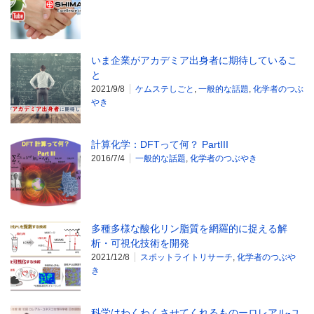
いま企業がアカデミア出身者に期待しているこ
と
2021/9/8
ケムステしごと
,
一般的な話題
,
化学者のつぶ
やき
計算化学：DFTって何？ PartIII
2016/7/4
一般的な話題
,
化学者のつぶやき
多種多様な酸化リン脂質を網羅的に捉える解
析・可視化技術を開発
2021/12/8
スポットライトリサーチ
,
化学者のつぶや
き
科学はわくわくさせてくれるものーロレアル-ユ