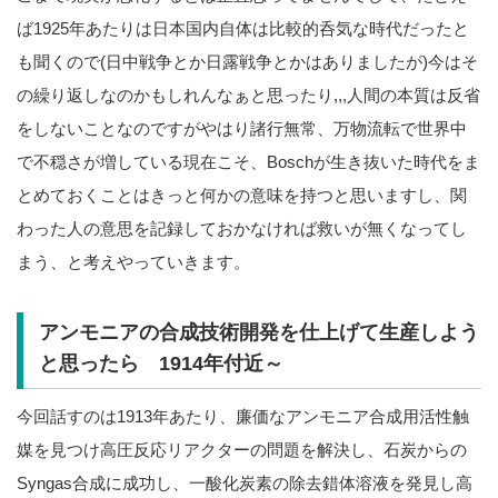
ば1925年あたりは日本国内自体は比較的呑気な時代だったと
も聞くので(日中戦争とか日露戦争とかはありましたが)今はそ
の繰り返しなのかもしれんなぁと思ったり,,,人間の本質は反省
をしないことなのですがやはり諸行無常、万物流転で世界中
で不穏さが増している現在こそ、Boschが生き抜いた時代をま
とめておくことはきっと何かの意味を持つと思いますし、関
わった人の意思を記録しておかなければ救いが無くなってし
まう、と考えやっていきます。
アンモニアの合成技術開発を仕上げて生産しよう
と思ったら 1914年付近～
今回話すのは1913年あたり、廉価なアンモニア合成用活性触
媒を見つけ高圧反応リアクターの問題を解決し、石炭からの
Syngas合成に成功し、一酸化炭素の除去錯体溶液を発見し高