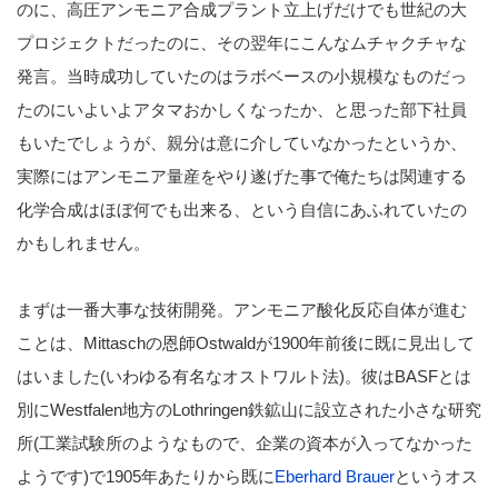
のに、高圧アンモニア合成プラント立上げだけでも世紀の大
プロジェクトだったのに、その翌年にこんなムチャクチャな
発言。当時成功していたのはラボベースの小規模なものだっ
たのにいよいよアタマおかしくなったか、と思った部下社員
もいたでしょうが、親分は意に介していなかったというか、
実際にはアンモニア量産をやり遂げた事で俺たちは関連する
化学合成はほぼ何でも出来る、という自信にあふれていたの
かもしれません。
まずは一番大事な技術開発。アンモニア酸化反応自体が進む
ことは、Mittaschの恩師Ostwaldが1900年前後に既に見出して
はいました(いわゆる有名なオストワルト法)。彼はBASFとは
別にWestfalen地方のLothringen鉄鉱山に設立された小さな研究
所(工業試験所のようなもので、企業の資本が入ってなかった
ようです)で1905年あたりから既に
Eberhard Brauer
というオス