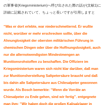
の軍事省(Kriegsministerium)へ呼び出された際の話が(文献1)に
詳細に記載されていて、ちょっと長いですが引用しますと
“Was er dort erlebte, war niederschmetternd. Er wußte
nicht, worüber er mehr erschrecken sollte, über die
Ahnunglosigkeit der obersten militärischen Führung in
chemischen Dingen oder über die Hoffnungslosigkeit, auch
nur die allernotwendigsten Mindestmengen an
Munitionsrohstoffen zu beschaffen. Die Offiziere im
Kriegsministerium waren sich nicht klar darüber, daß man
zur Munitionsherstellung Saltpetersäure braucht und daß
bis dahin alle Saltpetersäure aus Chilesalpeter gewonnen
wurde. Als Bosch bemerkte: “Wenn die Vorräte an
Chiesalpeter zu Ende gehen, sind wir fertig”. entgegnete
man ihm: “Wir haben doch die großen Kalisalzlager in