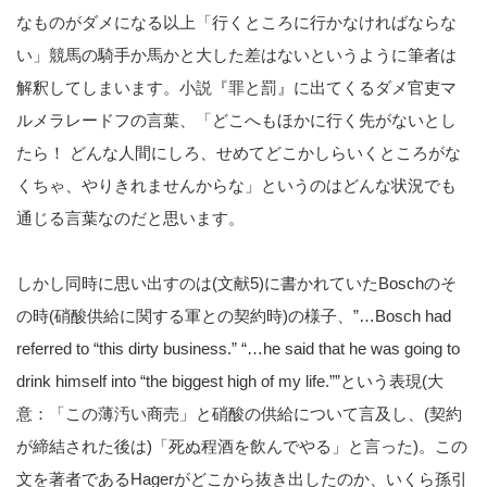
なものがダメになる以上「行くところに行かなければならな
い」競馬の騎手か馬かと大した差はないというように筆者は
解釈してしまいます。小説『罪と罰』に出てくるダメ官吏マ
ルメラレードフの言葉、「どこへもほかに行く先がないとし
たら！ どんな人間にしろ、せめてどこかしらいくところがな
くちゃ、やりきれませんからな」というのはどんな状況でも
通じる言葉なのだと思います。
しかし同時に思い出すのは(文献5)に書かれていたBoschのそ
の時(硝酸供給に関する軍との契約時)の様子、”…Bosch had
referred to “this dirty business.” “…he said that he was going to
drink himself into “the biggest high of my life.””という表現(大
意：「この薄汚い商売」と硝酸の供給について言及し、(契約
が締結された後は)「死ぬ程酒を飲んでやる」と言った)。この
文を著者であるHagerがどこから抜き出したのか、いくら孫引