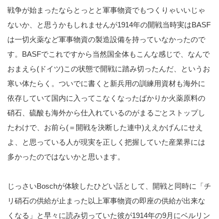
戦争が始まったならとっとと軍事物資でもつくりゃいいじゃ
ないか、と思うかもしれませんが1914年の開戦当時実はBASF
は一切火薬など軍事物資の製造設備を持っていなかったので
す。BASFでこれですから当然国全体もこんな感じで、なんで
おまえら(ドイツ)この状態で開戦に踏み切ったんだ、というお
寒い体たらく。ついでに書くと新兵用の訓練用資材も海外に
依存していて国内に入ってこなくなったばかりか火薬原料の
硝石、硫酸も海外から仕入れているのがまるごとストップし
たわけで、お前ら(＝開戦を決断した連中)ええかげんにせえ
よ、と思っている人が現実を正しく把握していた産業界には
多かったのではないかと思います。
じっさいBoschが体験したひどい話として、開戦と同時に「チ
リ硝石の供給が止まった以上軍事物資の即座の供給が出来な
くなる」と早々に読み切っていた彼が1914年の9月にベルリン