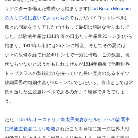
リアクターを備えた構成から始まります(
Carl Bosch Museum
の入り口横に置いてあったもの
でもまだパイロットレベル)。
数々の問題をクリアしただけあって最初は順調な滑り出しで
した。試験的生産は1913年春の日あたり生産量20トン(!!!)から
始まり、1914年年初には25トンに増産、そしてその夏には
少々の改修を経て日産40トンまで一気に倍増。この数量、現
代なら少ないと思うかもしれませんが1914年前後で当時世界
トップクラスの製鉄能力を持っていた長い歴史のあるドイツ
鉄鋼業界の粗鋼生産が100トン/年でしたから、当時としては常
軌を逸した生産量レベルであるのがよく理解できるでしょ
う。
ただ、
1914年オーストリア皇太子夫妻がセルビアへの訪問中
に民族主義者により暗殺
されたことを発端に第一次世界大戦
が勃発し同社は大きく出鼻をくじかれます。現某共産主義国