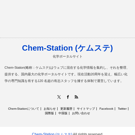
Chem-Station (ケムステ)
化学ポータルサイト
Chem-Station(略称：ケムステ)はウェブに混在する化学情報を集約し、それを整理、
提供する、国内最大の化学ポータルサイトです。現在活動20周年を迎え、幅広い化
学の専門知識を有する120 名超の有志スタッフを擁する体制で運営しています。
RSS
X
Facebook
Chem-Stationについて
お知らせ
更新履歴
サイトマップ
Facebook
Twitter
国際版
中国版
お問い合わせ
Chem-Station (ケムステ)
All rights reserved.