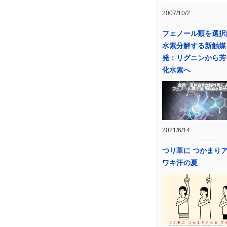
2007/10/2
フェノール類を選択
水素分解する新触媒
発：リグニンから芳
化水素へ
2021/6/14
つり革に つかまり
ワキ汗の夏