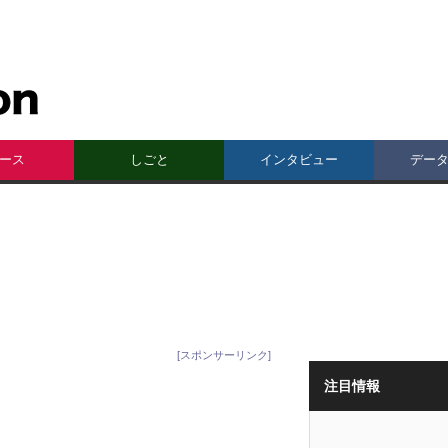
ース
しごと
インタビュー
デー
[スポンサーリンク]
注目情報