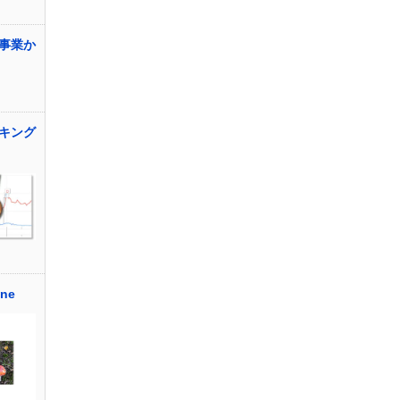
事業か
キング
ne