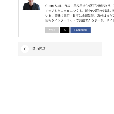
Chem-Station代表。早稲田大学理工学術院
でモノを自由自在につくる、最小の構造物設計の
いる。趣味は旅行（日本は全県制覇、海外はまだ
情報をインターネットで発信できるポータルサイ
WEB
X
Facebook
前の投稿