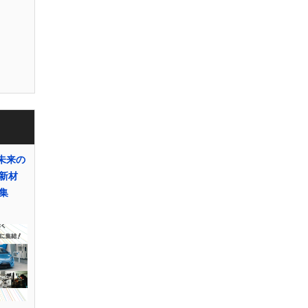
「未来の
新材
集