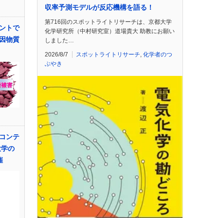
収率予測モデルが反応機構を語る！
第716回のスポットライトリサーチは、京都大学
ントで
化学研究所（中村研究室）道場貴大 助教にお願い
因物質
しました…
2026/8/7
スポットライトリサーチ
,
化学者のつ
ぶやき
コンテ
大学の
催