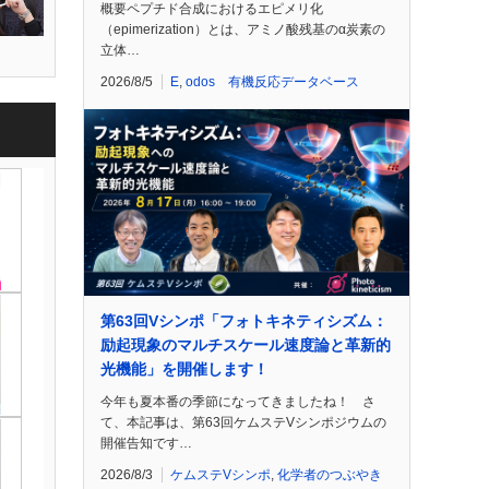
概要ペプチド合成におけるエピメリ化
（epimerization）とは、アミノ酸残基のα炭素の
立体…
2026/8/5
E
,
odos 有機反応データベース
第63回Vシンポ「フォトキネティシズム：
励起現象のマルチスケール速度論と革新的
光機能」を開催します！
今年も夏本番の季節になってきましたね！ さ
て、本記事は、第63回ケムステVシンポジウムの
開催告知です…
2026/8/3
ケムステVシンポ
,
化学者のつぶやき