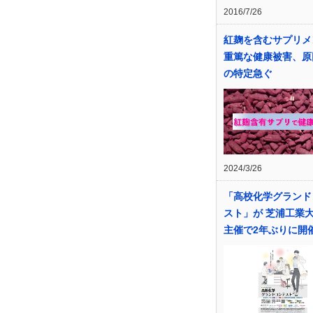
2016/7/26
紅麹を含むサプリメ
重篤な健康被害、原
の特定急ぐ
2024/3/26
「高校化学グランド
スト」が 芝浦工業
主催で2年ぶりに開