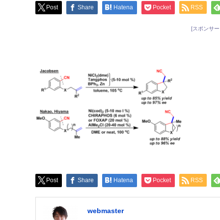
Post
Share
Hatena
Pocket
RSS
[スポンサー
Post
Share
Hatena
Pocket
RSS
webmaster