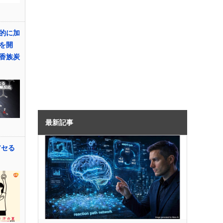
的に加
を開
香族炭
最新記事
アセる