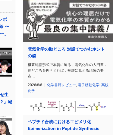
ンポ
線 〜
術〜」
電気化学の勘どころ 対話でつかむホント
の姿
概要対話形式で本質に迫る，電気化学の入門書．
勘どころを押さえれば，複雑に見える現象の要
点…
2026/8/6
化学書籍レビュー
,
電子移動化学
,
高校
化学
なぜ生
？」城
ペプチド合成におけるエピメリ化
Epimerization in Peptide Synthesis