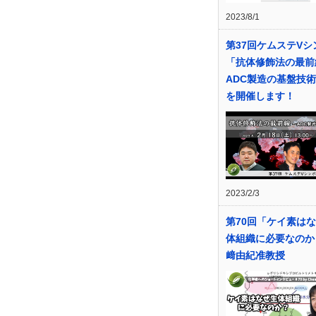
2023/8/1
第37回ケムステVシ
「抗体修飾法の最前
ADC製造の基盤技
を開催します！
2023/2/3
第70回「ケイ素は
体組織に必要なのか
﨑由紀准教授