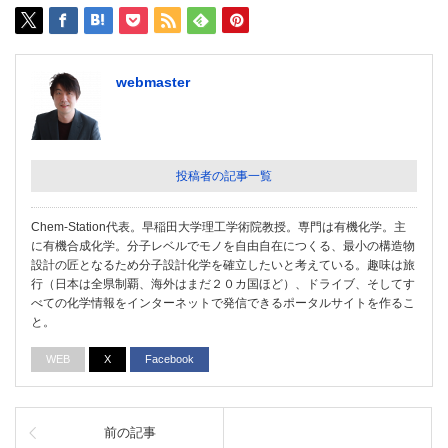
webmaster
投稿者の記事一覧
Chem-Station代表。早稲田大学理工学術院教授。専門は有機化学。主
に有機合成化学。分子レベルでモノを自由自在につくる、最小の構造物
設計の匠となるため分子設計化学を確立したいと考えている。趣味は旅
行（日本は全県制覇、海外はまだ２０カ国ほど）、ドライブ、そしてす
べての化学情報をインターネットで発信できるポータルサイトを作るこ
と。
WEB
X
Facebook
前の記事