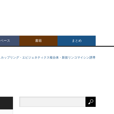
タベース
書籍
まとめ
ロスカップリング・エピジェネティクス複合体・新規リンコマイシン誘導