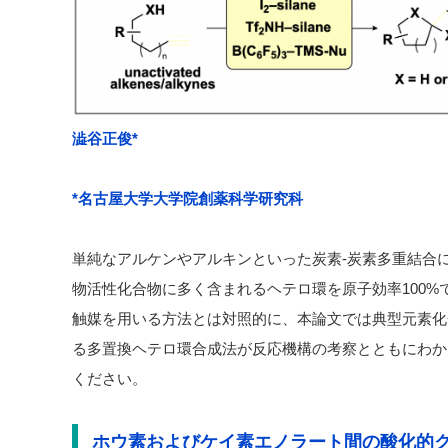
澁谷正俊*
*名古屋大学大学院創薬科学研究科
単純なアルケンやアルキンといった炭素-炭素多重結合
物活性化合物に多く含まれるヘテロ環を原子効率100
触媒を用いる方法とは対照的に、本論文では典型元素化
る多置換ヘテロ環合成法が反応機構の考察とともにわか
ください。
ホウ素およびケイ素エノラート間の酸化的