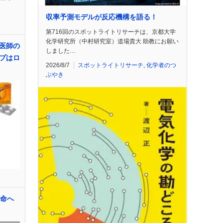
収率予測モデルが反応機構を語る！
第716回のスポットライトリサーチは、京都大学
化学研究所（中村研究室）道場貴大 助教にお願い
医師の
しました…
プはロ
2026/8/7
スポットライトリサーチ
,
化学者のつ
ぶやき
生命へ