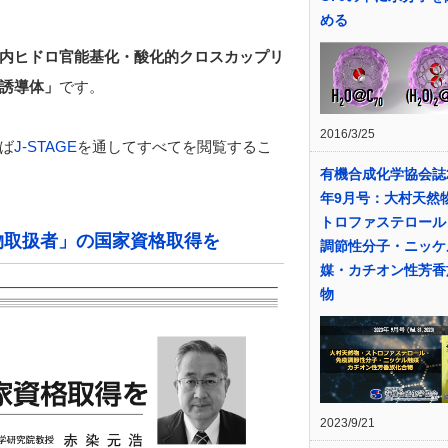
める
内ヒドロ官能基化・
酸化的クロスカップリ
誘導体
」
です。
2016/3/25
ば
J-STAGE
を通してすべてを閲覧するこ
有機合成化学協会誌2
年9月号：大村天然
トロファステロール
物取扱者」の国家資格取得を
調節性分子・ニッケ
媒・カチオン性芳香
物
2023/9/21