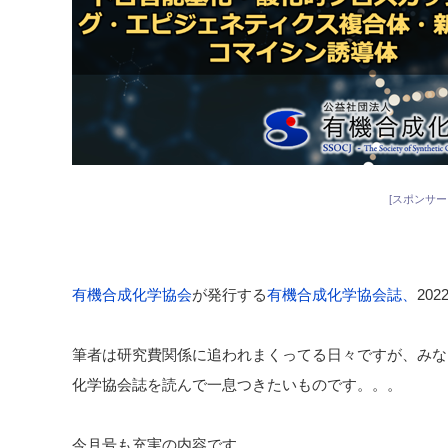
[スポンサー
有機合成化学
協会
が発行する
有機合成化学協会誌、
20
筆者は研究費関係に追われまくってる日々ですが、みな
化学協会誌を読んで一息つきたいものです。。。
今月号も充実の内容です。