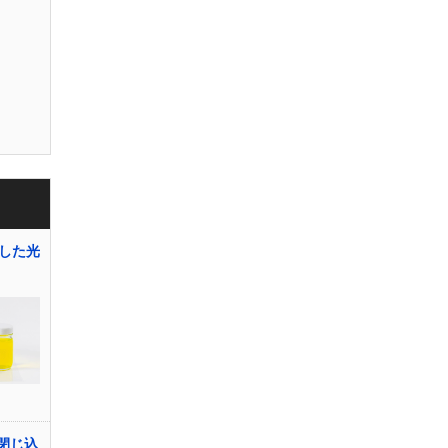
した光
閉じ込