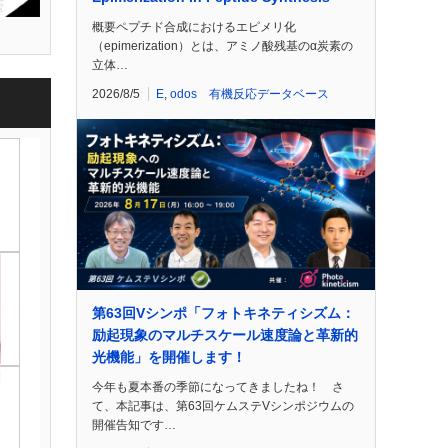
概要ペプチド合成におけるエピメリ化
（epimerization）とは、アミノ酸残基のα炭素の
立体…
2026/8/5
E
,
odos 有機反応データベース
第63回Vシンポ「フォトキネティシズム：
励起現象のマルチスケール速度論と革新的
光機能」を開催します！
今年も夏本番の季節になってきましたね！ さ
て、本記事は、第63回ケムステVシンポジウムの
開催告知です…