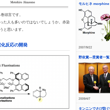
モルヒネ morphine
る巻頭言です。
った人も多いのではないでしょうか。赤染
うと思います。
素化反応の開発
2007/9/22
野依賞―受賞者一覧
2009/4/7
タンニンでさび防