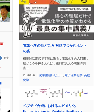
電気化学の勘どころ 対話でつかむホント
の姿
概要対話形式で本質に迫る，電気化学の入門書．
勘どころを押さえれば，複雑に見える現象の要
点…
2026/8/6
化学書籍レビュー
,
電子移動化学
,
高校
化学
物
ペプチド合成におけるエピメリ化
Epimerization in Peptide Synthesis