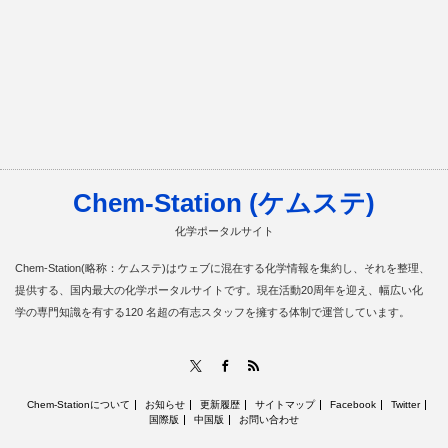
Chem-Station (ケムステ)
化学ポータルサイト
Chem-Station(略称：ケムステ)はウェブに混在する化学情報を集約し、それを整理、
提供する、国内最大の化学ポータルサイトです。現在活動20周年を迎え、幅広い化
学の専門知識を有する120 名超の有志スタッフを擁する体制で運営しています。
RSS
X
Facebook
Chem-Stationについて
お知らせ
更新履歴
サイトマップ
Facebook
Twitter
国際版
中国版
お問い合わせ