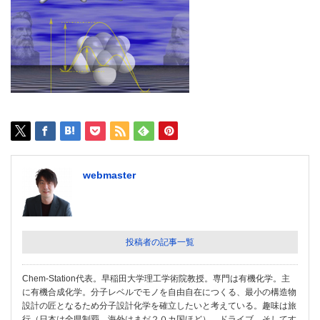
webmaster
投稿者の記事一覧
Chem-Station代表。早稲田大学理工学術院教授。専門は有機化学。主
に有機合成化学。分子レベルでモノを自由自在につくる、最小の構造物
設計の匠となるため分子設計化学を確立したいと考えている。趣味は旅
行（日本は全県制覇、海外はまだ２０カ国ほど）、ドライブ、そしてす