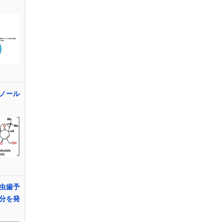
ノール
虫歯予
分を発