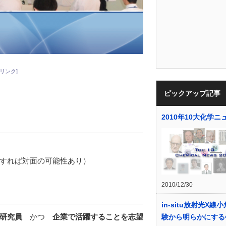
リンク]
ピックアップ記事
2010年10大化学ニ
すれば対面の可能性あり）
2010/12/30
in-situ放射光X線
研究員
かつ
企業で活躍することを志望
験から明らかにする