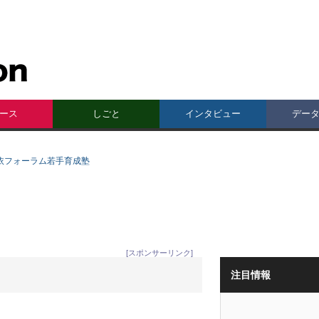
ース
しごと
インタビュー
デー
野依フォーラム若手育成塾
[スポンサーリンク]
注目情報