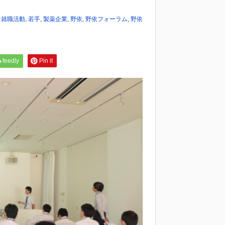
,
就職活動
,
若手
,
製薬企業
,
野依
,
野依フォーラム
,
野依
feedly
Pin it