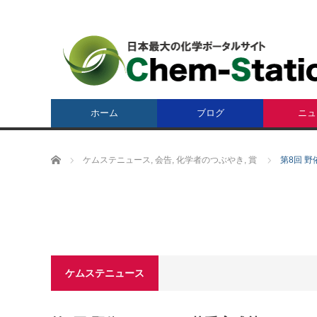
ホーム
ブログ
ニュ
ホーム
ケムステニュース
,
会告
,
化学者のつぶやき
,
賞
第8回 
ケムステニュース