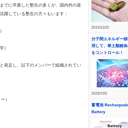
までに卒業した塾生の多くが、国内外の産
活躍している塾生の方々もいます：
2015/12/25
）
分子間エネルギー移
用して、希土類錯体
学）
をコントロール！
と発足し、以下のメンバーで組織されてい
2023/7/25
ター）
蓄電池 Rechargeab
Battery