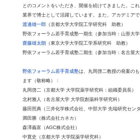
とのコメントをいただき、開催を続けてきました。これ
業界で博士として活躍しています。また、アカデミアで
渡邊雄一郎
（京都大学大学院工学研究科 助教）
野依フォーラム若手育成塾一期生（参加当時：山形大学
齋藤雄太朗
（東京大学大学院工学系研究科 助教）
野依フォーラム若手育成塾二期生（参加当時：名古屋大
野依フォーラム若手育成塾
は、丸岡啓二教授の発案のも
ます（敬称略）：
丸岡啓二（京都大学 大学院薬学研究科：組織委員長）
北村雅人（名古屋大学 大学院創薬科学研究科）
藤田照典（三井化学株式会社、中部大学 先端研究セン
満田勝（株式会社カネカ）
森澤義富（AGC株式会社）
中寛史（京都大学 大学院薬学研究科）