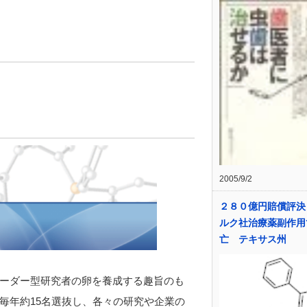
2005/9/2
２８０億円賠償評決
ルク社治療薬副作用
亡 テキサス州
ーダー型研究者の卵を養成する趣旨のも
毎年約15名選抜し、各々の研究や企業の