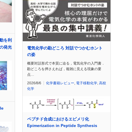
動を利
の発光
電気化学の勘どころ 対話でつかむホント
の姿
概要対話形式で本質に迫る，電気化学の入門書．
勘どころを押さえれば，複雑に見える現象の要
点…
2026/8/6
化学書籍レビュー
,
電子移動化学
,
高校
化学
le
ペプチド合成におけるエピメリ化
Epimerization in Peptide Synthesis