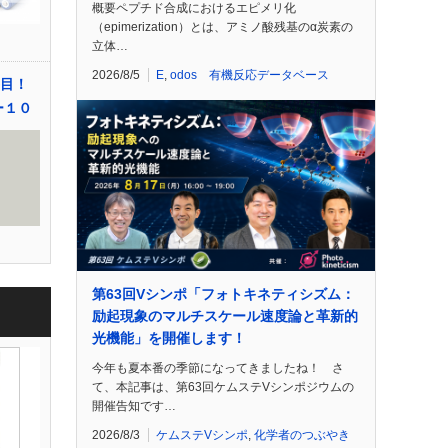
概要ペプチド合成におけるエピメリ化
（epimerization）とは、アミノ酸残基のα炭素の
立体…
2026/8/5
E
,
odos 有機反応データベース
巻目！
ー１０
第63回Vシンポ「フォトキネティシズム：
励起現象のマルチスケール速度論と革新的
光機能」を開催します！
今年も夏本番の季節になってきましたね！ さ
て、本記事は、第63回ケムステVシンポジウムの
開催告知です…
2026/8/3
ケムステVシンポ
,
化学者のつぶやき