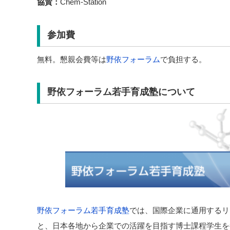
協賛：
Chem-Station
参加費
無料。懇親会費等は
野依フォーラム
で負担する。
野依フォーラム若手育成塾について
野依フォーラム若手育成塾
では、国際企業に通用するリ
と、日本各地から企業での活躍を目指す博士課程学生を