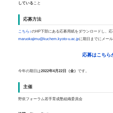
している
こと
応募方法
こちら↓
のHP下部にある応募用紙をダウンロードし、
maruokajimu@kuchem.kyoto-u.ac.jp
に期日までにメール
応募はこちら
今年の期日は
2022年4月22日（金）
です。
主催
野依フォーラム若手育成塾組織委員会