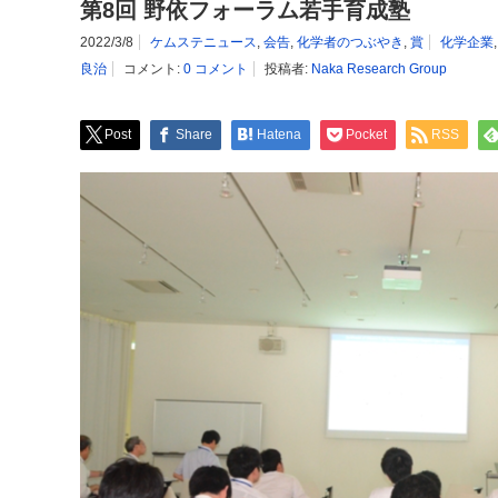
第8回 野依フォーラム若手育成塾
2022/3/8
ケムステニュース
,
会告
,
化学者のつぶやき
,
賞
化学企業
良治
コメント:
0 コメント
投稿者:
Naka Research Group
Post
Share
Hatena
Pocket
RSS