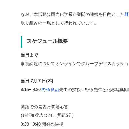
なお、本活動は国内化学系企業間の連携を目的とした
野
取り組みの一環として行われています。
スケジュール概要
当日まで
事前課題についてオンラインでグループディスカッショ
当日 7月 7 日(木)
9:15− 9:30
野依良治
先生の挨拶；野依先生と記念写真撮
英語での発表と質疑応答
(各研究発表15分、質疑5分)
9:30− 9:40 開会の挨拶