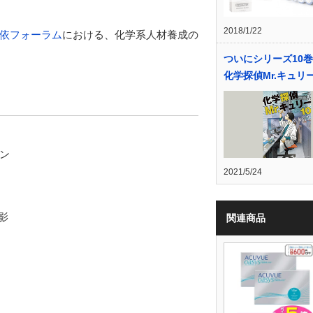
2018/1/22
依フォーラム
における、化学系人材養成の
ついにシリーズ10
化学探偵Mr.キュリ
ン
2021/5/24
影
関連商品