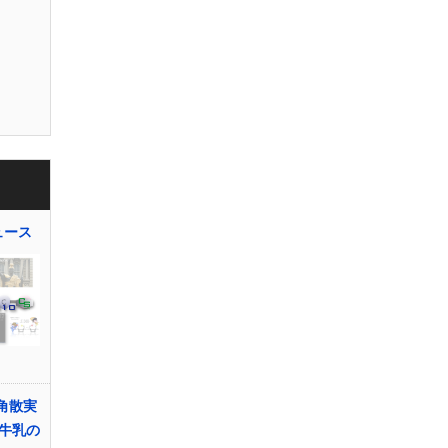
ュース
小角散実
牛乳の