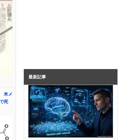
最新記事
 米メ
で死