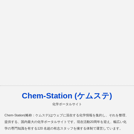
Chem-Station (ケムステ)
化学ポータルサイト
Chem-Station(略称：ケムステ)はウェブに混在する化学情報を集約し、それを整理、
提供する、国内最大の化学ポータルサイトです。現在活動20周年を迎え、幅広い化
学の専門知識を有する120 名超の有志スタッフを擁する体制で運営しています。