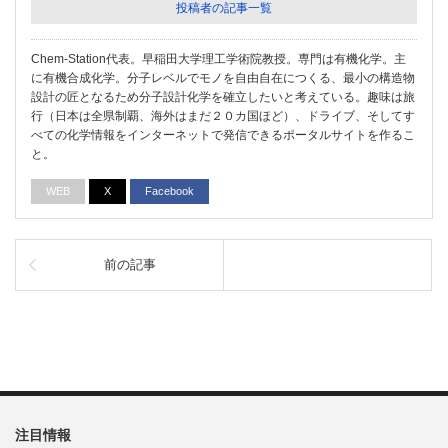
投稿者の記事一覧
Chem-Station代表。早稲田大学理工学術院教授。専門は有機化学。主
に有機合成化学。分子レベルでモノを自由自在につくる、最小の構造物
設計の匠となるため分子設計化学を確立したいと考えている。趣味は旅
行（日本は全県制覇、海外はまだ２０カ国ほど）、ドライブ、そしてす
べての化学情報をインターネットで発信できるポータルサイトを作るこ
と。
WEB
X
Facebook
前の記事
注目情報