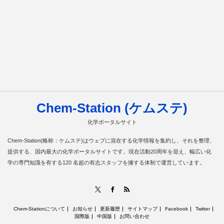
Chem-Station (ケムステ)
化学ポータルサイト
Chem-Station(略称：ケムステ)はウェブに混在する化学情報を集約し、それを整理、
提供する、国内最大の化学ポータルサイトです。現在活動20周年を迎え、幅広い化
学の専門知識を有する120 名超の有志スタッフを擁する体制で運営しています。
RSS
X
Facebook
Chem-Stationについて
お知らせ
更新履歴
サイトマップ
Facebook
Twitter
国際版
中国版
お問い合わせ