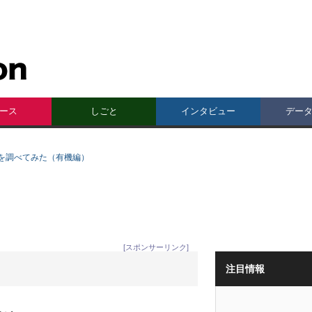
ース
しごと
インタビュー
デー
を調べてみた（有機編）
[スポンサーリンク]
注目情報