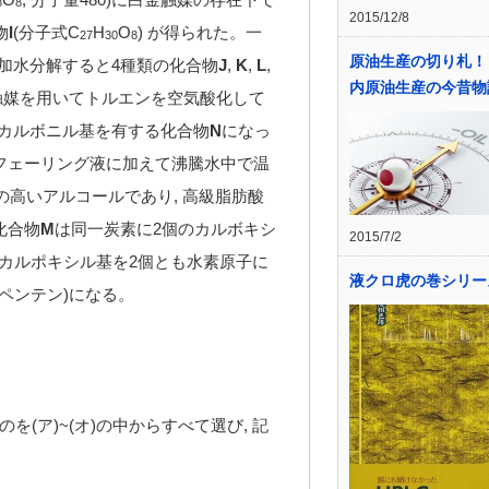
8
8
2015/12/8
物
I
(分子式C
H
O
) が得られた。一
27
30
8
原油生産の切り札！
加水分解すると4種類の化合物
J
,
K
,
L
,
内原油生産の今昔物
触媒を用いてトルエンを空気酸化して
カルボニル基を有する化合物
N
になっ
フェーリング液に加えて沸騰水中で温
の高いアルコールであり, 高級脂肪酸
化合物
M
は同一炭素に2個のカルボキシ
2015/7/2
カルポキシル基を2個とも水素原子に
液クロ虎の巻シリー
ペンテン)になる。
(ア)~(オ)の中からすべて選び, 記