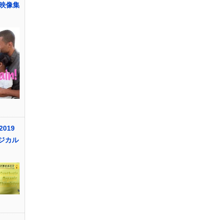
映像集
019
ジカル