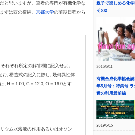
だと思いますが、筆者の専門が有機化学な
親子で楽しめる化学
その2
まずは西の横綱、
京都大学
の前期日程から
。解答はそれぞれ所定の解答欄に記入せよ。
2015/5/11
お, 構造式の記入に際し, 幾何異性体
有機合成化学協会誌2
0, C = 12.0, O = 16.0とす
年5月号：特集号 ラ
種の利用最前線
2019/5/15
酸カリウム水溶液の作用あるいはオソン