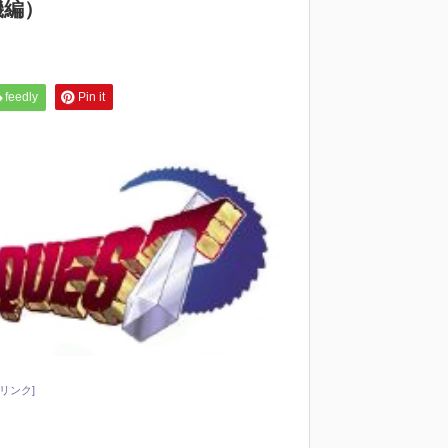
機編）
feedly
Pin it
リンク]