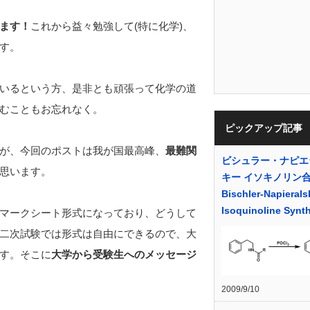
ます！
これから益々勉強して(特に化学)、
す。
いるという方、是非とも頑張って化学の道
むこともお忘れなく。
ピックアップ記事
が、今回のポストは我が国最高峰、
最難関
ビシュラー・ナピエ
思います。
キー イソキノリン
Bischler-Napierals
Isoquinoline Synt
マークシート形式になっており、どうして
二次試験では形式は自由にできるので、大
す。そこに
大学から受験生へのメッセージ
2009/9/10