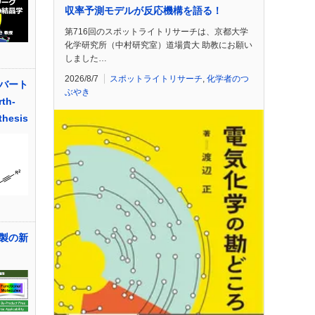
収率予測モデルが反応機構を語る！
第716回のスポットライトリサーチは、京都大学
化学研究所（中村研究室）道場貴大 助教にお願い
しました…
2026/8/7
スポットライトリサーチ
,
化学者のつ
バート
ぶやき
th-
thesis
製の新