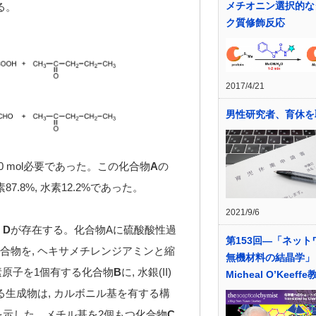
メチオニン選択的な
る。
ク質修飾反応
2017/4/21
男性研究者、育休を
0 mol必要であった。この化合物
A
の
.8%, 水素12.2%であった
。
2021/9/6
,
D
が存在する。化合物Aに硫酸酸性過
第153回―「ネット
合物を, ヘキサメチレンジアミンと縮
無機材料の結晶学」
炭素原子を1個有する化合物
B
に, 水銀(II)
Micheal O’Keeffe
る生成物は, カルボニル基を有する構
を示した。メチル基を2個もつ化合物
C