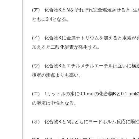
(ア) 化合物
K
と
N
をそれぞれ完全燃焼させると, 
ともに3:4となる。
(イ) 化合物
K
に金属ナトリウムを加えると水素が発
加えると二酸化炭素が発生する。
(ウ) 化合物
K
とエチルメチルエーテルは互いに構造
後者の沸点よりも高い。
(エ) 1リットルの水に0.1 molの化合物
K
と0.1 m
の溶液は中性となる。
(オ) 化合物
K
と
N
はともにヨードホルム反応に陽