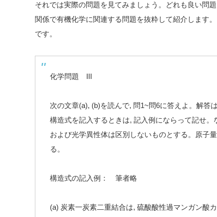
それでは実際の問題を見てみましょう。どれも良い問題
関係で有機化学に関連する問題を抜粋して紹介します。
です。
化学問題 III
次の文章(a), (b)を読んで, 問1~問6に答えよ
構造式を記入するときは, 記入例にならって記せ。な
および光学異性体は区別しないものとする。原子量は, H = 1.0
る。
構造式の記入例： 筆者略
(a) 炭素一炭素二重結合は, 硫酸酸性過マンガン