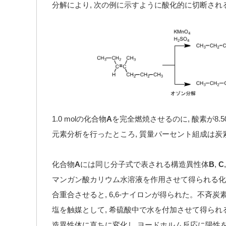
分解により, 次の例に示すように酸化的に切断され
1.0 molの化合物
A
を完全燃焼させるのに, 酸素が8.5
元素分析を行ったところ, 質量パーセント組成は炭素87
化合物
A
には同じ分子式で表される構造異性体
B
,
C
マンガン酸カリウム水溶液を作用させて得られる化
合重合させると, 6,6-ナイロンが得られた。不斉
塩を触媒として, 希硫酸中で水を付加させて得られ
造異性体に直ちに変化し,ヨードホルム反応に陽性