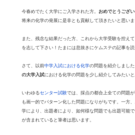
今春めでたく大学にご入学された方。
おめでとうござい
将来の化学の発展に是非とも貢献して頂きたいと思いま
また、残念な結果だった方、これから大学受験を控えて
を志して下さい！たまには息抜きにケムステの記事を読
さて、以前
中学入試における化学
の問題を紹介しました
の大学入試
における化学の問題を少し紹介してみたいと
いわゆる
センター試験
では、採点の都合上全ての問題が
も画一的でパターン化した問題になりがちです。一方、
学により、出題者により、如何様な問題でも出題可能で
が含まれていると筆者は思います。