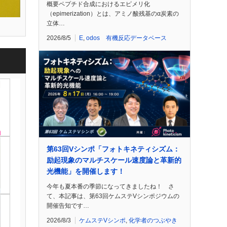
概要ペプチド合成におけるエピメリ化
（epimerization）とは、アミノ酸残基のα炭素の
立体…
2026/8/5
E
,
odos 有機反応データベース
第63回Vシンポ「フォトキネティシズム：
励起現象のマルチスケール速度論と革新的
光機能」を開催します！
今年も夏本番の季節になってきましたね！ さ
て、本記事は、第63回ケムステVシンポジウムの
開催告知です…
2026/8/3
ケムステVシンポ
,
化学者のつぶやき