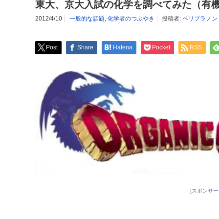
東大、京大入試の化学を調べてみた（有
2012/4/10
一般的な話題
,
化学者のつぶやき
投稿者:
ペリプラノン
Post
Share
Hatena
Pocket
RSS
[スポンサー