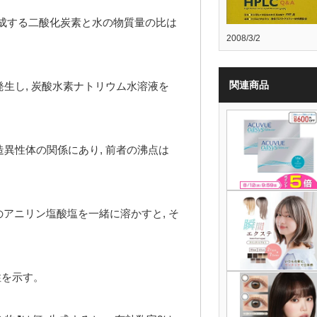
生成する二酸化炭素と水の物質量の比は
2008/3/2
関連商品
生し, 炭酸水素ナトリウム水溶液を
異性体の関係にあり, 前者の沸点は
olのアニリン塩酸塩を一緒に溶かすと, そ
性を示す。