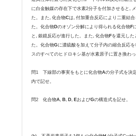
に白金触媒の存在下で水素2分子を付加させると, 
た。また, 化合物
C
は, 付加重合反応により二重結
た。化合物
D
のオゾン分解により得られる化合物
F
と, 銀鏡反応が進行した。また, 化合物
F
を還元した
た。化合物
G
に濃硫酸を加えて分子内の縮合反応を行
スのすべてのヒドロキシ基が水素原子に置き換わっ
問1 下線部の事実をもとに化合物
A
の分子式を決
内で記せ。
問2 化合物
A
,
B
,
D
,
E
および
G
の構造式を記せ。
(b) 不斉炭素原子を1個もつ化合物
H
(分子式C
H