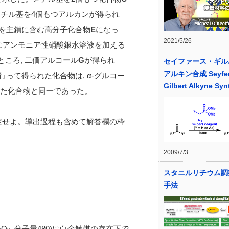
メチル基を4個もつアルカンが得られ
合を主鎖に含む高分子化合物
E
になっ
2021/5/26
にアンモニア性硝酸銀水溶液を加える
ところ, 二価アルコール
G
が得られ
セイファース・ギル
アルキン合成 Seyfer
って得られた化合物は, α-グルコー
Gilbert Alkyne Syn
た化合物と同一であった。
定せよ。導出過程も含めて解答欄の枠
2009/7/3
スタニルリチウム調
手法
O
, 分子量480)に白金触媒の存在下で