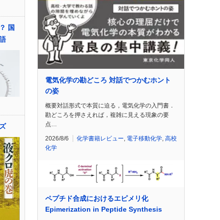
？ 国
語
電気化学の勘どころ 対話でつかむホント
の姿
概要対話形式で本質に迫る，電気化学の入門書．
勘どころを押さえれば，複雑に見える現象の要
点…
ズ
2026/8/6
化学書籍レビュー
,
電子移動化学
,
高校
化学
ペプチド合成におけるエピメリ化
Epimerization in Peptide Synthesis