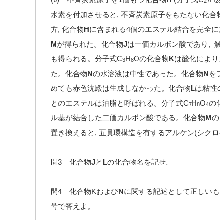
27
2
水素を付加させると, 不斉炭素原子をもたない化合
方, 化合物
H
に含まれる4個のエステル結合を完全に
M
が得られた。化合物
J
は一価カルボン酸であり, 
も得られる。分子式C
H
Oの化合物
K
は酸化により
3
8
た。化合物
N
の水溶液は中性であった。化合物
N
を
めても赤色沈殿は生成しなかった。化合物
L
は粘性
とのエステルは油脂と呼ばれる。分子式C
H
O
の
7
8
4
ル基が結合した二価カルポン酸である。化合物
M
の
置き換えると, 五員環構造を有するアルケン(シクロ
問3 化合物
J
と
L
の化合物名を記せ。
問4 化合物Kおよび
N
に関する記述として正しいものを
号で答えよ。