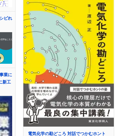
シビれ
事業に
に新工
電気化学の勘どころ 対話でつかむホント