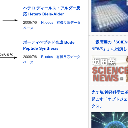
ヘテロ ディールス・アルダー反
応 Hetero Diels-Alder
Reaction
2009/7/6
H
,
odos 有機反応データ
ベース
「坂田薫の『SCIEN
ボーディペプチド合成 Bode
Peptide Synthesis
NEWS』」に出演
2009/7/6
B
,
odos 有機反応データ
ベース
光で脳/神経科学に
起こす「オプトジェ
クス」