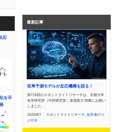
最新記事
反応
収率予測モデルが反応機構を語る！
第716回のスポットライトリサーチは、京都大学
化を示
化学研究所（中村研究室）道場貴大 助教にお願い
発
しました…
2026/8/7
スポットライトリサーチ
,
化学者のつ
ぶやき