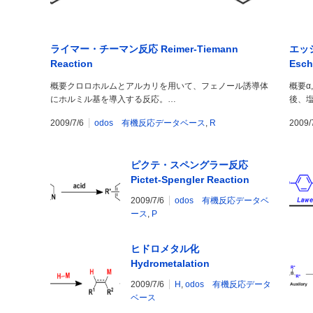
ライマー・チーマン反応 Reimer-Tiemann
エッ
Reaction
Esch
概要クロロホルムとアルカリを用いて、フェノール誘導体
概要α
にホルミル基を導入する反応。…
後、
2009/7/6
odos 有機反応データベース
,
R
2009/
ピクテ・スペングラー反応
Pictet-Spengler Reaction
2009/7/6
odos 有機反応データベ
ース
,
P
ヒドロメタル化
Hydrometalation
2009/7/6
H
,
odos 有機反応データ
ベース