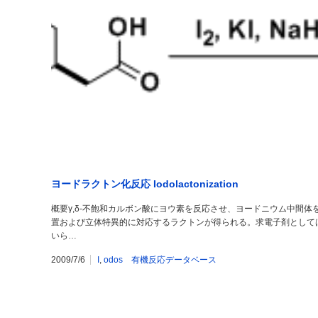
ヨードラクトン化反応 Iodolactonization
概要γ,δ-不飽和カルボン酸にヨウ素を反応させ、ヨードニウム中間
置および立体特異的に対応するラクトンが得られる。求電子剤として
いら…
2009/7/6
I
,
odos 有機反応データベース