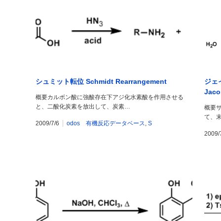
シュミット転位 Schmidt Rearrangement
ジェ
Jaco
概要カルボン酸に強酸存在下アジ化水素酸を作用させる
(Jac
と、二酸化炭素を放出して、炭素…
概要サ
て、
2009/7/6
odos 有機反応データベース
,
S
2009/