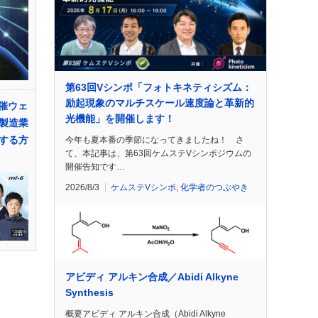
第63回Vシンポ「フォトキネティシズム：
励起現象のマルチスケール速度論と革新的
共催ウェ
光機能」を開催します！
製造業
する方
今年も夏本番の季節になってきましたね！ さ
て、本記事は、第63回ケムステVシンポジウムの
開催告知です…
2026/8/3
ケムステVシンポ
,
化学者のつぶやき
アビディ アルキン合成／Abidi Alkyne
Synthesis
概要アビディ アルキン合成（Abidi Alkyne