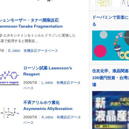
ドーパミンで音楽に
シェンモーザー・タナベ開裂反応
る
enmoser-Tanabe Fragmentation
,β-エポキシケトンをトシルヒドラゾンに変換した
塩基で処理すると開裂反…
7/6
E
,
odos 有機反応データベース
ローソン試薬 Lawesson’s
住友化学、液晶関連
Reagent
100億円投資・台湾
2009/7/6
L
,
odos 有機反応データ
場
ベース
不斉アリルホウ素化
Asymmetric Allylboration
2009/7/6
A
,
odos 有機反応データ
ベース