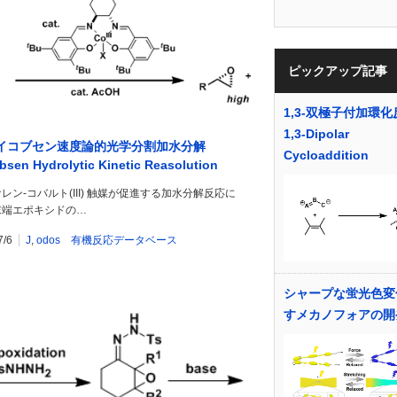
ピックアップ記事
1,3-双極子付加環化
1,3-Dipolar
イコブセン速度論的光学分割加水分解
Cycloaddition
bsen Hydrolytic Kinetic Reasolution
obsen HKR)
レン-コバルト(III) 触媒が促進する加水分解反応に
末端エポキシドの…
7/6
J
,
odos 有機反応データベース
シャープな蛍光色変
すメカノフォアの開