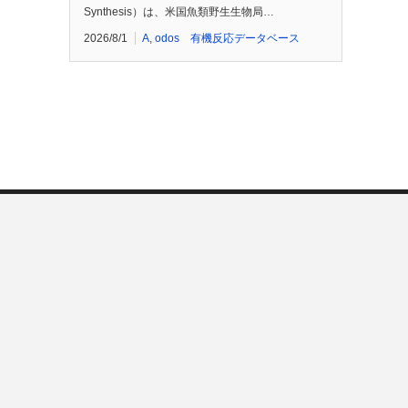
Synthesis）は、米国魚類野生生物局…
2026/8/1
A
,
odos 有機反応データベース