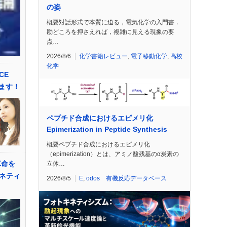
の姿
概要対話形式で本質に迫る，電気化学の入門書．
勘どころを押さえれば，複雑に見える現象の要
点…
2026/8/6
化学書籍レビュー
,
電子移動化学
,
高校
化学
CE
します！
ペプチド合成におけるエピメリ化
Epimerization in Peptide Synthesis
概要ペプチド合成におけるエピメリ化
（epimerization）とは、アミノ酸残基のα炭素の
革命を
立体…
ネティ
2026/8/5
E
,
odos 有機反応データベース