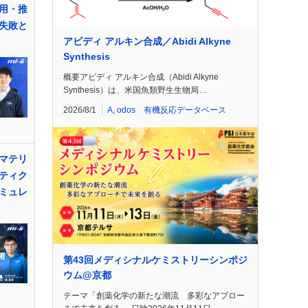
用・推
失敗と
アビディ アルキン合成／Abidi Alkyne
Synthesis
概要アビディ アルキン合成（Abidi Alkyne
Synthesis）は、米国魚類野生生物局…
2026/8/1
A
,
odos 有機反応データベース
マテリ
ティク
ミュレ
第43回メディシナルケミストリーシンポジ
ウム@京都
テーマ「創薬化学の新たな潮流 多彩なアプロー