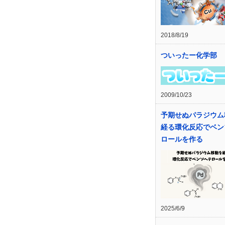
2018/8/19
ついったー化学部
2009/10/23
予期せぬパラジウム
経る環化反応でベン
ロールを作る
2025/6/9