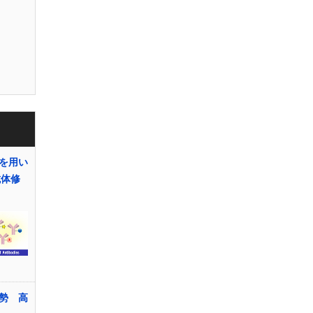
を用い
抗体修
勢 高