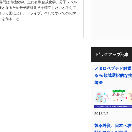
教授。専門は有機化学。主に有機合成化学。分子レベル
匠となるため分子設計化学を確立したいと考えて
２０カ国ほど）、ドライブ、そしてすべての化学
トを作ること。
ピックアップ記事
メタロペプチド触媒
るFc領域選択的な
飾法
2018/4/2
製薬外資、日本へ攻