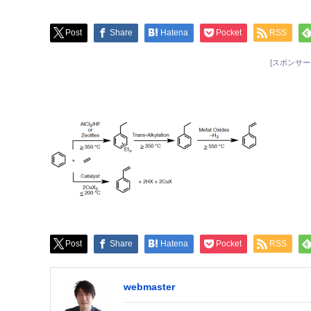
Post
Share
Hatena
Pocket
RSS
[スポンサー
Post
Share
Hatena
Pocket
RSS
webmaster