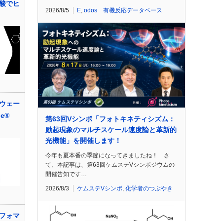
酸でヒ
2026/8/5
E
,
odos 有機反応データベース
ウェー
e®
第63回Vシンポ「フォトキネティシズム：
励起現象のマルチスケール速度論と革新的
光機能」を開催します！
今年も夏本番の季節になってきましたね！ さ
て、本記事は、第63回ケムステVシンポジウムの
開催告知です…
2026/8/3
ケムステVシンポ
,
化学者のつぶやき
フォマ