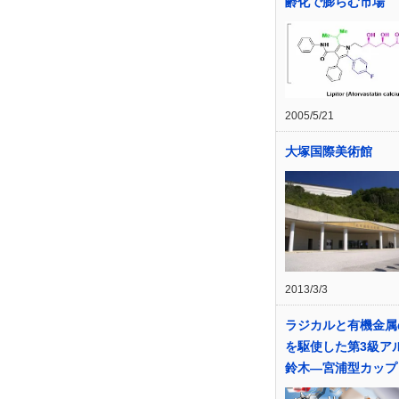
齢化で膨らむ市場
2005/5/21
大塚国際美術館
2013/3/3
ラジカルと有機金属
を駆使した第3級ア
鈴木―宮浦型カップ