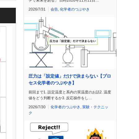
チで未来を創る」 日時2026年11月11日…
2026/7/31
会告
,
化学者のつぶやき
圧力は「設定値」だけで決まらない【プロ
セス化学者のつぶやき】
前回まで1. 設定温度と系内の実温度のお話2. 温度
値をどう判断するか3. 反応操作をし…
2026/7/30
化学者のつぶやき
,
実験・テクニッ
ク