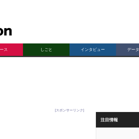
ース
しごと
インタビュー
デー
[スポンサーリンク]
注目情報