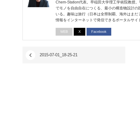
Chem-Station代表。早稲田大学理工学術院
でモノを自由自在につくる、最小の構造物設計の
いる。趣味は旅行（日本は全県制覇、海外はまだ
情報をインターネットで発信できるポータルサイ
WEB
X
Facebook
2015-07-01_18-25-21