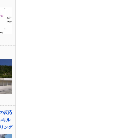
の反応
ルキル
リング