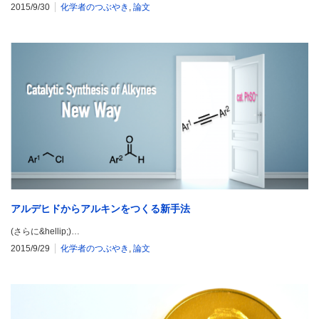
2015/9/30
化学者のつぶやき
,
論文
アルデヒドからアルキンをつくる新手法
(さらに&hellip;)…
2015/9/29
化学者のつぶやき
,
論文