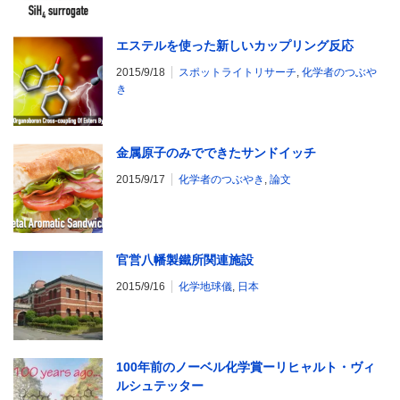
エステルを使った新しいカップリング反応
2015/9/18
スポットライトリサーチ
,
化学者のつぶや
き
金属原子のみでできたサンドイッチ
2015/9/17
化学者のつぶやき
,
論文
官営八幡製鐵所関連施設
2015/9/16
化学地球儀
,
日本
100年前のノーベル化学賞ーリヒャルト・ヴィ
ルシュテッター