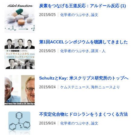
炭素をつなげる王道反応：アルドール反応 (1)
2015/9/25
化学者のつぶやき
,
論文
第1回ACCELシンポジウムを聴講してきました
2015/9/25
化学者のつぶやき
,
講演・人
SchultzとKay: 米スクリプス研究所のトップへ
2015/9/24
ケムステニュース
,
海外ニュースより
不安定化合物ヒドロシランをうまくつくる方法
2015/9/24
化学者のつぶやき
,
論文