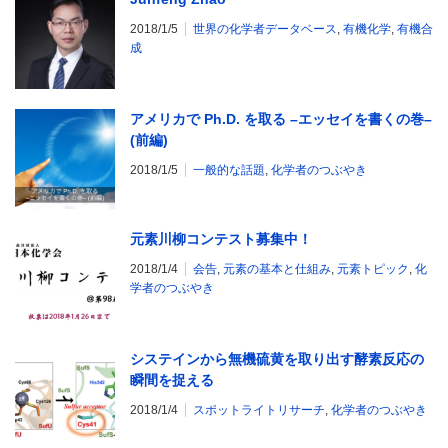
2018/1/5
世界の化学者データベース
,
有機化学
,
有機合
成
アメリカで Ph.D. を取る –エッセイを書くの巻–
(前編)
2018/1/5
一般的な話題
,
化学者のつぶやき
元素川柳コンテスト募集中！
2018/1/4
会告
,
元素の基本と仕組み
,
元素トピック
,
化
学者のつぶやき
システインから無機硫黄を取り出す酵素反応の
瞬間を捉える
2018/1/4
スポットライトリサーチ
,
化学者のつぶやき