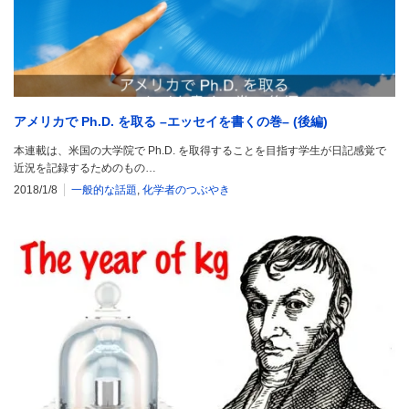
アメリカで Ph.D. を取る –エッセイを書くの巻– (後編)
本連載は、米国の大学院で Ph.D. を取得することを目指す学生が日記感覚で
近況を記録するためのもの…
2018/1/8
一般的な話題
,
化学者のつぶやき