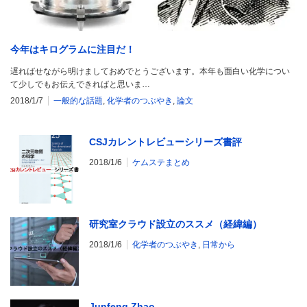
今年はキログラムに注目だ！
遅ればせながら明けましておめでとうございます。本年も面白い化学につい
て少しでもお伝えできればと思いま…
2018/1/7
一般的な話題
,
化学者のつぶやき
,
論文
CSJカレントレビューシリーズ書評
2018/1/6
ケムステまとめ
研究室クラウド設立のススメ（経緯編）
2018/1/6
化学者のつぶやき
,
日常から
Junfeng Zhao