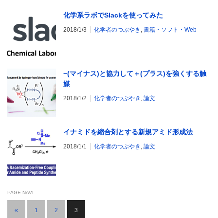
化学系ラボでSlackを使ってみた
2018/1/3
化学者のつぶやき
,
書籍・ソフト・Web
−(マイナス)と協力して＋(プラス)を強くする触
媒
2018/1/2
化学者のつぶやき
,
論文
イナミドを縮合剤とする新規アミド形成法
2018/1/1
化学者のつぶやき
,
論文
PAGE NAVI
«
1
2
3