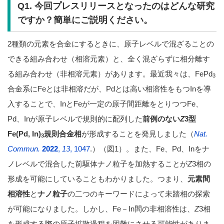
Q1. 今回プレスリリースとなったのはどんな研究
ですか？簡単にご説明ください。
2種類の元素を合金にするときに、原子レベルで混ざることの
できる組み合わせ（相溶元素）と、全く混ざらずに相分離す
る組み合わせ（非相溶元素）があります。最近我々は、FePd
3
合金系にFeとは非相溶だが、Pdとは高い相溶性をもつInを導
入することで、InとFeが一定の原子間距離をとりつつFe、
Pd、Inが原子レベルで規則的に配列した
前例のない
Z
3型
Fe(Pd, In)
規則合金相
が形成することを発見しました（
Nat.
3
Commun.
2022
,
13
, 1047
.）（図1）。また、Fe、Pd、Inをナ
ノレベルで混合した前駆体ナノ粒子を加熱することが
Z
3相の
形成を可能にしていることもわかりました。つまり、
元素間
相溶性
と
ナノ粒子
の二つのキーワードによって未踏相の探索
が可能になりました。しかし、Fe－In間の非相溶性は、
Z
3相
を形成する際の原子拡散過程を困難にさせる可能性がありま