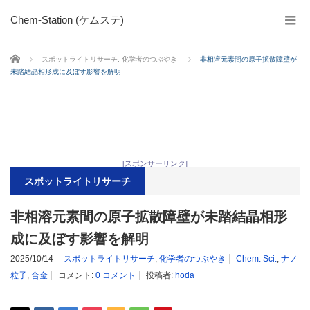
Chem-Station (ケムステ)
ホーム
スポットライトリサーチ
,
化学者のつぶやき
非相溶元素間の原子拡散障壁が
未踏結晶相形成に及ぼす影響を解明
[スポンサーリンク]
スポットライトリサーチ
非相溶元素間の原子拡散障壁が未踏結晶相形
成に及ぼす影響を解明
2025/10/14
スポットライトリサーチ
,
化学者のつぶやき
Chem. Sci.
,
ナノ
粒子
,
合金
コメント:
0 コメント
投稿者:
hoda