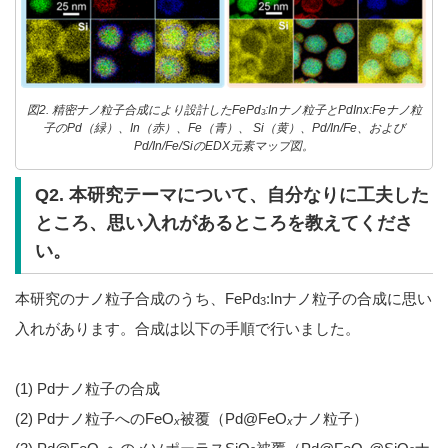
図2. 精密ナノ粒子合成により設計したFePd
:Inナノ粒子とPdInx:Feナノ粒
3
子のPd（緑）、In（赤）、Fe（青）、 Si（黄）、Pd/In/Fe、および
Pd/In/Fe/SiのEDX元素マップ図。
Q2. 本研究テーマについて、自分なりに工夫した
ところ、思い入れがあるところを教えてくださ
い。
本研究のナノ粒子合成のうち、FePd
:Inナノ粒子の合成に思い
3
入れがあります。合成は以下の手順で行いました。
(1) Pdナノ粒子の合成
(2) Pdナノ粒子へのFeO
被覆（Pd@FeO
ナノ粒子）
x
x