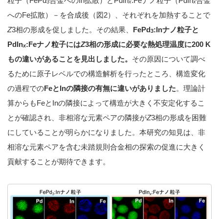
粒子（FePd
合金へのIn拡散）とPdIn
:Feナノ粒子（PdIn
合金
3
x
x
へのFe拡散）－を合成後（図2）、それぞれを加熱することで
Z
3相の形成を促しました。その結果、
FePd
:Inナノ粒子と
3
PdIn
:Feナノ粒子には
Z
3相の形成に必要な熱処理温度に200 K
x
もの違いがあることを見出しました。
その原因について調べ
るために原子レベルでの構造解析を行ったところ、構造変化
の過程での
FeとInの隣接の有無に違いがありました
。理論計
算からもFeとInの隣接によって構造が大きく不安定化するこ
とが確認され、非相溶な元素ペアの隣接が
Z
3相の形成を困難
にしていることが明らかになりました。本研究の知見は、非
相溶な元素ペアを含む未踏規則合金相の探索の促進に大きく
貢献することが期待できます。