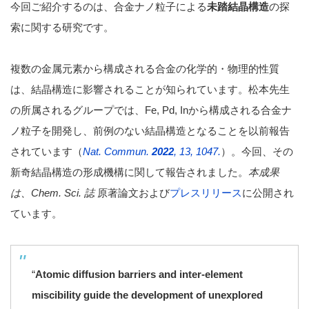
今回ご紹介するのは、合金ナノ粒子による
未踏結晶構造
の探
索に関する研究です。
複数の金属元素から構成される合金の化学的・物理的性質
は、結晶構造に影響されることが知られています。松本先生
の所属されるグループでは、Fe, Pd, Inから構成される合金ナ
ノ粒子を開発し、前例のない結晶構造となることを以前報告
されています（
Nat. Commun.
2022
, 13, 1047.
）。今回、その
新奇結晶構造の形成機構に関して報告されました。
本成果
は、Chem. Sci. 誌
原著論文および
プレスリリース
に公開され
ています。
“
Atomic diffusion barriers and inter-element
miscibility guide the development of unexplored