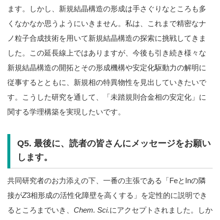
ます。しかし、新規結晶構造の形成は手さぐりなところも多
くなかなか思うようにいきません。私は、これまで精密なナ
ノ粒子合成技術を用いて新規結晶構造の探索に挑戦してきま
した。この延長線上ではありますが、今後も引き続き様々な
新規結晶構造の開拓とその形成機構や安定化駆動力の解明に
従事するとともに、新規相の特異物性を見出していきたいで
す。こうした研究を通して、「未踏規則合金相の安定化」に
関する学理構築を実現したいです。
Q5. 最後に、読者の皆さんにメッセージをお願い
します。
共同研究者のお力添えの下、一番の主張である「FeとInの隣
接が
Z
3相形成の活性化障壁を高くする」を定性的に説明でき
るところまでいき、
Chem. Sci.
にアクセプトされました。しか