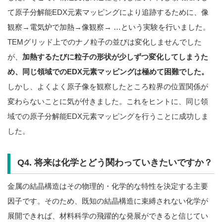
て原子分解能EDX元素マッピングにより追跡するために、像
観察→電気炉で加熱→像観察→ …という実験を行いました。
TEMグリッド上でのナノ粒子の並びは変化しませんでした
が、
加熱するたびに粒子の形状が少しずつ変化してしまうた
め、同じ領域でのEDX元素マッピングは極めて困難でした。
しかし、よくよく原子像を観察したところ粒界の位置関係が
変わらないことに気が付きました。これをヒントに、同じ領
域での原子分解能EDX元素マッピングを行うことに成功しま
した。
Q4. 将来は化学とどう関わっていきたいですか？
金属の結晶構造はその物理的・化学的な特性を決定する主要
因子です。そのため、既知の結晶構造に束縛されない化学が
展開できれば、材料科学の飛躍的な発展ができると信じてい