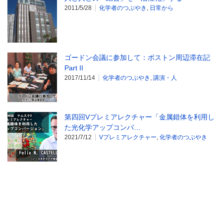
2011/5/28
化学者のつぶやき
,
日常から
ゴードン会議に参加して：ボストン周辺滞在記
Part II
2017/11/14
化学者のつぶやき
,
講演・人
第四回Vプレミアレクチャー「金属錯体を利用し
た光化学アップコンバ…
2021/7/12
Vプレミアレクチャー
,
化学者のつぶやき