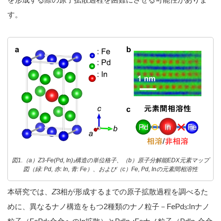
す。
図1.（a）Z3-Fe(Pd, In)
構造の単位格子、（b）原子分解能EDX元素マップ
3
図（緑: Pd, 赤: In, 青: Fe）、および（c）Fe, Pd, Inの元素間相溶性
本研究では、
Z
3相が形成するまでの原子拡散過程を調べるた
めに、異なるナノ構造をもつ2種類のナノ粒子－FePd
:Inナノ
3