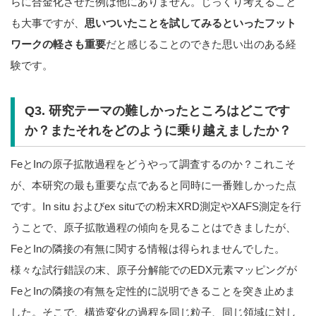
らに合金化させた例は他にありません。じっくり考えること
も大事ですが、
思いついたことを試してみるといったフット
ワークの軽さも重要
だと感じることのできた思い出のある経
験です。
Q3. 研究テーマの難しかったところはどこです
か？またそれをどのように乗り越えましたか？
FeとInの原子拡散過程をどうやって調査するのか？これこそ
が、本研究の最も重要な点であると同時に一番難しかった点
です。In situ およびex situでの粉末XRD測定やXAFS測定を行
うことで、原子拡散過程の傾向を見ることはできましたが、
FeとInの隣接の有無に関する情報は得られませんでした。
様々な試行錯誤の末、原子分解能でのEDX元素マッピングが
FeとInの隣接の有無を定性的に説明できることを突き止めま
した。そこで、構造変化の過程を同じ粒子、同じ領域に対し