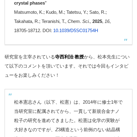
crystal phases
”
Matsumoto, K.; Kudo, M.; Tatetsu, Y.; Sato, R.;
Takahata, R.; Teranishi, T.,
Chem. Sci.,
2025
,
16
,
18705-18712. DOI:
10.1039/D5SC01754H
研究室を主宰されている
寺西利治 教授
から、松本先生につい
て以下のコメントを頂いています。それでは今回もインタビ
ューをお楽しみください！
松本憲志さん（以下、松憲）は、2014年に修士1年で
当研究室に配属されてから、一貫して新規合金ナノ
粒子の研究を進めてきました。松憲は化学の実験が
大好きなのですが、
Z
3構造という前例のない結晶構