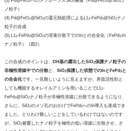
(3) Pd@FeO
へのメソポーラスSiO
被覆（Pd@FeO
@SiO
ナ
x
2
x
2
ノ粒子）
(4) Pd@FeO
@SiO
の還元熱処理による
L
1
-FePd
@SiO
ナノ
x
2
2
3
2
粒子の合成
(5)
L
1
-FePd
@SiO
の溶液分散下でのInとの合金化（FePd
:In
2
3
2
3
ナノ粒子）（図2）
この合成のポイントは、
OH基の露出したSiO
保護ナノ粒子の
2
非極性溶媒中での分散
と、
SiO
保護した状態でのInとFePd
と
2
3
の合金化
です。一見難しいように見えますが、界面活性剤と
しても機能するオレイルアミンを用いることで
L
1
-
2
FePd
@SiO
ナノ粒子が非極性溶媒に分散できるようになり、
3
2
さらに、SiO
のメソ孔のおかげでFePd
へのIn導入も達成でき
2
3
ました。とりわけ難しいことをしているわけではないのです
が、SiO
被覆したナノ粒子を極性の低い溶媒に分散させ、さ
2