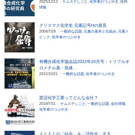
2025/12/12
ケムステしごと
,
化学者のつぶやき
,
採用
情報
クリスマス化学史 元素記号Hの発見
2008/7/29
一般的な話題
,
元素の基本と仕組み
,
元素ト
ピック
,
化学者のつぶやき
有機合成化学協会誌2022年10月号：トリフルオ
ロメチル基・気体…
2022/10/21
一般的な話題
,
化学者のつぶやき
渡辺化学工業ってどんな会社？
2018/7/31
ケムステしごと
,
一般的な話題
,
会社情報
,
化学者のつぶやき
人と人との「結合」を「活性化」する