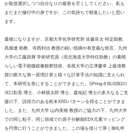
か取捨選択しつつ自分なりの最善を尽くしてください。私も
まだまだ修行中の身ですが、この気持ちで精進したいと思い
ます。
最後になりますが、京都大学化学研究所 佐藤良太 特定助教、
髙畑遼 助教、寺西利治 教授の鋭い指摘や有意義な助言、九州
大学の工藤昌輝 学術研究員（現北海道大学特任助教）の素晴
らしい電子顕微鏡像観察技術、名桜大学の立津慶幸 上級准教
授の膨大な第一原理計算と様々な計算手法の知識に支えられ
て、本研究を形にすることができました。SPring-8 BL02B2の
河口彰吾 博士、小林慎太郎 博士、森祐紀 博士の多大なるご支
援の下、説得力のある粉末XRDパターンを得ることができま
した。また、九州大学 山内美穂 教授のご協力の下、九州大学
での同じ粒子、同じ領域での原子分解能EDX元素マッピング
を円滑に行うことができました。この場を借りて厚く御礼申