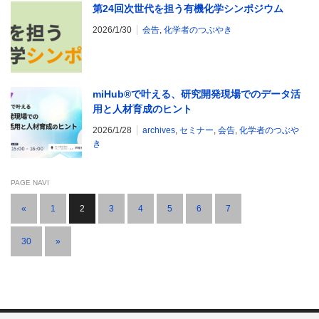
第24回次世代を担う有機化学シンポジウム
2026/1/30
会告
,
化学者のつぶやき
miHub®で叶える、研究開発現場でのデータ活
用と人材育成のヒント
2026/1/28
archives
,
セミナー
,
会告
,
化学者のつぶや
き
PAGE NAVI
«
1
2
3
4
5
6
7
…
30
»