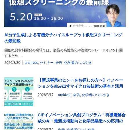
AI分子生成による有機分子ハイスループット仮想スクリーニング
の最前線
開催概要材料開発の現場では、製品の高性能化や複雑なトレードオフを打開
するため…
2026/3/30
archives
,
セミナー
,
会告
,
化学者のつぶやき
【新規事業のヒントをお探しの方へ】イノベー
ションを生み出すマイクロ波技術の基本と活用
事例
2026/3/17
archives
,
会告
,
化学者のつぶやき
CIPイノベーション共創プログラム「有機電解合
成の今：最新技術動向と化学品製造への応用の
可能性」
2026/3/12
会告
,
化学者のつぶやき