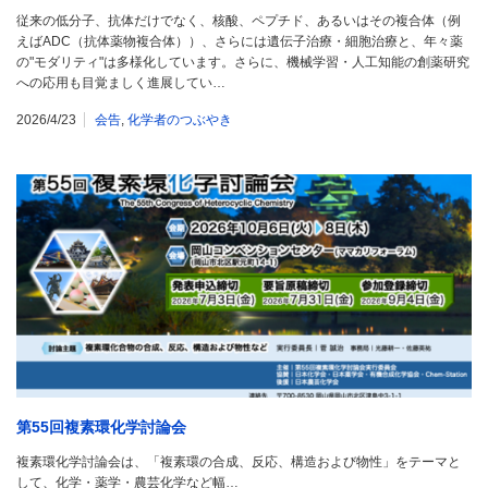
従来の低分子、抗体だけでなく、核酸、ペプチド、あるいはその複合体（例
えばADC（抗体薬物複合体））、さらには遺伝子治療・細胞治療と、年々薬
の"モダリティ"は多様化しています。さらに、機械学習・人工知能の創薬研究
への応用も目覚ましく進展してい…
2026/4/23
会告
,
化学者のつぶやき
第55回複素環化学討論会
複素環化学討論会は、「複素環の合成、反応、構造および物性」をテーマと
して、化学・薬学・農芸化学など幅…