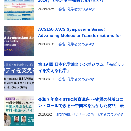
2026）でポスター発表しませんか！
2026/2/25
会告
,
化学者のつぶやき
ACS150 JACS Symposium Series:
Advancing Molecular Transformations for
Chemical Innovation開催のお知らせ
2026/2/18
会告
,
化学者のつぶやき
第 19 回 日本化学連合シンポジウム 「モビリテ
ィを支える化学」
2026/2/11
会告
,
化学者のつぶやき
令和７年度KISTEC教育講座 〜物質の付着はコ
ントロールできる〜中間水を活かした材料・表
面・デバイス設計
2026/2/2
archives
,
セミナー
,
会告
,
化学者のつぶやき