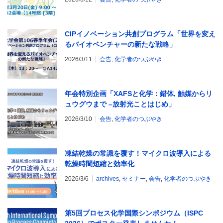
CIPイノベーション共創プログラム「世界を変え
るバイオベンチャーの新たな戦略」
2026/3/11
会告
,
化学者のつぶやき
年会特別企画「XAFSと化学：錯体, 触媒からリ
ュウグウまで –放射光ことはじめ」
2026/3/10
会告
,
化学者のつぶやき
凍結乾燥の常識を覆す！マイクロ波導入による
乾燥時間短縮と効率化
2026/3/6
archives
,
セミナー
,
会告
,
化学者のつぶやき
第5回プロセス化学国際シンポジウム（ISPC