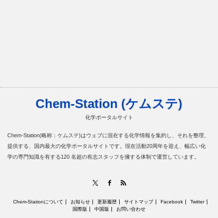
Chem-Station (ケムステ)
化学ポータルサイト
Chem-Station(略称：ケムステ)はウェブに混在する化学情報を集約し、それを整理、
提供する、国内最大の化学ポータルサイトです。現在活動20周年を迎え、幅広い化
学の専門知識を有する120 名超の有志スタッフを擁する体制で運営しています。
RSS
X
Facebook
Chem-Stationについて
お知らせ
更新履歴
サイトマップ
Facebook
Twitter
国際版
中国版
お問い合わせ