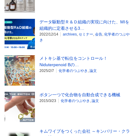
データ駆動型Ｒ＆Ｄ組織の実現に向けた、MIを
組織的に定着させる3…
2022/12/14
archives
,
セミナー
,
会告
,
化学者のつぶや
き
メトキシ基で転位をコントロール！
Niduterpenoid Bの…
2025/2/7
化学者のつぶやき
,
論文
ボタン一つで化合物を自動合成できる機械
2015/3/23
化学者のつぶやき
,
論文
キムワイプをつくった会社 ～キンバリー・クラ