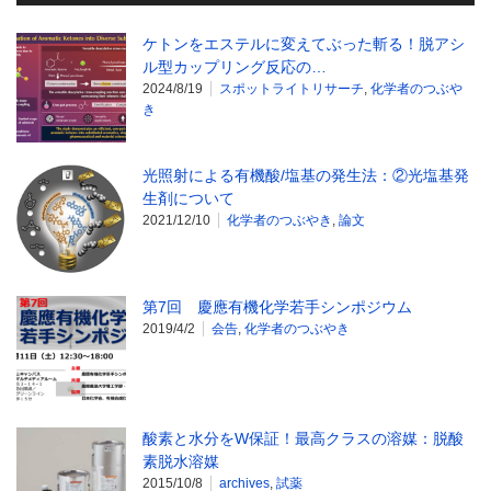
ケトンをエステルに変えてぶった斬る！脱アシ
ル型カップリング反応の…
2024/8/19
スポットライトリサーチ
,
化学者のつぶや
き
光照射による有機酸/塩基の発生法：②光塩基発
生剤について
2021/12/10
化学者のつぶやき
,
論文
第7回 慶應有機化学若手シンポジウム
2019/4/2
会告
,
化学者のつぶやき
酸素と水分をW保証！最高クラスの溶媒：脱酸
素脱水溶媒
2015/10/8
archives
,
試薬