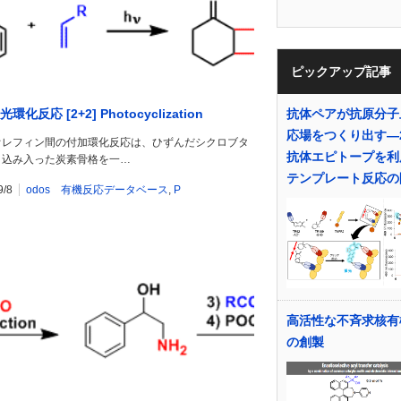
ピックアップ記事
]光環化反応 [2+2] Photocyclization
抗体ペアが抗原分子
応場をつくり出す―
オレフィン間の付加環化反応は、ひずんだシクロブタ
抗体エピトープを利
と込み入った炭素骨格を一…
テンプレート反応の
9/8
odos 有機反応データベース
,
P
高活性な不斉求核有
の創製