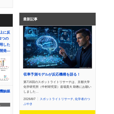
最新記事
上に反
2つの
用した
開発―
収率予測モデルが反応機構を語る！
第716回のスポットライトリサーチは、京都大学
化学研究所（中村研究室）道場貴大 助教にお願い
機触媒
しました…
2026/8/7
スポットライトリサーチ
,
化学者のつ
ぶやき