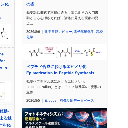
の姿
トン化
概要対話形式で本質に迫る，電気化学の入門書．
n
勘どころを押さえれば，複雑に見える現象の要
点…
2026/8/6
化学書籍レビュー
,
電子移動化学
,
高校
化学
me
for
ペプチド合成におけるエピメリ化
s in
Epimerization in Peptide Synthesis
概要ペプチド合成におけるエピメリ化
（epimerization）とは、アミノ酸残基のα炭素の
立体…
2026/8/5
E
,
odos 有機反応データベース
移動-
よる触
リール化