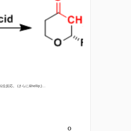
 (さらに&hellip;)…