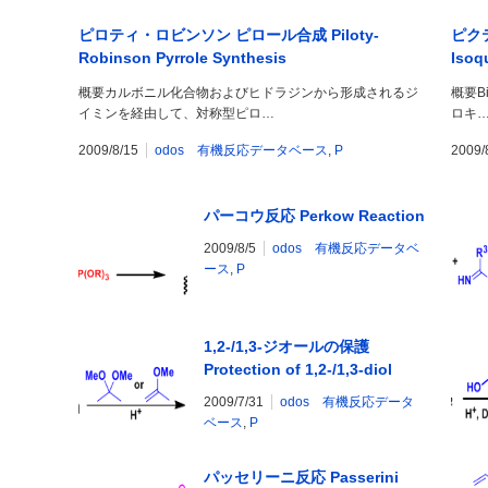
ピロティ・ロビンソン ピロール合成 Piloty-
ピクテ
Robinson Pyrrole Synthesis
Isoq
概要カルボニル化合物およびヒドラジンから形成されるジ
概要Bi
イミンを経由して、対称型ピロ…
ロキ
2009/8/15
odos 有機反応データベース
,
P
2009/
パーコウ反応 Perkow Reaction
2009/8/5
odos 有機反応データベ
ース
,
P
1,2-/1,3-ジオールの保護
Protection of 1,2-/1,3-diol
2009/7/31
odos 有機反応データ
ベース
,
P
パッセリーニ反応 Passerini