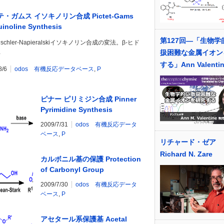
・ガムス イソキノリン合成 Pictet-Gams
uinoline Synthesis
第127回―「生物学
schler-Napieralskiイソキノリン合成の変法。β-ヒド
…
扱困難な金属イオン
する」Ann Valent
8/6
odos 有機反応データベース
,
P
ピナー ピリミジン合成 Pinner
Pyrimidine Synthesis
2009/7/31
odos 有機反応データ
ベース
,
P
リチャード・ゼア
Richard N. Zare
カルボニル基の保護 Protection
of Carbonyl Group
2009/7/30
odos 有機反応データ
ベース
,
P
アセタール系保護基 Acetal