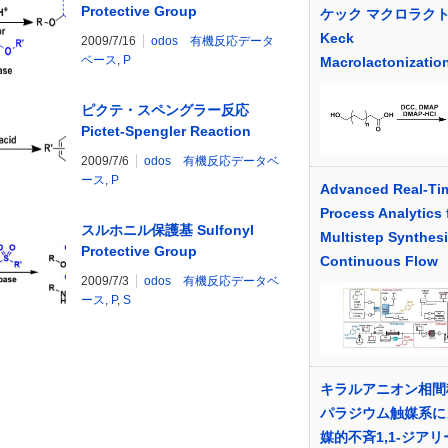
Protective Group
ケック マクロラク
Keck
2009/7/16
odos 有機反応データ
ベース
,
P
Macrolactonizatio
ピクテ・スペングラー反応
Pictet-Spengler Reaction
2009/7/6
odos 有機反応データベ
ース
,
P
Advanced Real‐Ti
Process Analytics 
スルホニル保護基 Sulfonyl
Multistep Synthesi
Protective Group
Continuous Flow
2009/7/3
odos 有機反応データベ
ース
,
P
,
S
キラルアニオン相間
パラジウム触媒系に
媒的不斉1,1-ジア