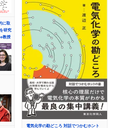
的に取
を研究
ine教授
電気化学の勘どころ 対話でつかむホント