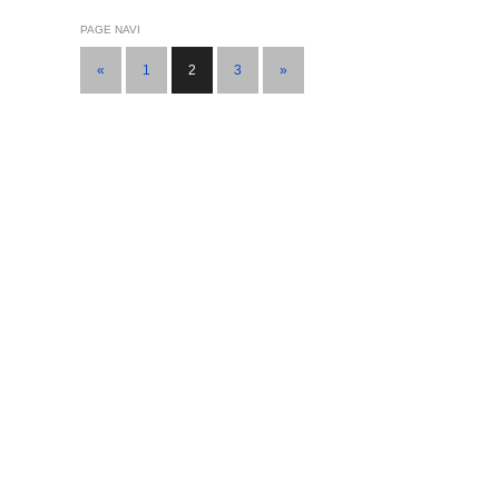
PAGE NAVI
«
1
2
3
»