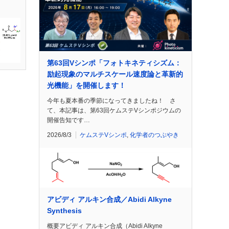
第63回Vシンポ「フォトキネティシズム：
励起現象のマルチスケール速度論と革新的
光機能」を開催します！
今年も夏本番の季節になってきましたね！ さ
て、本記事は、第63回ケムステVシンポジウムの
開催告知です…
2026/8/3
ケムステVシンポ
,
化学者のつぶやき
アビディ アルキン合成／Abidi Alkyne
Synthesis
概要アビディ アルキン合成（Abidi Alkyne