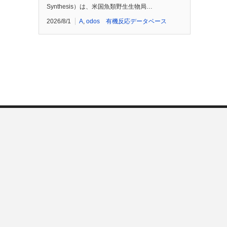
Synthesis）は、米国魚類野生生物局…
2026/8/1
A
,
odos 有機反応データベース