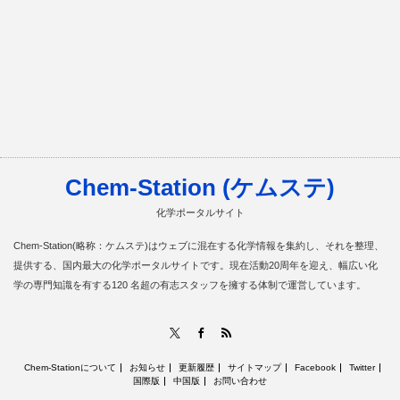
Chem-Station (ケムステ)
化学ポータルサイト
Chem-Station(略称：ケムステ)はウェブに混在する化学情報を集約し、それを整理、
提供する、国内最大の化学ポータルサイトです。現在活動20周年を迎え、幅広い化
学の専門知識を有する120 名超の有志スタッフを擁する体制で運営しています。
RSS
X
Facebook
Chem-Stationについて
お知らせ
更新履歴
サイトマップ
Facebook
Twitter
国際版
中国版
お問い合わせ