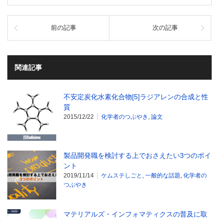
前の記事
次の記事
関連記事
不安定炭化水素化合物[5]ラジアレンの合成と性
質
2015/12/22
化学者のつぶやき
,
論文
製品開発職を検討する上でおさえたい3つのポイ
ント
2019/11/14
ケムステしごと
,
一般的な話題
,
化学者の
つぶやき
マテリアルズ・インフォマティクスの普及に取