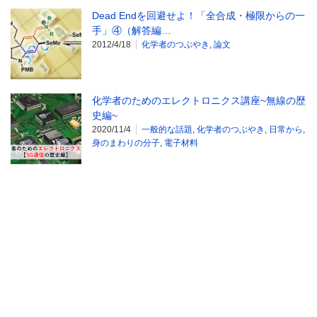
Dead Endを回避せよ！「全合成・極限からの一
手」④（解答編…
2012/4/18
化学者のつぶやき
,
論文
化学者のためのエレクトロニクス講座~無線の歴
史編~
2020/11/4
一般的な話題
,
化学者のつぶやき
,
日常から
,
身のまわりの分子
,
電子材料