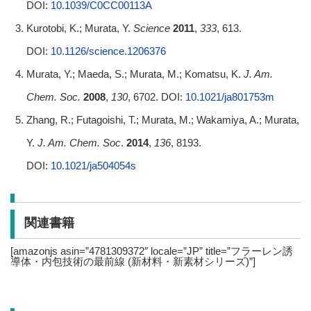
DOI:
10.1039/C0CC00113A
Kurotobi, K.; Murata, Y.
Science
2011
,
333
, 613.
DOI:
10.1126/science.1206376
Murata, Y.; Maeda, S.
;
Murata, M.;
Komatsu, K.
J. Am.
Chem. Soc.
2008
,
130
, 6702. DOI:
10.1021/ja801753m
Zhang, R.; Futagoishi, T.; Murata, M.; Wakamiya, A.; Murata,
Y.
J. Am. Chem. Soc
.
2014
,
136
, 8193.
DOI:
10.1021/ja504054s
関連書籍
[amazonjs asin=”4781309372″ locale=”JP” title=”フラーレン誘
導体・内包技術の最前線 (新材料・新素材シリーズ)”]