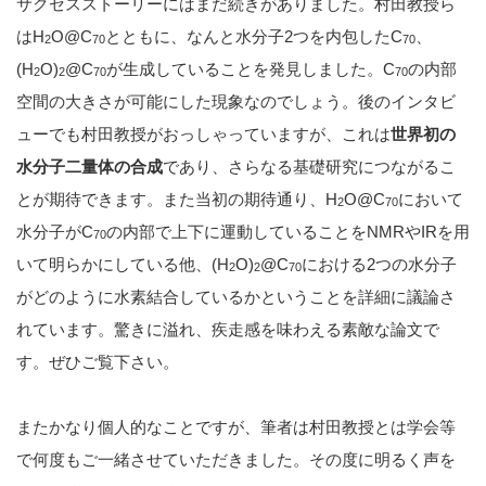
サクセスストーリーにはまだ続きがありました。村田教授ら
はH
O@C
とともに、なんと水分子2つを内包したC
、
2
70
70
(H
O)
@C
が生成していることを発見しました。C
の内部
2
2
70
70
空間の大きさが可能にした現象なのでしょう。後のインタビ
ューでも村田教授がおっしゃっていますが、これは
世界初の
水分子二量体の合成
であり、さらなる基礎研究につながるこ
とが期待できます。また当初の期待通り、H
O@C
において
2
70
水分子がC
の内部で上下に運動していることをNMRやIRを用
70
いて明らかにしている他、(H
O)
@C
における2つの水分子
2
2
70
がどのように水素結合しているかということを詳細に議論さ
れています。驚きに溢れ、疾走感を味わえる素敵な論文で
す。ぜひご覧下さい。
またかなり個人的なことですが、筆者は村田教授とは学会等
で何度もご一緒させていただきました。その度に明るく声を