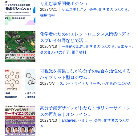
り組む事業開発ポジショ…
2023/6/21
ケムステしごと
,
会告
,
化学者のつぶやき
,
採用情報
化学者のためのエレクトロニクス入門⑤ ~ディ
スプレイ分野などで活…
2020/7/18
一般的な話題
,
化学者のつぶやき
,
日常から
,
身のまわりの分子
,
電子材料
可視光を捕集しながら分子の結合を活性化する
ハイブリッド型ロジウム…
2023/6/7
スポットライトリサーチ
,
化学者のつぶやき
高分子鎖デザインがもたらすポリマーサイエン
スの再創造｜オンライン…
2022/1/13
archives
,
セミナー
,
会告
,
化学者のつぶや
き