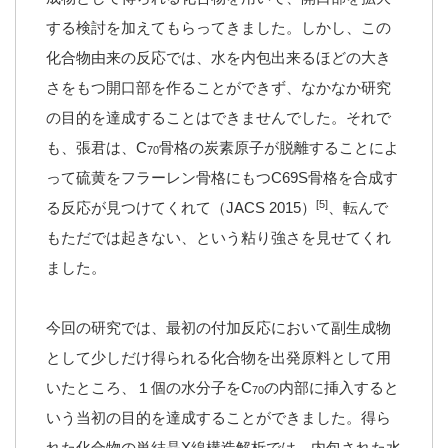
する検討を加えてもらってきました。しかし、この
化合物由来の反応では、水を内包出来るほどの大き
さをもつ開口部を作ることができず、なかなか研究
の目的を達成することはできませんでした。それで
も、張君は、C
骨格の炭素原子が脱離することによ
70
って硫黄をフラーレン骨格にもつC69S骨格を合成す
[5]
る反応が見つけてくれて（JACS 2015）
、転んで
もただでは起きない、という粘り強さを見せてくれ
ました。
今回の研究では、最初の付加反応において副生成物
として少しだけ得られる化合物を出発原料として用
いたところ、１個の水分子をC
の内部に挿入すると
70
いう当初の目的を達成することができました。得ら
れた化合物の単結晶X線構造解析では、内包された水