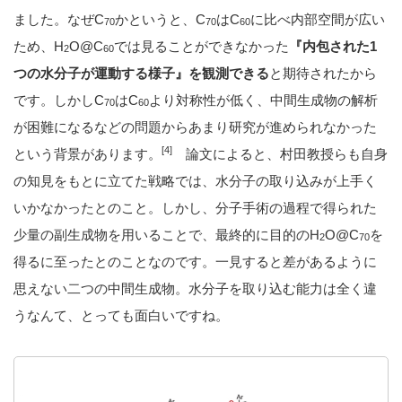
ました。なぜC
かというと、C
はC
に比べ内部空間が広い
70
70
60
ため、H
O@C
では見ることができなかった
『内包された1
2
60
つの水分子が運動する様子』を観測できる
と期待されたから
です。しかしC
はC
より対称性が低く、中間生成物の解析
70
60
が困難になるなどの問題からあまり研究が進められなかった
[4]
という背景があります。
論文によると、村田教授らも自身
の知見をもとに立てた戦略では、水分子の取り込みが上手く
いかなかったとのこと。しかし、分子手術の過程で得られた
少量の副生成物を用いることで、最終的に目的のH
O@C
を
2
70
得るに至ったとのことなのです。一見すると差があるように
思えない二つの中間生成物。水分子を取り込む能力は全く違
うなんて、とっても面白いですね。