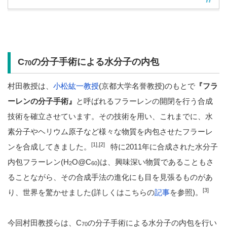
C
の分子手術による水分子の内包
70
村田教授は、
小松紘一教授
(京都大学名誉教授)のもとで
『フラ
ーレンの分子手術』
と呼ばれるフラーレンの開閉を行う合成
技術を確立させています。その技術を用い、これまでに、水
素分子やヘリウム原子など様々な物質を内包させたフラーレ
[1],[2]
ンを合成してきました。
特に2011年に合成された水分子
内包フラーレン(H
O@C
)は、興味深い物質であることもさ
2
60
ることながら、その合成手法の進化にも目を見張るものがあ
[3]
り、世界を驚かせました(詳しくはこちらの
記事
を参照)。
今回村田教授らは、C
の分子手術による水分子の内包を行い
70