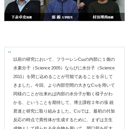
以前の研究において、フラーレンC
の内部に１個の
60
水素分子（Science 2005）ならびに水分子（Science
2011）を閉じ込めることが可能であることを示して
きました。今回、より内部空間の大きなC
を用いて
70
同様のことが出来れば内部の水分子が動く様子がわ
かる、ということを期待して、博士課程２年の張 鋭
君達と研究に取り組みました。C
では、最初の付加
70
反応の時点で異性体が生成するために、まずは主生
成物として得られる化合物を用いて、開口部を拡大