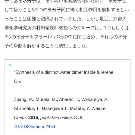
子である
水分子
は、その高い水素結合能のために、単分子と
して扱うことや2つの単分子間に働く相互作用を解析するとい
ったことは困難と認識されていました。しかし最近、京都大
学化学研究所の村田靖次郎教授らのグループは、1つもしくは
2つの水分子をフラーレンC
の中に閉じ込め、それらの水分
70
子の挙動を解析することに成功しました。
“Synthesis of a distinct water dimer inside fullerene
C
”
70
Zhang, R.; Murata, M.; Aharen, T.; Wakamiya, A.;
Shimoaka, T.; Hasegawa T.; Murata, Y.
Nature
Chem.
2016
,
published online
. DOI:
10.1038/nchem.2464