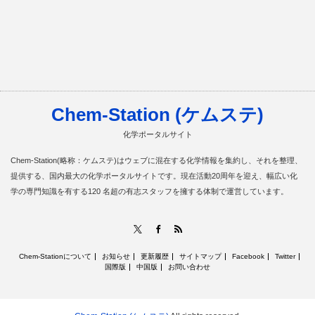
Chem-Station (ケムステ)
化学ポータルサイト
Chem-Station(略称：ケムステ)はウェブに混在する化学情報を集約し、それを整理、
提供する、国内最大の化学ポータルサイトです。現在活動20周年を迎え、幅広い化
学の専門知識を有する120 名超の有志スタッフを擁する体制で運営しています。
RSS
X
Facebook
Chem-Stationについて
お知らせ
更新履歴
サイトマップ
Facebook
Twitter
国際版
中国版
お問い合わせ