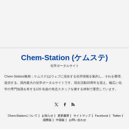
Chem-Station (ケムステ)
化学ポータルサイト
Chem-Station(略称：ケムステ)はウェブに混在する化学情報を集約し、それを整理、
提供する、国内最大の化学ポータルサイトです。現在活動20周年を迎え、幅広い化
学の専門知識を有する120 名超の有志スタッフを擁する体制で運営しています。
RSS
X
Facebook
Chem-Stationについて
お知らせ
更新履歴
サイトマップ
Facebook
Twitter
国際版
中国版
お問い合わせ