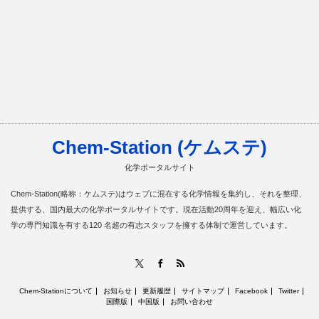
Chem-Station (ケムステ)
化学ポータルサイト
Chem-Station(略称：ケムステ)はウェブに混在する化学情報を集約し、それを整理、
提供する、国内最大の化学ポータルサイトです。現在活動20周年を迎え、幅広い化
学の専門知識を有する120 名超の有志スタッフを擁する体制で運営しています。
RSS
X
Facebook
Chem-Stationについて
お知らせ
更新履歴
サイトマップ
Facebook
Twitter
国際版
中国版
お問い合わせ