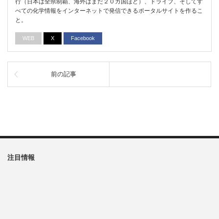
行（日本は全県制覇、海外はまだ２０カ国ほど）、ドライブ、そしてす
べての化学情報をインターネットで発信できるポータルサイトを作るこ
と。
WEB
X
Facebook
前の記事
注目情報