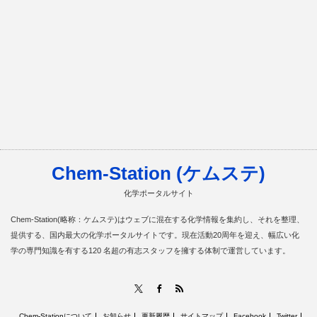
Chem-Station (ケムステ)
化学ポータルサイト
Chem-Station(略称：ケムステ)はウェブに混在する化学情報を集約し、それを整理、
提供する、国内最大の化学ポータルサイトです。現在活動20周年を迎え、幅広い化
学の専門知識を有する120 名超の有志スタッフを擁する体制で運営しています。
RSS
X
Facebook
Chem-Stationについて
お知らせ
更新履歴
サイトマップ
Facebook
Twitter