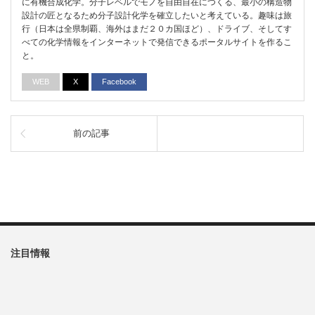
に有機合成化学。分子レベルでモノを自由自在につくる、最小の構造物
設計の匠となるため分子設計化学を確立したいと考えている。趣味は旅
行（日本は全県制覇、海外はまだ２０カ国ほど）、ドライブ、そしてす
べての化学情報をインターネットで発信できるポータルサイトを作るこ
と。
WEB
X
Facebook
前の記事
注目情報