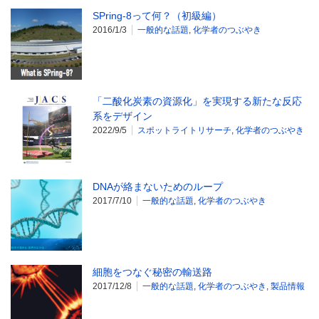
SPring-8って何？（初級編）
2016/1/3
一般的な話題
,
化学者のつぶやき
「二酸化炭素の資源化」を実現する新たな反応
系をデザイン
2022/9/5
スポットライトリサーチ
,
化学者のつぶやき
DNAが絡まないためのループ
2017/7/10
一般的な話題
,
化学者のつぶやき
細胞をつなぐ秘密の輸送路
2017/12/8
一般的な話題
,
化学者のつぶやき
,
製品情報