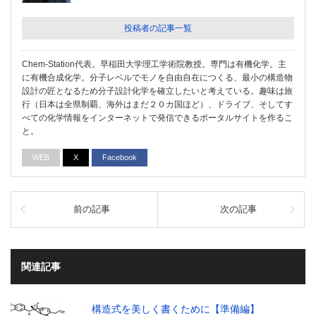
投稿者の記事一覧
Chem-Station代表。早稲田大学理工学術院教授。専門は有機化学。主
に有機合成化学。分子レベルでモノを自由自在につくる、最小の構造物
設計の匠となるため分子設計化学を確立したいと考えている。趣味は旅
行（日本は全県制覇、海外はまだ２０カ国ほど）、ドライブ、そしてす
べての化学情報をインターネットで発信できるポータルサイトを作るこ
と。
WEB
X
Facebook
前の記事
次の記事
関連記事
構造式を美しく書くために【準備編】