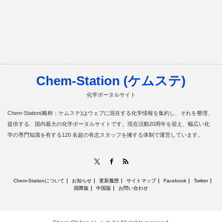
Chem-Station (ケムステ)
化学ポータルサイト
Chem-Station(略称：ケムステ)はウェブに混在する化学情報を集約し、それを整理、
提供する、国内最大の化学ポータルサイトです。現在活動20周年を迎え、幅広い化
学の専門知識を有する120 名超の有志スタッフを擁する体制で運営しています。
RSS
X
Facebook
Chem-Stationについて
お知らせ
更新履歴
サイトマップ
Facebook
Twitter
国際版
中国版
お問い合わせ