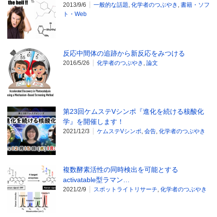
2013/9/6
一般的な話題
,
化学者のつぶやき
,
書籍・ソフ
ト・Web
反応中間体の追跡から新反応をみつける
2016/5/26
化学者のつぶやき
,
論文
第23回ケムステVシンポ『進化を続ける核酸化
学』を開催します！
2021/12/3
ケムステVシンポ
,
会告
,
化学者のつぶやき
複数酵素活性の同時検出を可能とする
activatable型ラマン…
2021/2/9
スポットライトリサーチ
,
化学者のつぶやき