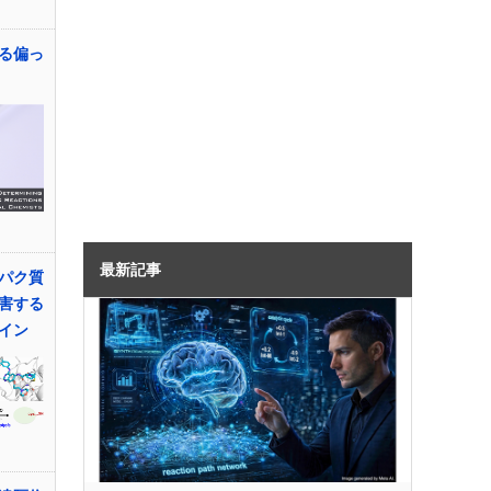
る偏っ
最新記事
パク質
害する
イン