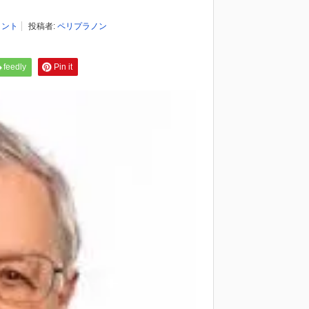
メント
投稿者:
ペリプラノン
feedly
Pin it