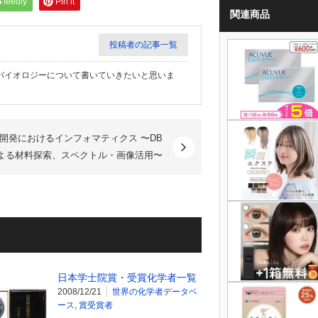
feedly
Pin it
関連商品
投稿者の記事一覧
バイオロジーについて書いていきたいと思いま
開発におけるインフォマティクス 〜DB
よる材料探索、スペクトル・画像活用〜
日本学士院賞・受賞化学者一覧
2008/12/21
世界の化学者データベ
ース
,
賞受賞者