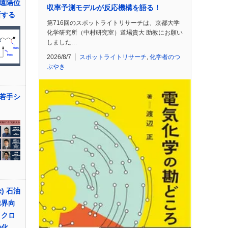
遠隔位
収率予測モデルが反応機構を語る！
断する
第716回のスポットライトリサーチは、京都大学
化学研究所（中村研究室）道場貴大 助教にお願い
しました…
2026/8/7
スポットライトリサーチ
,
化学者のつ
ぶやき
若手シ
) 石油
業界向
イクロ
油化