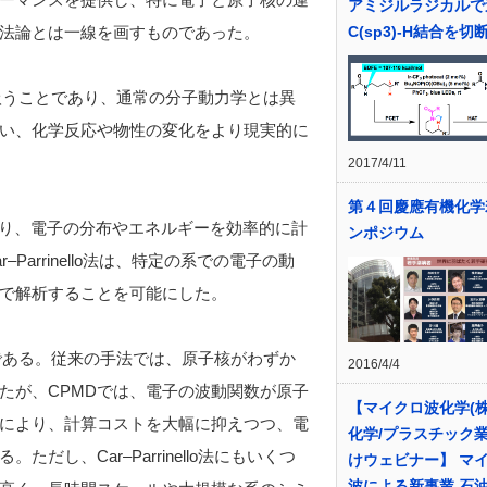
アミジルラジカルで
法論とは一線を画すものであった。
C(sp3)-H結合を切
動的に扱うことであり、通常の分子動力学とは異
い、化学反応や物性の変化をより現実的に
2017/4/11
第４回慶應有機化学
おり、電子の分布やエネルギーを効率的に計
ンポジウム
arrinello法は、特定の系での電子の動
で解析することを可能にした。
効率化である。従来の手法では、原子核がわずか
2016/4/4
たが、CPMDでは、電子の波動関数が原子
【マイクロ波化学(株
により、計算コストを大幅に抑えつつ、電
化学/プラスチック
し、Car–Parrinello法にもいくつ
けウェビナー】 マ
波による新事業 石