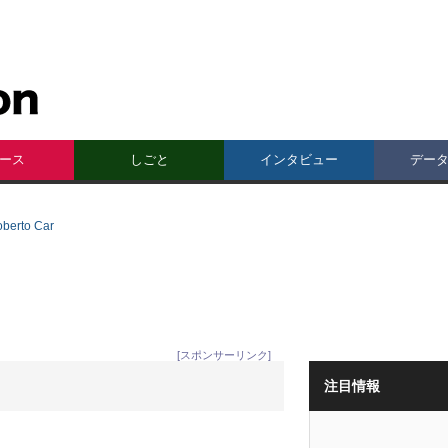
ース
しごと
インタビュー
デー
rto Car
[スポンサーリンク]
注目情報