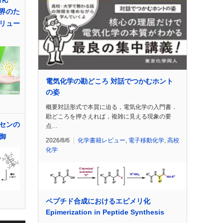
界のた
リュー
電気化学の勘どころ 対話でつかむホント
の姿
概要対話形式で本質に迫る，電気化学の入門書．
勘どころを押さえれば，複雑に見える現象の要
センの
点…
御
2026/8/6
化学書籍レビュー
,
電子移動化学
,
高校
化学
ペプチド合成におけるエピメリ化
Epimerization in Peptide Synthesis