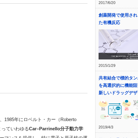
2017/6/20
創薬開発で使用され
た有機反応
2015/1/29
共有結合で標的タン
を高選択的に機能阻
新しいドラッグデザ
85年にロベルト・カー（Roberto
2019/4/3
）によっていわゆる
Car–Parrinello分子動力学
ーマンスを提供し、特に電子と原子核の運