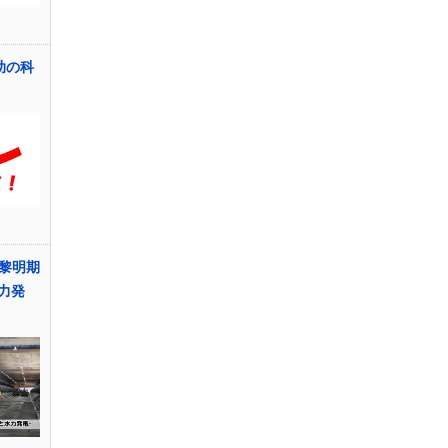
助の科
黎明期
水力発