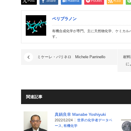
Post
Share
Hatena
Pocket
RSS
ペリプラノン
有機合成化学が専門。主に天然物化学、ケミカル
す。
ミケーレ・パリネロ Michele Parrinello
材料
に
関連記事
真鍋良幸 Manabe Yoshiyuki
2022/12/24
世界の化学者データベ
ース
,
有機化学