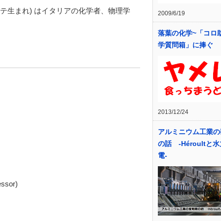
トリエステ生まれ) はイタリアの化学者、物理学
2009/6/19
落葉の化学~「コロ
学質問箱」に捧ぐ
2013/12/24
アルミニウム工業の
の話 -Héroultと
電-
ssor)