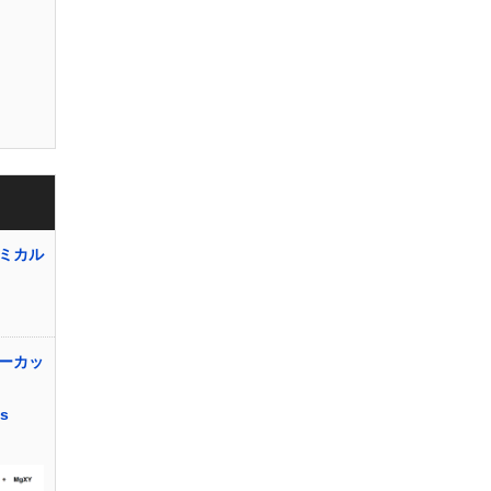
ミカル
ーカッ
ss