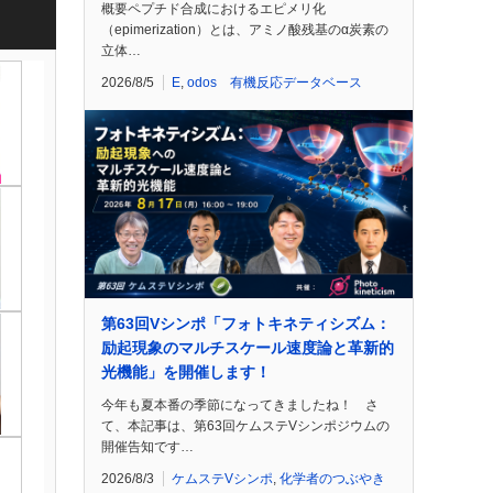
概要ペプチド合成におけるエピメリ化
（epimerization）とは、アミノ酸残基のα炭素の
立体…
2026/8/5
E
,
odos 有機反応データベース
第63回Vシンポ「フォトキネティシズム：
励起現象のマルチスケール速度論と革新的
光機能」を開催します！
今年も夏本番の季節になってきましたね！ さ
て、本記事は、第63回ケムステVシンポジウムの
開催告知です…
2026/8/3
ケムステVシンポ
,
化学者のつぶやき