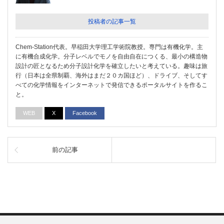
投稿者の記事一覧
Chem-Station代表。早稲田大学理工学術院教授。専門は有機化学。主
に有機合成化学。分子レベルでモノを自由自在につくる、最小の構造物
設計の匠となるため分子設計化学を確立したいと考えている。趣味は旅
行（日本は全県制覇、海外はまだ２０カ国ほど）、ドライブ、そしてす
べての化学情報をインターネットで発信できるポータルサイトを作るこ
と。
WEB
X
Facebook
前の記事