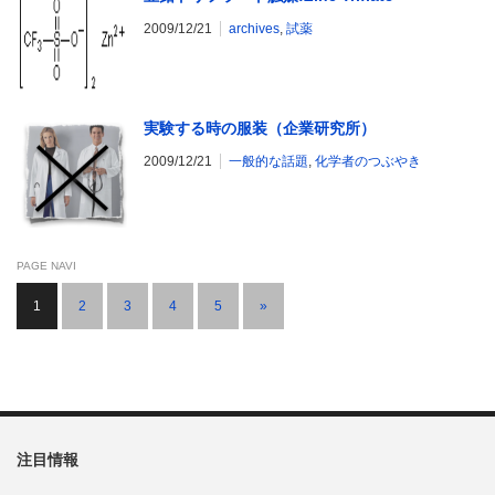
2009/12/21
archives
,
試薬
実験する時の服装（企業研究所）
2009/12/21
一般的な話題
,
化学者のつぶやき
PAGE NAVI
1
2
3
4
5
»
注目情報