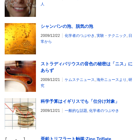
人
シャンパンの泡、脱気の泡
2009/12/22
化学者のつぶやき
,
実験・テクニック
,
日
常から
ストラディバリウスの音色の秘密は「ニス」に
あらず
2009/12/21
ケムステニュース
,
海外ニュースより
,
研
究
科学予算はイギリスでも「仕分け対象」
2009/12/21
一般的な話題
,
化学者のつぶやき
亜鉛トリフラート触媒:Zinc Triflate