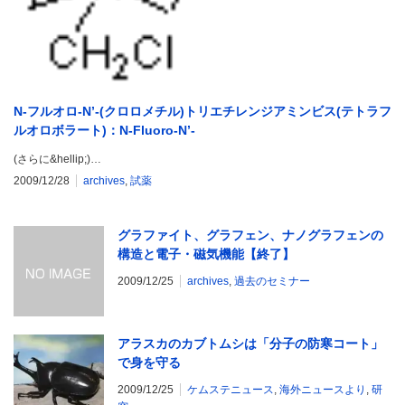
N-フルオロ-N’-(クロロメチル)トリエチレンジアミンビス(テトラフ
ルオロボラート)：N-Fluoro-N’-
(chloromethyl)triethylenediamine Bis(tetrafluoroborate)
(さらに&hellip;)…
2009/12/28
archives
,
試薬
グラファイト、グラフェン、ナノグラフェンの
構造と電子・磁気機能【終了】
2009/12/25
archives
,
過去のセミナー
アラスカのカブトムシは「分子の防寒コート」
で身を守る
2009/12/25
ケムステニュース
,
海外ニュースより
,
研