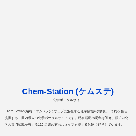
Chem-Station (ケムステ)
化学ポータルサイト
Chem-Station(略称：ケムステ)はウェブに混在する化学情報を集約し、それを整理、
提供する、国内最大の化学ポータルサイトです。現在活動20周年を迎え、幅広い化
学の専門知識を有する120 名超の有志スタッフを擁する体制で運営しています。