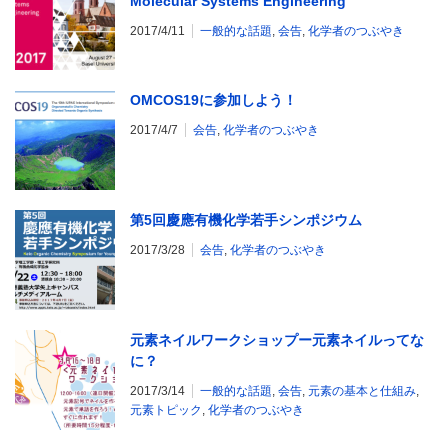
Molecular Systems Engineering
2017/4/11
一般的な話題
,
会告
,
化学者のつぶやき
OMCOS19に参加しよう！
2017/4/7
会告
,
化学者のつぶやき
第5回慶應有機化学若手シンポジウム
2017/3/28
会告
,
化学者のつぶやき
元素ネイルワークショップー元素ネイルってな
に？
2017/3/14
一般的な話題
,
会告
,
元素の基本と仕組み
,
元素トピック
,
化学者のつぶやき