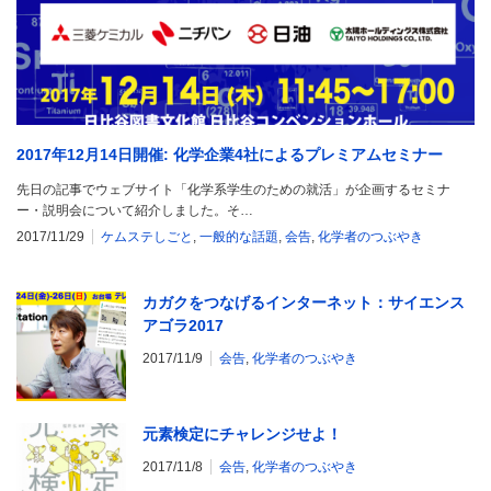
2017年12月14日開催: 化学企業4社によるプレミアムセミナー
先日の記事でウェブサイト「化学系学生のための就活」が企画するセミナ
ー・説明会について紹介しました。そ…
2017/11/29
ケムステしごと
,
一般的な話題
,
会告
,
化学者のつぶやき
カガクをつなげるインターネット：サイエンス
アゴラ2017
2017/11/9
会告
,
化学者のつぶやき
元素検定にチャレンジせよ！
2017/11/8
会告
,
化学者のつぶやき