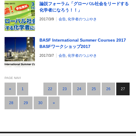
論説フォーラム「グローバル社会をリードする
化学者になろう！！」
2017/3/9
会告
,
化学者のつぶやき
BASF International Summer Courses 2017
BASFワークショップ2017
2017/3/7
会告
,
化学者のつぶやき
PAGE NAVI
«
1
…
22
23
24
25
26
27
28
29
30
»