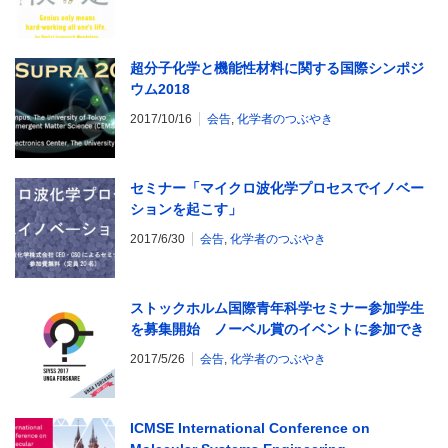
超分子化学と機能性材料に関する国際シンポジ
ウム2018
2017/10/16
会告
,
化学者のつぶやき
セミナー「マイクロ波化学プロセスでイノベー
ションを起こす」
2017/6/30
会告
,
化学者のつぶやき
ストックホルム国際青年科学セミナー参加学生
を募集開始 ノーベル賞のイベントに参加でき
ます！
2017/5/26
会告
,
化学者のつぶやき
ICMSE International Conference on