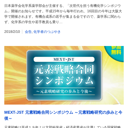
日本薬学会化学系薬学部会が主催する、「次世代を担う有機化学シンポジウ
ム」開催のお知らせです。平成15年から毎年行われ、16回目の今年は大阪大
学で開催されます。有機合成系の若手が集まる会ですので、薬学系に関わら
ず、化学系の学生や若手教員も乗り…
2018/2/10
会告
,
化学者のつぶやき
MEXT-JST 元素戦略合同シンポジウム ～元素戦略研究の歩みと今
後～
元素戦略は平成１９年より文部科学省・経済産業省が主導している国家戦略