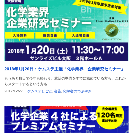
2018年1月20日：ケムステ主催「化学業界 企業研究セミナー」
もうあと数日で今年も終わり。就活の準備をすでに始めている方も、これか
らスタートするという方も…
2017/12/27
ケムステしごと
,
会告
,
化学者のつぶやき