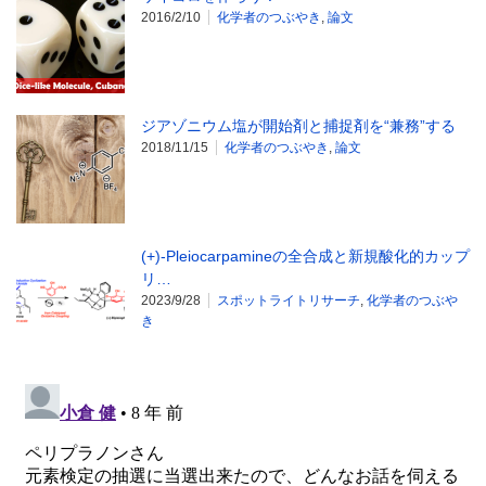
2016/2/10
化学者のつぶやき
,
論文
ジアゾニウム塩が開始剤と捕捉剤を“兼務”する
2018/11/15
化学者のつぶやき
,
論文
(+)-Pleiocarpamineの全合成と新規酸化的カップ
リ…
2023/9/28
スポットライトリサーチ
,
化学者のつぶや
き