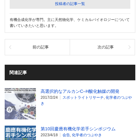
投稿者の記事一覧
有機合成化学が専門。主に天然物化学、ケミカルバイオロジーについて
書いていきたいと思います。
前の記事
次の記事
関連記事
高選択的なアルカンC–H酸化触媒の開発
2017/2/24
スポットライトリサーチ
,
化学者のつぶや
き
第10回慶應有機化学若手シンポジウム
2023/4/18
会告
,
化学者のつぶやき