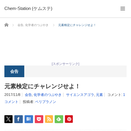
Chem-Station (ケムステ)
ホーム
会告
,
化学者のつぶやき
元素検定にチャレンジせよ！
[スポンサーリンク]
会告
元素検定にチャレンジせよ！
2017/11/8
会告
,
化学者のつぶやき
サイエンスアゴラ
,
元素
コメント:
1
コメント
投稿者:
ペリプラノン