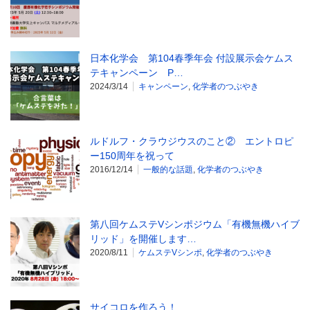
日本化学会 第104春季年会 付設展示会ケムス
テキャンペーン P…
2024/3/14
キャンペーン
,
化学者のつぶやき
ルドルフ・クラウジウスのこと② エントロピ
ー150周年を祝って
2016/12/14
一般的な話題
,
化学者のつぶやき
第八回ケムステVシンポジウム「有機無機ハイブ
リッド」を開催します…
2020/8/11
ケムステVシンポ
,
化学者のつぶやき
サイコロを作ろう！