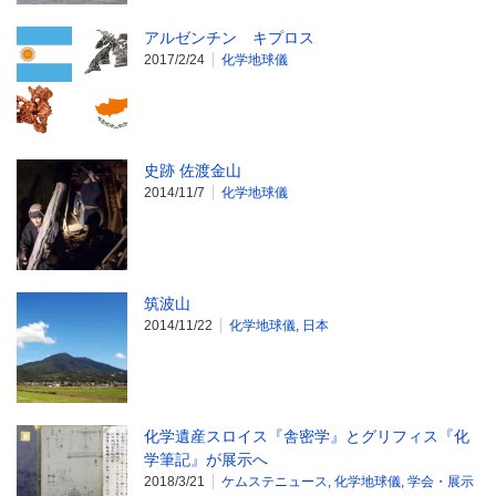
アルゼンチン キプロス
2017/2/24
化学地球儀
史跡 佐渡金山
2014/11/7
化学地球儀
筑波山
2014/11/22
化学地球儀
,
日本
化学遺産スロイス『舎密学』とグリフィス『化
学筆記』が展示へ
2018/3/21
ケムステニュース
,
化学地球儀
,
学会・展示