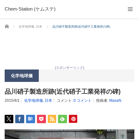
Chem-Station (ケムステ)
ホーム
化学地球儀
,
日本
品川硝子製造所跡(近代硝子工業発祥の碑)
[スポンサーリンク]
化学地球儀
品川硝子製造所跡(近代硝子工業発祥の碑)
2015/4/1
化学地球儀
,
日本
コメント:
0 コメント
投稿者:
MasaN.