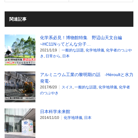
関連記事
化学系必見！博物館特集 野辺山天文台編
~HC11Nってどんな分子…
2021/1/19
一般的な話題
,
化学地球儀
,
化学者のつぶや
き
,
日常から
,
日本
アルミニウム工業の黎明期の話 -Héroultと水力
発電-
2017/6/20
スイス
,
一般的な話題
,
化学地球儀
,
化学者
のつぶやき
日本科学未来館
2014/11/10
化学地球儀
,
日本