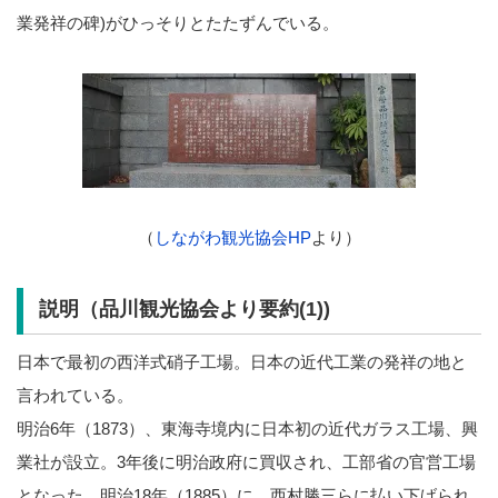
業発祥の碑)
がひっそりとたたずんでいる。
（
しながわ観光協会HP
より）
説明（品川観光協会より要約(1))
日本で最初の西洋式硝子工場。日本の近代工業の発祥の地と
言われている。
明治6年（1873）、東海寺境内に日本初の近代ガラス工場、興
業社が設立。3年後に明治政府に買収され、工部省の官営工場
となった。明治18年（1885）に、西村勝三らに払い下げられ