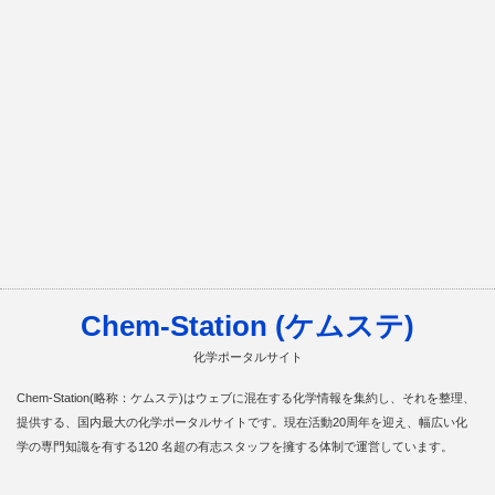
Chem-Station (ケムステ)
化学ポータルサイト
Chem-Station(略称：ケムステ)はウェブに混在する化学情報を集約し、それを整理、
提供する、国内最大の化学ポータルサイトです。現在活動20周年を迎え、幅広い化
学の専門知識を有する120 名超の有志スタッフを擁する体制で運営しています。