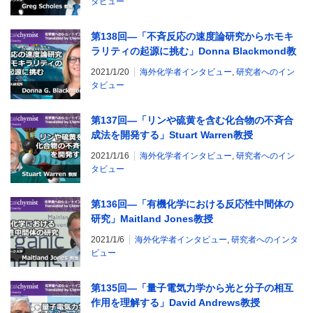
タビュー
第138回―「不斉反応の速度論研究からホモキ
ラリティの起源に挑む」Donna Blackmond教
授
2021/1/20
海外化学者インタビュー
,
研究者へのイン
タビュー
第137回―「リンや硫黄を含む化合物の不斉合
成法を開発する」Stuart Warren教授
2021/1/16
海外化学者インタビュー
,
研究者へのイン
タビュー
第136回―「有機化学における反応性中間体の
研究」Maitland Jones教授
2021/1/6
海外化学者インタビュー
,
研究者へのインタ
ビュー
第135回―「量子電気力学から光と分子の相互
作用を理解する」David Andrews教授