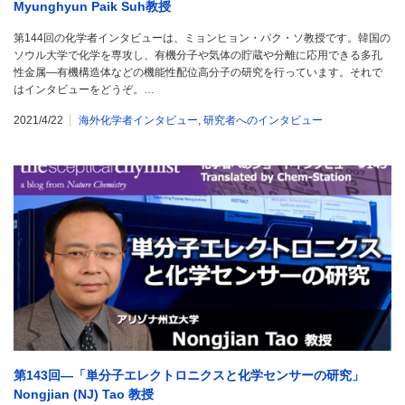
Myunghyun Paik Suh教授
第144回の化学者インタビューは、ミョンヒョン・パク・ソ教授です。韓国の
ソウル大学で化学を専攻し、有機分子や気体の貯蔵や分離に応用できる多孔
性金属―有機構造体などの機能性配位高分子の研究を行っています。それで
はインタビューをどうぞ。…
2021/4/22
海外化学者インタビュー
,
研究者へのインタビュー
第143回―「単分子エレクトロニクスと化学センサーの研究」
Nongjian (NJ) Tao 教授