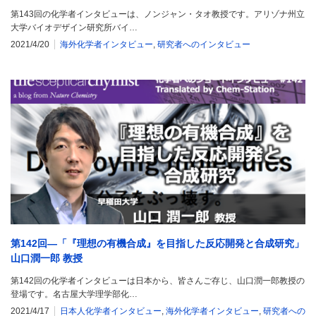
第143回の化学者インタビューは、ノンジャン・タオ教授です。アリゾナ州立
大学バイオデザイン研究所バイ…
2021/4/20
海外化学者インタビュー
,
研究者へのインタビュー
第142回―「『理想の有機合成』を目指した反応開発と合成研究」
山口潤一郎 教授
第142回の化学者インタビューは日本から、皆さんご存じ、山口潤一郎教授の
登場です。名古屋大学理学部化…
2021/4/17
日本人化学者インタビュー
,
海外化学者インタビュー
,
研究者への