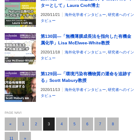
ターとして」Laura Croft博士
2020/11/21
海外化学者インタビュー
,
研究者へのイン
タビュー
第130回―「無機薄膜成長法を指向した有機金
属化学」Lisa McElwee-White教授
2020/11/18
海外化学者インタビュー
,
研究者へのイン
タビュー
第129回―「環境汚染有機物質の運命を追跡す
る」Scott Mabury教授
2020/11/13
海外化学者インタビュー
,
研究者へのイン
タビュー
PAGE NAVI
«
1
2
3
4
5
6
7
8
…
11
»