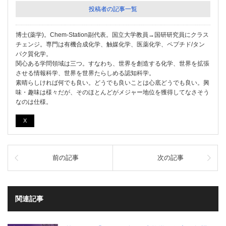
投稿者の記事一覧
博士(薬学)。Chem-Station副代表。国立大学教員→国研研究員にクラス
チェンジ。専門は有機合成化学、触媒化学、医薬化学、ペプチド/タン
パク質化学。
関心ある学問領域は三つ。すなわち、世界を創造する化学、世界を拡張
させる情報科学、世界を世界たらしめる認知科学。
素晴らしければ何でも良い。どうでも良いことは心底どうでも良い。興
味・趣味は様々だが、そのほとんどがメジャー地位を獲得してなさそう
なのは仕様。
X
前の記事
次の記事
関連記事