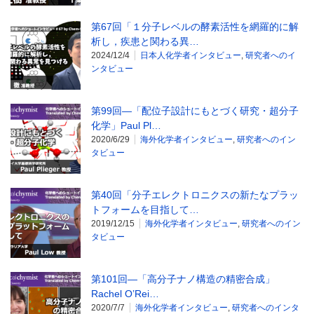
第67回「１分子レベルの酵素活性を網羅的に解
析し，疾患と関わる異…
2024/12/4
日本人化学者インタビュー
,
研究者へのイ
ンタビュー
第99回―「配位子設計にもとづく研究・超分子
化学」Paul Pl…
2020/6/29
海外化学者インタビュー
,
研究者へのイン
タビュー
第40回「分子エレクトロニクスの新たなプラッ
トフォームを目指して…
2019/12/15
海外化学者インタビュー
,
研究者へのイン
タビュー
第101回―「高分子ナノ構造の精密合成」
Rachel O’Rei…
2020/7/7
海外化学者インタビュー
,
研究者へのインタ