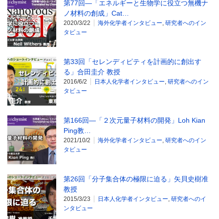
第77回―「エネルギーと生物学に役立つ無機ナ
ノ材料の創成」Cat…
2020/3/22
海外化学者インタビュー
,
研究者へのイン
タビュー
第33回「セレンディピティを計画的に創出す
る」合田圭介 教授
2016/6/2
日本人化学者インタビュー
,
研究者へのイン
タビュー
第166回―「２次元量子材料の開発」Loh Kian
Ping教…
2021/10/2
海外化学者インタビュー
,
研究者へのイン
タビュー
第26回「分子集合体の極限に迫る」矢貝史樹准
教授
2015/3/23
日本人化学者インタビュー
,
研究者へのイ
ンタビュー