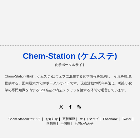
Chem-Station (ケムステ)
化学ポータルサイト
Chem-Station(略称：ケムステ)はウェブに混在する化学情報を集約し、それを整理、
提供する、国内最大の化学ポータルサイトです。現在活動20周年を迎え、幅広い化
学の専門知識を有する120 名超の有志スタッフを擁する体制で運営しています。
RSS
X
Facebook
Chem-Stationについて
お知らせ
更新履歴
サイトマップ
Facebook
Twitter
国際版
中国版
お問い合わせ