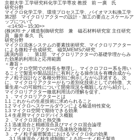
京都大学 工学研究科化学工学専攻 教授 前 一廣 氏
研究分野
マイクロ化学工学、環境プロセス工学、バイオマス転換工学
第2部 マイクロリアクターの設計・加工の要点とスケールア
ップについて
≪14:50～15:30>>
(株)KRI ナノ構造制御研究部 兼 磁石材料研究室 主任研究
員 藤井 泰久 氏
研究分野
マイクロ流体システムの要素技術研究、マイクロリアクター
による微粒子合成研究、 磁気MEMSの研究
講演内容 ：
第1部 マイクロリアクターの基礎学理からみ
た効果的利用法と応用範囲
＜趣旨＞
マイクロ空間での特長を整理し、マイクロフロー系を用い
ることで製造や製品設計に有利となる操作法を有機合成から
ナノ粒子設計など各種分野別に例示しながら詳述する。次
に、マイクロリアクターがもつ差別化技術としての特徴、大
量生産への可能性について開発現況を概観しながら紹介し、
マイクロリアクター徹底利用法の理解を促す。
１．マイクロリアクターとは
1.1 これからの生産技術に求められること
1.2 マイクロへスケールダウンによる輸送特性変化
1.3 マイクロ空間で期待できる効果
1.4 生産用マイクロデバイス概観
２．マイクロ混合と熱交換
2.1 迅速混合と精緻混合及びマイクロ混合論理
2.2 マイクロリアクターの迅速熱交換能力
３．ナノ粒子厳密製造におけるマイクロ化の効果
3.1 迅速混合／核生成制御による均一ナノ粒子製造