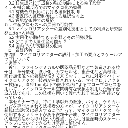
3.2 核生成と粒子成長の独立制御による粒子設計
４．有機合成反応でのマイクロ化の効果
4.1 有機合成反応における選択性制御
4.2 素反応の厳密制御による選択性向上
4.3 過酷な条件での反応
５．生産プロセスへの展開の可能性
5.1 マイクロリアクターの差別化技術としての利点と研究開
発における特徴
5.2 実用化が期待できる分野とその開発現状
5.3 どこまで大量生産可能か？
5.4 国内での研究開発の動向
□ 質疑応答 □
第2部 マイクロリアクターの設計・加工の要点とスケールア
ップについて
＜趣旨＞
近年、ファインケミカルや医薬品分野などで製造される粒
子は、単分散化、微小化、カプセル化、複合化など高機能、
高付加価値への要望が増えて来ており、これに対応すべくマ
イクロリアクター技術が注目されている。マイクロリアクタ
ー技術は、直径1mm以下の微小流路によるフロープロセスを
用いて、マイクロスケール空間特有な現象を利用した粒子合
成方法であり、この技術を用いて優れた粒子合成が可能とな
っている。
本セミナーでは、特に工学以外の医療、バイオ、ケミカル
などを専門とされる技術者の方々が、マイクロリアクターを
新規に試験又は導入するに当たって、マイクロリアクターを
使用するとメリットがある微粒子合成、マイクロリアクター
の選定方法から取り扱いの要点、さらには量産時のスケール
アップについてできるだけ平易に解説する。
１．マイクロリアクターの設計・加工