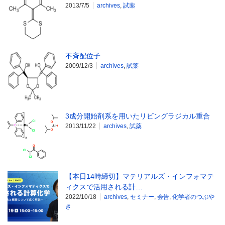
2013/7/5
archives
,
試薬
不斉配位子
2009/12/3
archives
,
試薬
3成分開始剤系を用いたリビングラジカル重合
2013/11/22
archives
,
試薬
【本日14時締切】マテリアルズ・インフォマテ
ィクスで活用される計…
2022/10/18
archives
,
セミナー
,
会告
,
化学者のつぶや
き