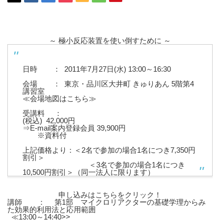
～ 極小反応装置を使い倒すために ～
日時 ：
2011年7月27日(水) 13:00～16:30
会場 ：
東京・品川区大井町 きゅりあん 5階第4
講習室
≪会場地図はこちら≫
受講料 ：
(税込)
42,000円
⇒E-mail案内登録会員 39,900円
※資料付
上記価格より：＜2名で参加の場合1名につき7,350円
割引＞
＜3名で参加の場合1名につき
10,500円割引＞（同一法人に限ります）
申し込みはこちらをクリック！
講師 ：
第1部 マイクロリアクターの基礎学理からみ
た効果的利用法と応用範囲
≪13:00～14:40>>