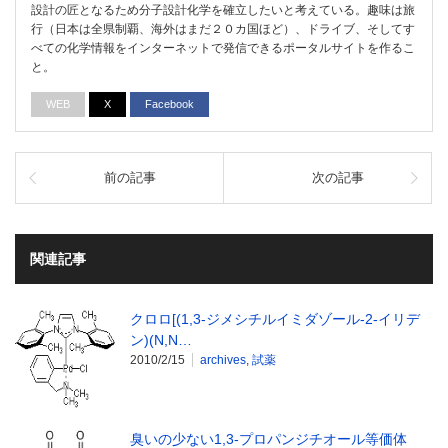
設計の匠となるため分子設計化学を確立したいと考えている。趣味は旅
行（日本は全県制覇、海外はまだ２０カ国ほど）、ドライブ、そしてす
べての化学情報をインターネットで発信できるポータルサイトを作るこ
と。
WEB
X
Facebook
前の記事
次の記事
関連記事
クロロ[(1,3-ジメシチルイミダゾール-2-イリデ
ン)(N,N…
2010/2/15
archives
,
試薬
臭いの少ない1,3-プロパンジチオール等価体