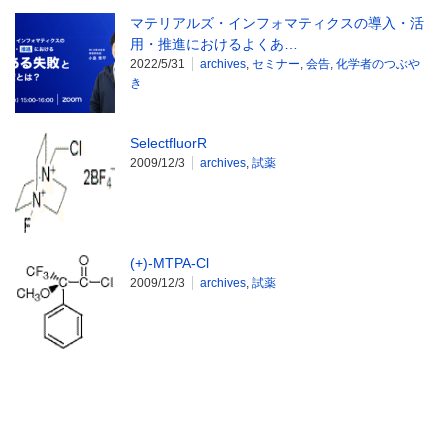
マテリアルズ・インフォマティクスの導入・活
用・推進におけるよくあ…
2022/5/31
archives
,
セミナー
,
会告
,
化学者のつぶや
き
SelectfluorR
2009/12/3
archives
,
試薬
(+)-MTPA-Cl
2009/12/3
archives
,
試薬