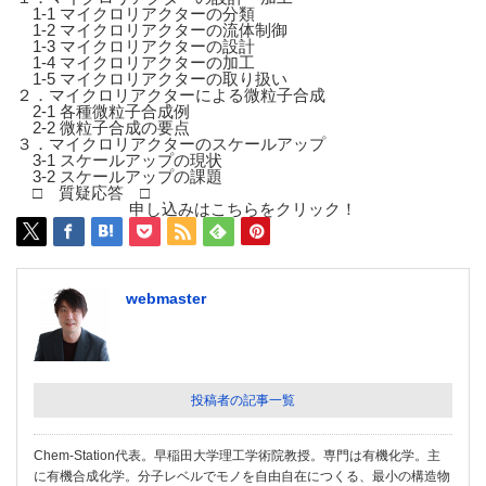
1-1 マイクロリアクターの分類
1-2 マイクロリアクターの流体制御
1-3 マイクロリアクターの設計
1-4 マイクロリアクターの加工
1-5 マイクロリアクターの取り扱い
２．マイクロリアクターによる微粒子合成
2-1 各種微粒子合成例
2-2 微粒子合成の要点
３．マイクロリアクターのスケールアップ
3-1 スケールアップの現状
3-2 スケールアップの課題
□ 質疑応答 □
申し込みはこちらをクリック！
webmaster
投稿者の記事一覧
Chem-Station代表。早稲田大学理工学術院教授。専門は有機化学。主
に有機合成化学。分子レベルでモノを自由自在につくる、最小の構造物