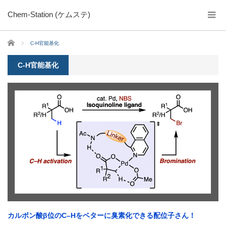
Chem-Station (ケムステ)
ホーム
C-H官能基化
C-H官能基化
カルボン酸β位のC–Hをベターに臭素化できる配位子さん！