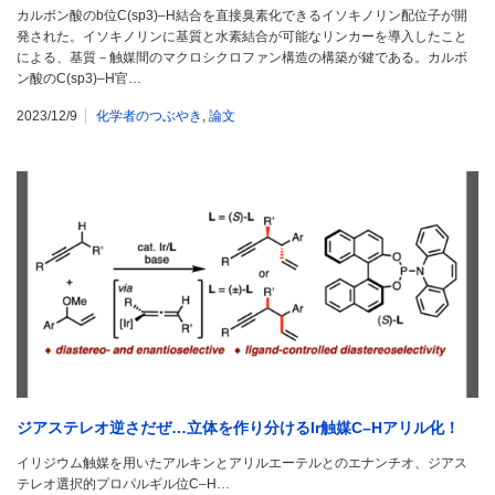
カルボン酸のb位C(sp3)–H結合を直接臭素化できるイソキノリン配位子が開
発された。イソキノリンに基質と水素結合が可能なリンカーを導入したこと
による、基質－触媒間のマクロシクロファン構造の構築が鍵である。カルボ
ン酸のC(sp3)–H官…
2023/12/9
化学者のつぶやき
,
論文
ジアステレオ逆さだぜ…立体を作り分けるIr触媒C–Hアリル化！
イリジウム触媒を用いたアルキンとアリルエーテルとのエナンチオ、ジアス
テレオ選択的プロパルギル位C–H…