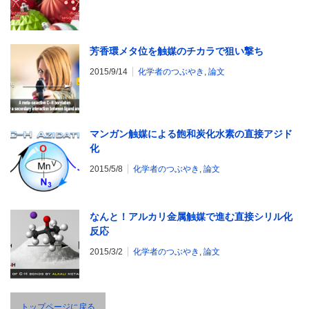
芳香環メタ位を触媒のチカラで狙い撃ち
2015/9/14
化学者のつぶやき
,
論文
マンガン触媒による飽和炭化水素の直接アジド
化
2015/5/8
化学者のつぶやき
,
論文
なんと！アルカリ金属触媒で進む直接シリル化
反応
2015/3/2
化学者のつぶやき
,
論文
トップページに戻る