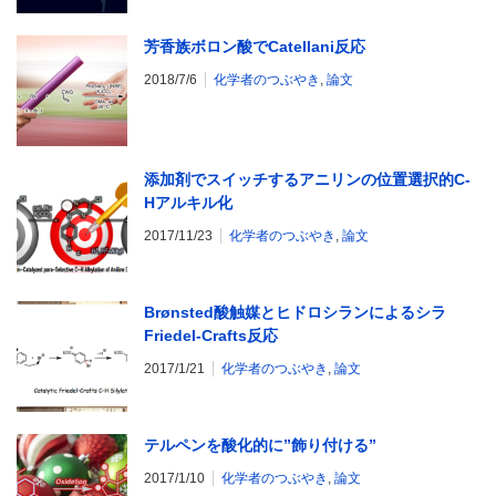
芳香族ボロン酸でCatellani反応
2018/7/6
化学者のつぶやき
,
論文
添加剤でスイッチするアニリンの位置選択的C-
Hアルキル化
2017/11/23
化学者のつぶやき
,
論文
Brønsted酸触媒とヒドロシランによるシラ
Friedel-Crafts反応
2017/1/21
化学者のつぶやき
,
論文
テルペンを酸化的に”飾り付ける”
2017/1/10
化学者のつぶやき
,
論文