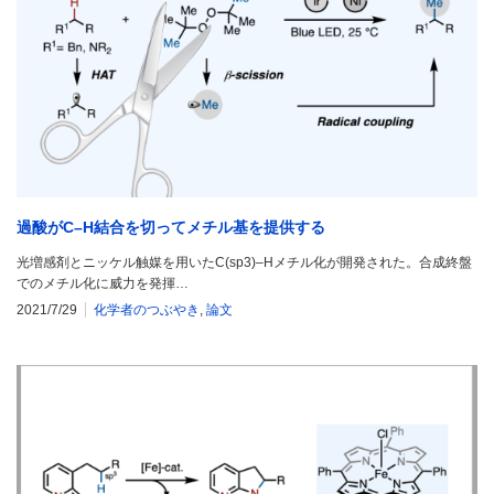
過酸がC–H結合を切ってメチル基を提供する
光増感剤とニッケル触媒を用いたC(sp3)–Hメチル化が開発された。合成終盤
でのメチル化に威力を発揮…
2021/7/29
化学者のつぶやき
,
論文