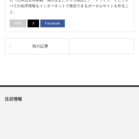
行（日本は全県制覇、海外はまだ２０カ国ほど）、ドライブ、そしてす
べての化学情報をインターネットで発信できるポータルサイトを作るこ
と。
WEB
X
Facebook
前の記事
注目情報