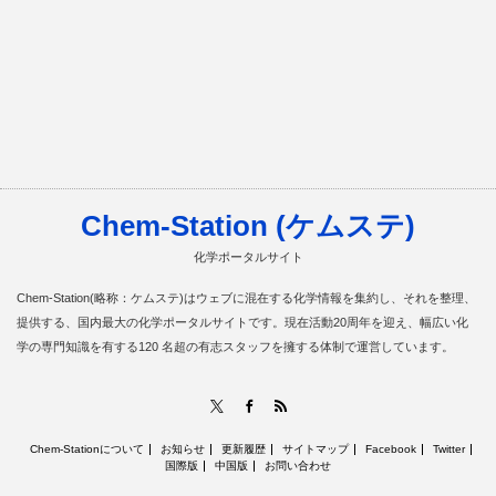
Chem-Station (ケムステ)
化学ポータルサイト
Chem-Station(略称：ケムステ)はウェブに混在する化学情報を集約し、それを整理、
提供する、国内最大の化学ポータルサイトです。現在活動20周年を迎え、幅広い化
学の専門知識を有する120 名超の有志スタッフを擁する体制で運営しています。
RSS
X
Facebook
Chem-Stationについて
お知らせ
更新履歴
サイトマップ
Facebook
Twitter
国際版
中国版
お問い合わせ