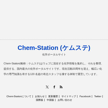
Chem-Station (ケムステ)
化学ポータルサイト
Chem-Station(略称：ケムステ)はウェブに混在する化学情報を集約し、それを整理、
提供する、国内最大の化学ポータルサイトです。現在活動20周年を迎え、幅広い化
学の専門知識を有する120 名超の有志スタッフを擁する体制で運営しています。
RSS
X
Facebook
Chem-Stationについて
お知らせ
更新履歴
サイトマップ
Facebook
Twitter
国際版
中国版
お問い合わせ